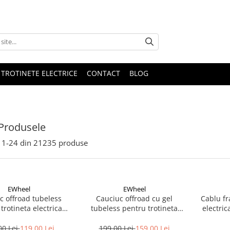
 TROTINETE ELECTRICE
CONTACT
BLOG
Produsele
1-
24
din
21235
produse
EWheel
EWheel
c offroad tubeless
Cauciuc offroad cu gel
Cablu fr
trotineta electrica
tubeless pentru trotineta
6.5 -Kukirin G2-2025
electrica Kukirin G2 2025
10x2.75-6.5
00 Lei
119,00 Lei
199,00 Lei
159,00 Lei