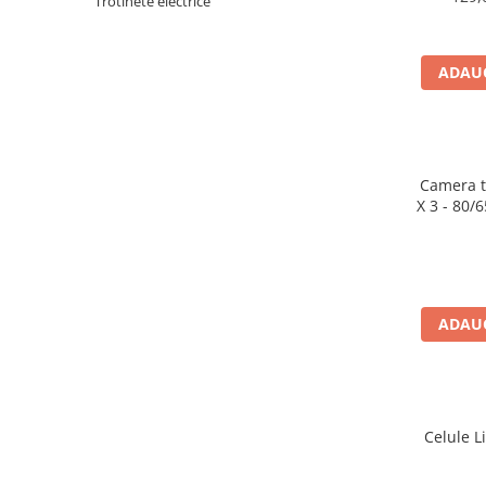
Trotinete electrice
Accesorii biciclete
Scaun bicicleta copii
ADAUG
Chei si scule bicicleta
Portbagaj bicicleta
Antifurt bicicleta
Camera tr
Cosuri bicicleta
X 3 - 80/
Pompa bicicleta
Produse intretinere bicicleta
Accesorii biciclete copii
ADAUG
Claxon bicicleta
Bidoane si suporti bicicleta
Suport telefon bicicleta
Oglinzi bicicleta
Celule L
Cricuri bicicleta