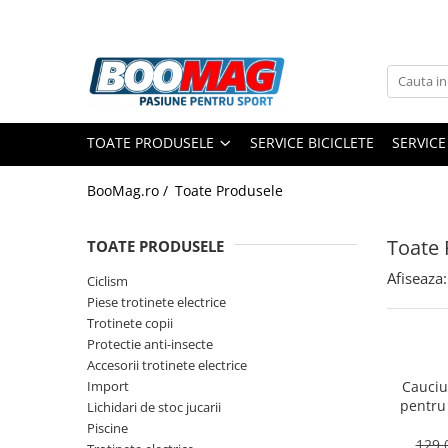
Toate Produsele
Biciclete
TOATE PRODUSELE
SERVICE BICICLETE
SERVICE
Biciclete copii
Biciclete barbati
BooMag.ro /
Toate Produsele
Biciclete dama
Toate 
TOATE PRODUSELE
Biciclete mountain bike (MTB)
Afiseaza:
Biciclete electrice
Ciclism
Piese trotinete electrice
Biciclete de oras
Trotinete copii
Biciclete pliabile
Protectie anti-insecte
Accesorii trotinete electrice
Biciclete de trekking
Import
Cauciu
Biciclete Cursiere, Cyclocross
pentru 
Lichidari de stoc jucarii
si Gravel
10x2.75-
Piscine
129,