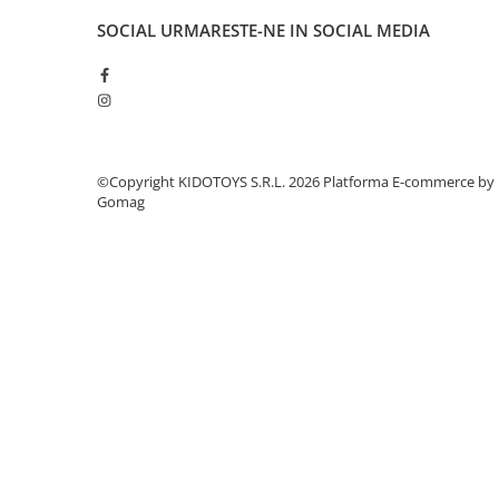
Manete schimbator bicicleta
SOCIAL
URMARESTE-NE IN SOCIAL MEDIA
Manete mixte frana - schimbator
Rulmenti si coronite
Echipament ciclism
Ochelari
©Copyright KIDOTOYS S.R.L. 2026
Platforma E-commerce by
Casca bicicleta
Gomag
Protectii
Sosete
Rucsaci si borsete ciclism
Manusi bicicleta
Pantofi ciclism
Imbracaminte ciclism barbati
Imbracaminte ciclism dama
Imbracaminte ciclism copii