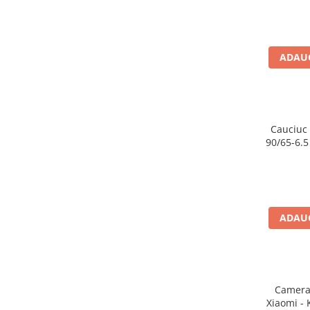
Aparatori noroi bicicleta
Suport bicicleta
Lumini bicicleta
ADAUG
Computer bicicleta
Piese biciclete
Anvelopa bicicleta
Cauciuc 
90/65-6.5
Camera bicicleta
Pinioane
Lant bicicleta
Urechi cadru bicicleta
ADAUG
Mansoane si ghidolina
Ghidoane bicicleta
Pipe ghidon
Camera 
Pedale bicicleta
Xiaomi - KU