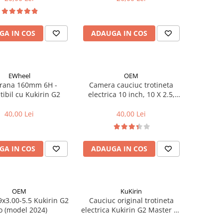
GA IN COS
ADAUGA IN COS
EWheel
OEM
frana 160mm 6H -
Camera cauciuc trotineta
ibil cu Kukirin G2
electrica 10 inch, 10 X 2.5,
70/65-6.5 - VC 90x90º
40,00 Lei
40,00 Lei
GA IN COS
ADAUGA IN COS
OEM
KuKirin
9x3.00-5.5 Kukirin G2
Cauciuc original trotineta
o (model 2024)
electrica Kukirin G2 Master V6
- tubeless 10 x 2.75-6.5