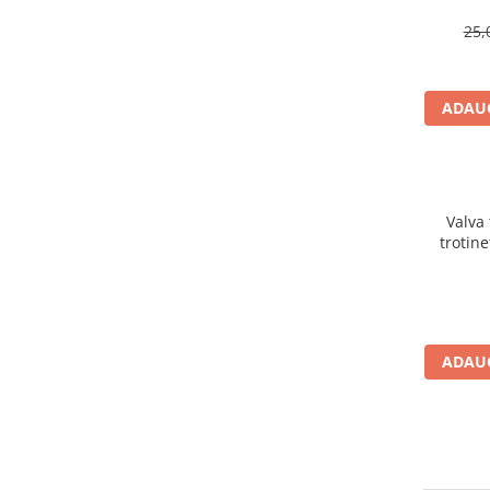
Cuvete bicicleta
25,
Furci bicicleta
Cabluri si camasi
ADAUG
Frana bicicleta
Placute frana bicicleta
Discuri frana bicicleta
Saboti frana bicicleta
Valva
Adaptoare frana bicicleta
trotin
Frane pe disc
(compa
Frane pe janta
Accesorii frane bicicleta
Roti bicicleta
ADAUG
Spite
Butuci
Accesorii butuci
Roti
Jante bicicleta