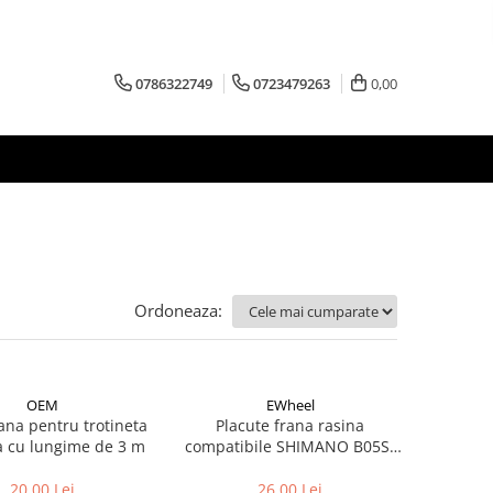
0786322749
0723479263
0,00
Ordoneaza:
OEM
EWheel
ana pentru trotineta
Placute frana rasina
electrica cu lungime de 3 m
compatibile SHIMANO B05S-
RX (compatibil Kukirin G2/G4
2025)
20,00 Lei
26,00 Lei