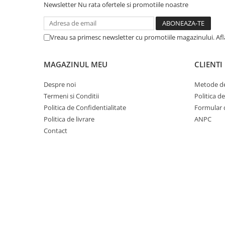
Newsletter
Nu rata ofertele si promotiile noastre
Fond de janta
Sei si tija sa bicicleta
Vreau sa primesc newsletter cu promotiile magazinului. Af
Tija sa bicicleta
Sei
MAGAZINUL MEU
CLIENTI
Coliere si cleme sa
Huse sa
Despre noi
Metode de
Angrenaje bicicleta
Termeni si Conditii
Politica d
Politica de Confidentialitate
Formular 
Foi angrenaj
Politica de livrare
ANPC
Angrenaj pedalier
Contact
Butuci pedalieri
Brat pedalier
Schimbator de viteze bicicleta
Schimbatoare fata
Schimbatoare spate
Manete schimbator si frana
Manete frana bicicleta