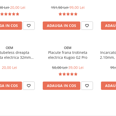
Drept AV -22 mm
Kugoo Kirin G2 PRO (2024-
RX, Kuki
2025)/G2 MAX (2024)
00 Lei
20,00 Lei
151,50 Lei
99,00 Lei
A IN COS
ADAUGA IN COS
ADAU
OEM
OEM
 tubeless dreapta
Placute frana trotineta
Incarcat
eta electrica 32mm
electrica Kugoo G2 Pro
2.10mm, p
tibil G2 PRO 2025)
si indic
S1 / 
20,00 Lei
50,00 Lei
39,00 Lei
99,
XPL
A IN COS
ADAUGA IN COS
ADAU