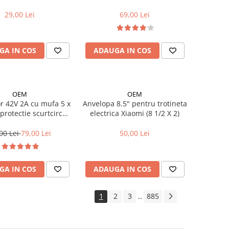
rin G2/G4/ G2 MASTER
Xiaomi (8 1/2X2) cu linie rosie
(2025)
29,00 Lei
69,00 Lei
GA IN COS
ADAUGA IN COS
OEM
OEM
or 42V 2A cu mufa 5 x
Anvelopa 8.5" pentru trotineta
rotectie scurtcircuit
electrica Xiaomi (8 1/2 X 2)
ator LED pentru Kugoo
S2 / S3 / E-TWOW/
00 Lei
79,00 Lei
50,00 Lei
ORER, KIRIN S1
GA IN COS
ADAUGA IN COS
1
2
3
885
...