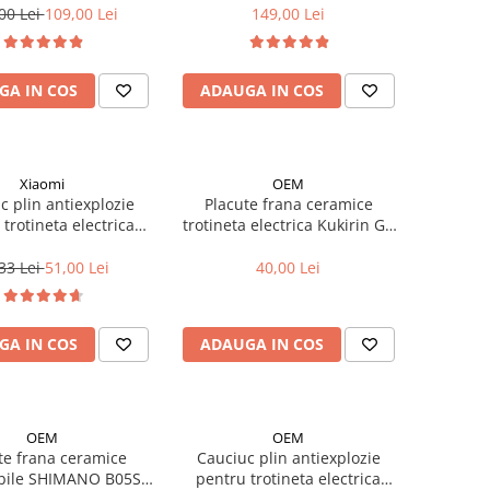
00 Lei
109,00 Lei
149,00 Lei
GA IN COS
ADAUGA IN COS
Xiaomi
OEM
c plin antiexplozie
Placute frana ceramice
trotineta electrica
trotineta electrica Kukirin G2
aomi (8 1/2X2)
Pro
33 Lei
51,00 Lei
40,00 Lei
GA IN COS
ADAUGA IN COS
OEM
OEM
te frana ceramice
Cauciuc plin antiexplozie
bile SHIMANO B05S-
pentru trotineta electrica