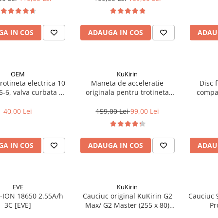
A IN COS
ADAUGA IN COS
ADAU
OEM
KuKirin
otineta electrica 10
Maneta de acceleratie
Disc 
65-6, valva curbata 90
originala pentru trotineta
compat
grade
Kukirin G2 - model 2025
40,00 Lei
159,00 Lei
99,00 Lei
A IN COS
ADAUGA IN COS
ADAU
EVE
KuKirin
i-ION 18650 2.55A/h
Cauciuc original KuKirin G2
Cauciuc 
3C [EVE]
Max/ G2 Master (255 x 80)
Pr
(80/65-6)