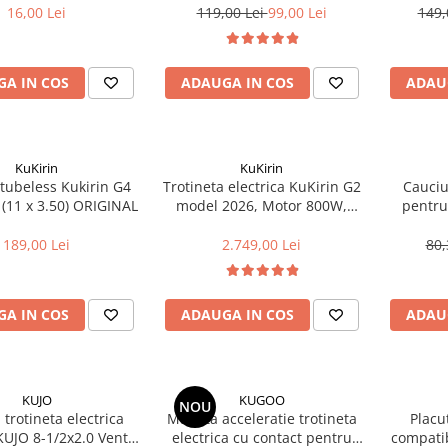
16,00 Lei
119,00 Lei
99,00 Lei
149,
A IN COS
ADAUGA IN COS
ADAU
KuKirin
KuKirin
tubeless Kukirin G4
Trotineta electrica KuKirin G2
Cauciu
 (11 x 3.50) ORIGINAL
model 2026, Motor 800W,
pentru 
Baterie 48V15Ah, Viteza
Xi
maxima 45km/h, Autonomie
189,00 Lei
2.749,00 Lei
80,
maxima 55km
A IN COS
ADAUGA IN COS
ADAU
KUJO
KUGOO
NOU
trotineta electrica
Maneta acceleratie trotineta
Placu
JO 8-1/2x2.0 Ventil
electrica cu contact pentru
compati