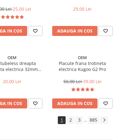
RX, Kukirin G2/G4/ G2 MASTER
(2025)
00 Lei
25,00 Lei
29,00 Lei
GA IN COS
ADAUGA IN COS
OEM
OEM
 tubeless dreapta
Placute frana trotineta
eta electrica 32mm
electrica Kugoo G2 Pro
tibil G2 PRO 2025)
20,00 Lei
50,00 Lei
39,00 Lei
GA IN COS
ADAUGA IN COS
1
2
3
885
...