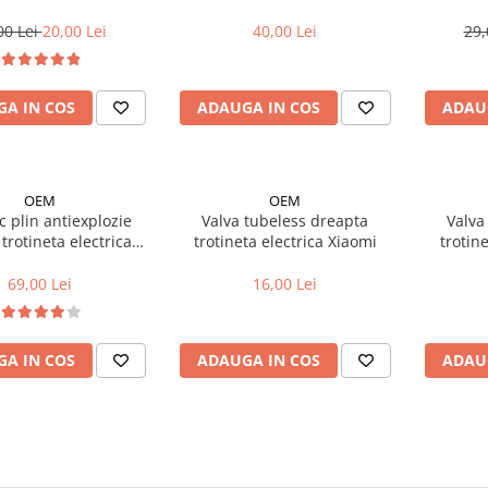
Drept AV -22 mm
Pro
00 Lei
20,00 Lei
40,00 Lei
29,
A IN COS
ADAUGA IN COS
ADAU
OEM
OEM
 plin antiexplozie
Valva tubeless dreapta
Valva
trotineta electrica
trotineta electrica Xiaomi
trotin
 1/2X2) cu linie rosie
(compa
69,00 Lei
16,00 Lei
A IN COS
ADAUGA IN COS
ADAU