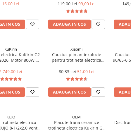
16,00 Lei
119,00 Lei
99,00 Lei
149,
A IN COS
ADAUGA IN COS
ADAU
KuKirin
Xiaomi
 electrica KuKirin G2
Cauciuc plin antiexplozie
Cauciuc
2026, Motor 800W,
pentru trotineta electrica
90/65-6.5
e 48V15Ah, Viteza
Xiaomi (8 1/2X2)
45km/h, Autonomie
2.749,00 Lei
80,33 Lei
51,00 Lei
axima 55km
A IN COS
ADAUGA IN COS
ADAU
KUJO
OEM
trotineta electrica
Placute frana ceramice
Disc fra
JO 8-1/2x2.0 Ventil
trotineta electrica Kukirin G2