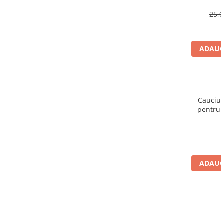
Cuvete bicicleta
25,
Furci bicicleta
Cabluri si camasi
ADAUG
Frana bicicleta
Placute frana bicicleta
Discuri frana bicicleta
Saboti frana bicicleta
Cauciuc
Adaptoare frana bicicleta
pentru 
Frane pe disc
Xiaomi (8
Frane pe janta
Accesorii frane bicicleta
Roti bicicleta
ADAUG
Spite
Butuci
Accesorii butuci
Roti
Jante bicicleta