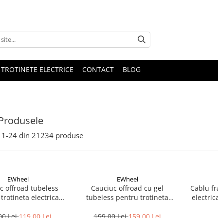
 TROTINETE ELECTRICE
CONTACT
BLOG
Produsele
1-
24
din
21234
produse
EWheel
EWheel
c offroad tubeless
Cauciuc offroad cu gel
Cablu fr
trotineta electrica
tubeless pentru trotineta
6.5 -Kukirin G2-2025
electrica Kukirin G2 2025
10x2.75-6.5
00 Lei
119,00 Lei
199,00 Lei
159,00 Lei