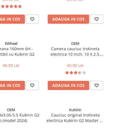
GA IN COS
ADAUGA IN COS
EWheel
OEM
frana 160mm 6H -
Camera cauciuc trotineta
ibil cu Kukirin G2
electrica 10 inch, 10 X 2.5,
70/65-6.5 - VC 90x90º
40,00 Lei
40,00 Lei
GA IN COS
ADAUGA IN COS
OEM
KuKirin
9x3.00-5.5 Kukirin G2
Cauciuc original trotineta
o (model 2024)
electrica Kukirin G2 Master V6
- tubeless 10 x 2.75-6.5