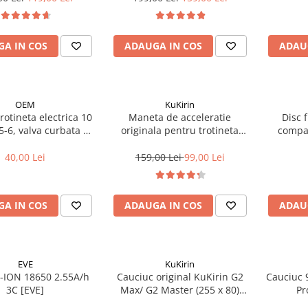
A IN COS
ADAUGA IN COS
ADAU
OEM
KuKirin
otineta electrica 10
Maneta de acceleratie
Disc 
65-6, valva curbata 90
originala pentru trotineta
compat
grade
Kukirin G2 - model 2025
40,00 Lei
159,00 Lei
99,00 Lei
A IN COS
ADAUGA IN COS
ADAU
EVE
KuKirin
i-ION 18650 2.55A/h
Cauciuc original KuKirin G2
Cauciuc 
3C [EVE]
Max/ G2 Master (255 x 80)
Pr
(80/65-6)