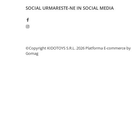
Manete schimbator bicicleta
SOCIAL
URMARESTE-NE IN SOCIAL MEDIA
Manete mixte frana - schimbator
Rulmenti si coronite
Echipament ciclism
Ochelari
©Copyright KIDOTOYS S.R.L. 2026
Platforma E-commerce by
Casca bicicleta
Gomag
Protectii
Sosete
Rucsaci si borsete ciclism
Manusi bicicleta
Pantofi ciclism
Imbracaminte ciclism barbati
Imbracaminte ciclism dama
Imbracaminte ciclism copii