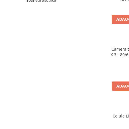
Trotinete electrice
Accesorii biciclete
Scaun bicicleta copii
ADAUG
Chei si scule bicicleta
Portbagaj bicicleta
Antifurt bicicleta
Camera tr
Cosuri bicicleta
X 3 - 80/
Pompa bicicleta
Produse intretinere bicicleta
Accesorii biciclete copii
ADAUG
Claxon bicicleta
Bidoane si suporti bicicleta
Suport telefon bicicleta
Oglinzi bicicleta
Celule L
Cricuri bicicleta