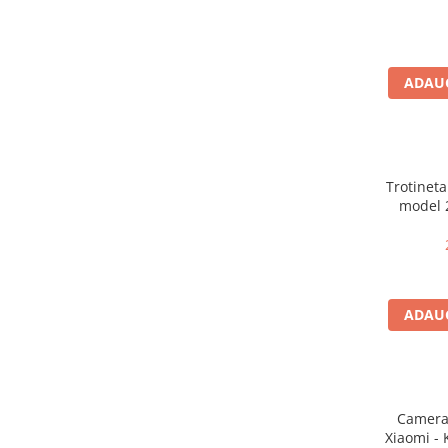
Aparatori noroi bicicleta
Suport bicicleta
Lumini bicicleta
ADAUG
Computer bicicleta
Piese biciclete
Anvelopa bicicleta
Trotineta
model 
Camera bicicleta
Bateri
Pinioane
maxima 
m
Lant bicicleta
Urechi cadru bicicleta
ADAUG
Mansoane si ghidolina
Ghidoane bicicleta
Pipe ghidon
Camera 
Pedale bicicleta
Xiaomi - KU