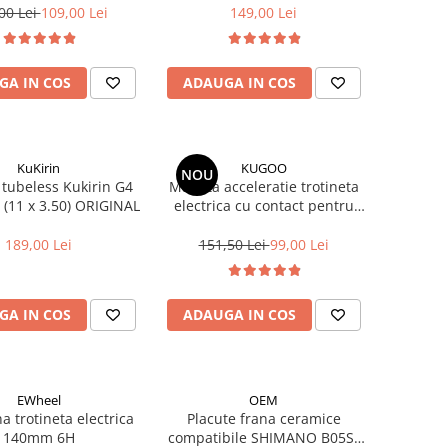
00 Lei
109,00 Lei
149,00 Lei
GA IN COS
ADAUGA IN COS
KuKirin
KUGOO
NOU
 tubeless Kukirin G4
Maneta acceleratie trotineta
 (11 x 3.50) ORIGINAL
electrica cu contact pentru
Kugoo Kirin G2 PRO (2024-
2025)/G2 MAX (2024)
189,00 Lei
151,50 Lei
99,00 Lei
GA IN COS
ADAUGA IN COS
EWheel
OEM
na trotineta electrica
Placute frana ceramice
140mm 6H
compatibile SHIMANO B05S-