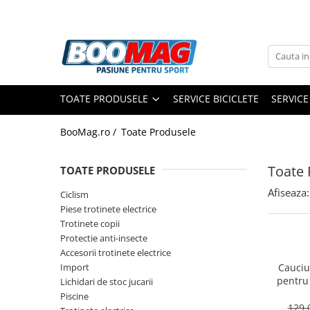
Toate Produsele
Biciclete
TOATE PRODUSELE
SERVICE BICICLETE
SERVICE
Biciclete copii
Biciclete barbati
BooMag.ro /
Toate Produsele
Biciclete dama
Toate 
TOATE PRODUSELE
Biciclete mountain bike (MTB)
Afiseaza:
Biciclete electrice
Ciclism
Piese trotinete electrice
Biciclete de oras
Trotinete copii
Biciclete pliabile
Protectie anti-insecte
Accesorii trotinete electrice
Biciclete de trekking
Import
Cauciu
Biciclete Cursiere, Cyclocross
pentru 
Lichidari de stoc jucarii
si Gravel
10x2.75-
Piscine
129,