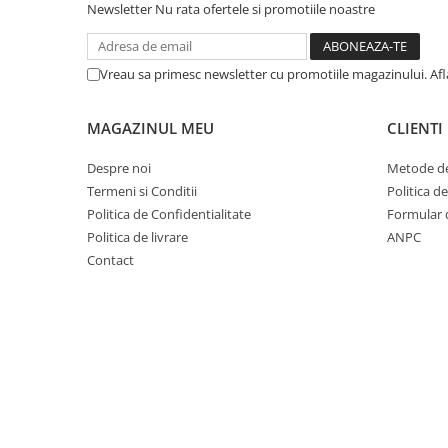
Newsletter
Nu rata ofertele si promotiile noastre
Fond de janta
Sei si tija sa bicicleta
Vreau sa primesc newsletter cu promotiile magazinului. Af
Tija sa bicicleta
Sei
MAGAZINUL MEU
CLIENTI
Coliere si cleme sa
Huse sa
Despre noi
Metode de
Angrenaje bicicleta
Termeni si Conditii
Politica d
Politica de Confidentialitate
Formular 
Foi angrenaj
Politica de livrare
ANPC
Angrenaj pedalier
Contact
Butuci pedalieri
Brat pedalier
Schimbator de viteze bicicleta
Schimbatoare fata
Schimbatoare spate
Manete schimbator si frana
Manete frana bicicleta