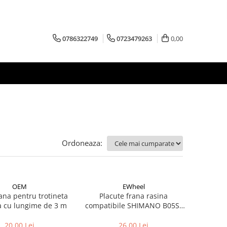
0786322749
0723479263
0,00
Ordoneaza:
OEM
EWheel
ana pentru trotineta
Placute frana rasina
electrica cu lungime de 3 m
compatibile SHIMANO B05S-
RX (compatibil Kukirin G2/G4
2025)
20,00 Lei
26,00 Lei