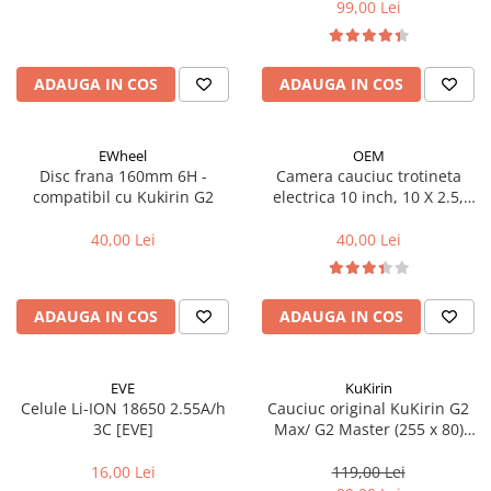
Aparatori noroi bicicleta
99,00 Lei
Suport bicicleta
Lumini bicicleta
ADAUGA IN COS
ADAUGA IN COS
Computer bicicleta
EWheel
OEM
Piese biciclete
Disc frana 160mm 6H -
Camera cauciuc trotineta
Anvelopa bicicleta
compatibil cu Kukirin G2
electrica 10 inch, 10 X 2.5,
70/65-6.5 - VC 90x90º
Camera bicicleta
40,00 Lei
40,00 Lei
Pinioane
Lant bicicleta
ADAUGA IN COS
ADAUGA IN COS
Urechi cadru bicicleta
Mansoane si ghidolina
EVE
KuKirin
Ghidoane bicicleta
Celule Li-ION 18650 2.55A/h
Cauciuc original KuKirin G2
3C [EVE]
Max/ G2 Master (255 x 80)
Pipe ghidon
(80/65-6)
Pedale bicicleta
16,00 Lei
119,00 Lei