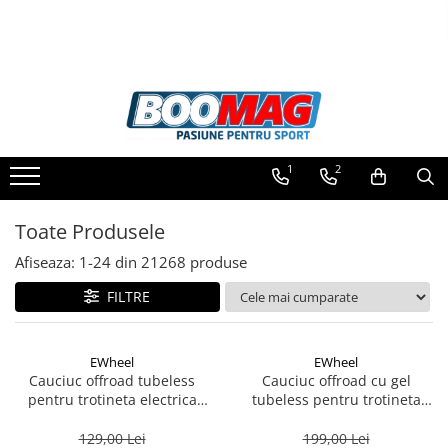
Toate Produsele
Biciclete
Biciclete copii
1
2
Biciclete barbati
Biciclete dama
Toate Produsele
Biciclete mountain bike (MTB)
Afiseaza:
1-
24
din
21268
produse
Biciclete electrice
FILTRE
Biciclete de oras
Biciclete pliabile
EWheel
EWheel
Biciclete de trekking
Cauciuc offroad tubeless
Cauciuc offroad cu gel
pentru trotineta electrica
tubeless pentru trotineta
Biciclete Cursiere, Cyclocross
10x2.75-6.5 -Kukirin G2-2025
electrica Kukirin G2 2025
si Gravel
10x2.75-6.5
129,00 Lei
199,00 Lei