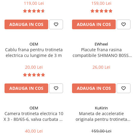
119,00 Lei
159,00 Lei
Accesorii biciclete
Scaun bicicleta copii
ADAUGA IN COS
ADAUGA IN COS
Chei si scule bicicleta
Portbagaj bicicleta
Antifurt bicicleta
OEM
EWheel
Cablu frana pentru trotineta
Placute frana rasina
Cosuri bicicleta
electrica cu lungime de 3 m
compatibile SHIMANO B05S-
RX (compatibil Kukirin G2/G4
Pompa bicicleta
2025)
20,00 Lei
26,00 Lei
Produse intretinere bicicleta
Accesorii biciclete copii
ADAUGA IN COS
ADAUGA IN COS
Claxon bicicleta
Bidoane si suporti bicicleta
OEM
KuKirin
Suport telefon bicicleta
Camera trotineta electrica 10
Maneta de acceleratie
Oglinzi bicicleta
X 3 - 80/65-6, valva curbata 90
originala pentru trotineta
grade
Kukirin G2 - model 2025
Cricuri bicicleta
40,00 Lei
159,00 Lei