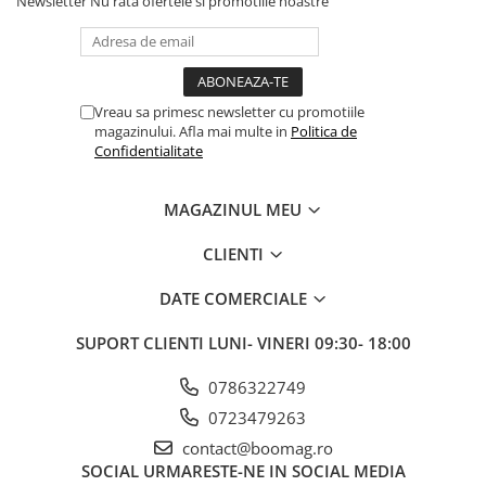
Newsletter
Nu rata ofertele si promotiile noastre
Cauciucuri pline
Cauciucuri tubeless
Valve
Accesorii
Vreau sa primesc newsletter cu promotiile
Componente electrice
magazinului. Afla mai multe in
Politica de
Confidentialitate
Acumulatori
Incarcatoare
MAGAZINUL MEU
BMS
Manete acceleratie
CLIENTI
Controller
DATE COMERCIALE
Display
Motoare
SUPORT CLIENTI
LUNI- VINERI 09:30- 18:00
Faruri si lumini
0786322749
Butoane si conectori
0723479263
Kit controller si display
Senzori
contact@boomag.ro
SOCIAL
URMARESTE-NE IN SOCIAL MEDIA
Cabluri si mufe