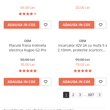
Xiaomi (8 1/2X2) cu linie rosie
(compatibil G2 PRO 2025)
Trotinete electrice
69,00 Lei
20,00 Lei
Accesorii trotinete electrice
Scaune
ADAUGA IN COS
ADAUGA IN COS
Mansoane
Genti Transport
OEM
OEM
Sistem antifurt
Placute frana trotineta
Incarcator 42V 2A cu mufa 5 x
Suport telefon
electrica Kugoo G2 Pro
2.10mm, protectie scurtcircuit
si indicator LED pentru Kugoo
Stickere reflectorizate
S1 / S2 / S3 / E-TWOW/
50,00 Lei
99,00 Lei
XPLORER, KIRIN S1
39,00 Lei
79,00 Lei
Casti protectie
Sonerii
Benzi anti-grip
ADAUGA IN COS
ADAUGA IN COS
Piese trotinete electrice
Cauciucuri si camere
1
2
3
887
...
Camere
Cauciucuri