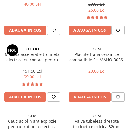
Manete schimbator bicicleta
40,00 Lei
29,00 Lei
25,00 Lei
Manete mixte frana - schimbator
Rulmenti si coronite
ADAUGA IN COS
ADAUGA IN COS
Echipament ciclism
Ochelari
KUGOO
OEM
Casca bicicleta
NOU
Maneta acceleratie trotineta
Placute frana ceramice
Protectii
electrica cu contact pentru
compatibile SHIMANO B05S-
Kugoo Kirin G2 PRO (2024-
RX, Kukirin G2/G4/ G2 MASTER
Sosete
2025)/G2 MAX (2024)
(2025)
151,50 Lei
29,00 Lei
99,00 Lei
Rucsaci si borsete ciclism
Manusi bicicleta
Pantofi ciclism
ADAUGA IN COS
ADAUGA IN COS
Imbracaminte ciclism barbati
Imbracaminte ciclism dama
OEM
OEM
Cauciuc plin antiexplozie
Valva tubeless dreapta
Imbracaminte ciclism copii
pentru trotineta electrica
trotineta electrica 32mm