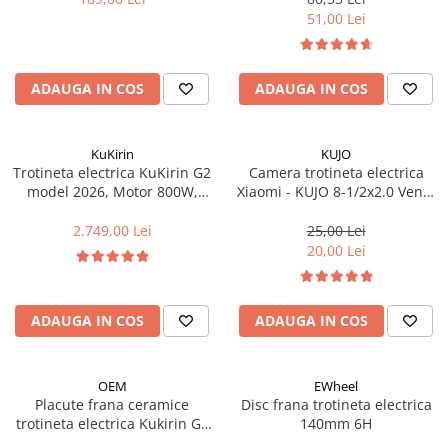
51,00 Lei
Fond de janta
Sei si tija sa bicicleta
Tija sa bicicleta
ADAUGA IN COS
ADAUGA IN COS
Sei
Coliere si cleme sa
KuKirin
KUJO
Huse sa
Trotineta electrica KuKirin G2
Camera trotineta electrica
Angrenaje bicicleta
model 2026, Motor 800W,
Xiaomi - KUJO 8-1/2x2.0 Ventil
Baterie 48V15Ah, Viteza
Drept AV -22 mm
Foi angrenaj
maxima 45km/h, Autonomie
2.749,00 Lei
25,00 Lei
Angrenaj pedalier
maxima 55km
20,00 Lei
Butuci pedalieri
Brat pedalier
ADAUGA IN COS
ADAUGA IN COS
Schimbator de viteze bicicleta
Schimbatoare fata
Schimbatoare spate
OEM
EWheel
Placute frana ceramice
Disc frana trotineta electrica
Manete schimbator si frana
trotineta electrica Kukirin G2
140mm 6H
Manete frana bicicleta
Pro