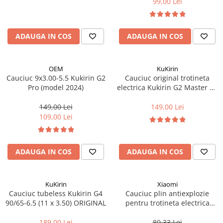
99,00 Lei
Cuvete bicicleta
Furci bicicleta
Cabluri si camasi
ADAUGA IN COS
ADAUGA IN COS
Frana bicicleta
Placute frana bicicleta
OEM
KuKirin
Cauciuc 9x3.00-5.5 Kukirin G2
Cauciuc original trotineta
Discuri frana bicicleta
Pro (model 2024)
electrica Kukirin G2 Master V6
Saboti frana bicicleta
- tubeless 10 x 2.75-6.5
Adaptoare frana bicicleta
149,00 Lei
149,00 Lei
109,00 Lei
Frane pe disc
Frane pe janta
Accesorii frane bicicleta
ADAUGA IN COS
ADAUGA IN COS
Roti bicicleta
Spite
Butuci
KuKirin
Xiaomi
Cauciuc tubeless Kukirin G4
Cauciuc plin antiexplozie
Accesorii butuci
90/65-6.5 (11 x 3.50) ORIGINAL
pentru trotineta electrica
Roti
Xiaomi (8 1/2X2)
189,00 Lei
80,33 Lei
Jante bicicleta