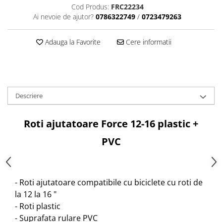
Tija sa bicicleta
Cod Produs:
FRC22234
Aparatori si protectii
Sei
Ai nevoie de ajutor?
0786322749
/
0723479263
Cric
Coliere si cleme sa
Furca
Huse sa
Adauga la Favorite
Cere informatii
Sisteme de pliere
Angrenaje bicicleta
Suspensii
Foi angrenaj
Ghidoane
Angrenaj pedalier
Rulmenti si suruburi
Butuci pedalieri
Descriere
Roti
Brat pedalier
Schimbator de viteze bicicleta
Roti ajutatoare Force 12-16 plastic +
Schimbatoare fata
PVC
Schimbatoare spate
Manete schimbator si frana
Manete frana bicicleta
- Roti ajutatoare compatibile cu biciclete cu roti de
Manete schimbator bicicleta
la 12 la 16 "
Manete mixte frana - schimbator
- Roti plastic
Rulmenti si coronite
- Suprafata rulare PVC