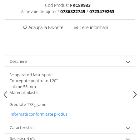
Tija sa bicicleta
Cod Produs:
FRC89933
Aparatori si protectii
Sei
Ai nevoie de ajutor?
0786322749
/
0723479263
Cric
Coliere si cleme sa
Furca
Huse sa
Adauga la Favorite
Cere informatii
Sisteme de pliere
Angrenaje bicicleta
Suspensii
Foi angrenaj
Ghidoane
Angrenaj pedalier
Rulmenti si suruburi
Butuci pedalieri
Descriere
Roti
Brat pedalier
Se aparatori fata+spate
Schimbator de viteze bicicleta
Concepute pentru roti 20"
Schimbatoare fata
Latime 55 mm
Material: plastic
Schimbatoare spate
Manete schimbator si frana
Greutate 178 grame
Manete frana bicicleta
Informatii conformitate produs
Manete schimbator bicicleta
Caracteristici
Manete mixte frana - schimbator
Rulmenti si coronite
Review-uri
(0)