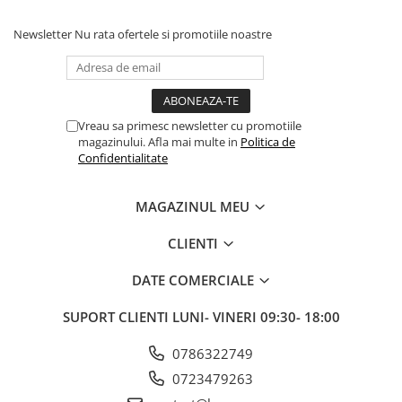
Fond de janta
Newsletter
Nu rata ofertele si promotiile noastre
Sei si tija sa bicicleta
Tija sa bicicleta
Sei
Coliere si cleme sa
Vreau sa primesc newsletter cu promotiile
magazinului. Afla mai multe in
Politica de
Huse sa
Confidentialitate
Angrenaje bicicleta
Foi angrenaj
MAGAZINUL MEU
Angrenaj pedalier
Butuci pedalieri
CLIENTI
Brat pedalier
DATE COMERCIALE
Schimbator de viteze bicicleta
SUPORT CLIENTI
LUNI- VINERI 09:30- 18:00
Schimbatoare fata
Schimbatoare spate
0786322749
Manete schimbator si frana
0723479263
Manete frana bicicleta