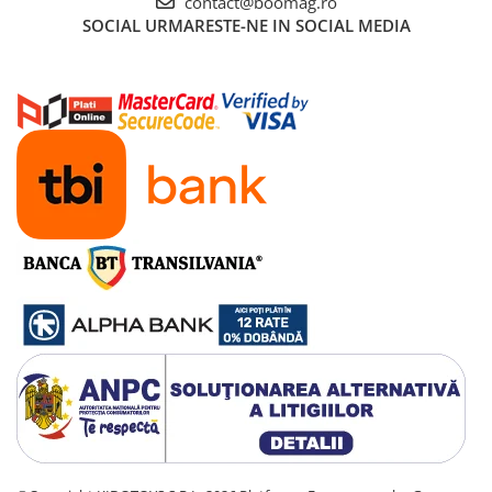
contact@boomag.ro
Manete schimbator bicicleta
SOCIAL
URMARESTE-NE IN SOCIAL MEDIA
Manete mixte frana - schimbator
Rulmenti si coronite
Echipament ciclism
Ochelari
Casca bicicleta
Protectii
Sosete
Rucsaci si borsete ciclism
Manusi bicicleta
Pantofi ciclism
Imbracaminte ciclism barbati
Imbracaminte ciclism dama
Imbracaminte ciclism copii