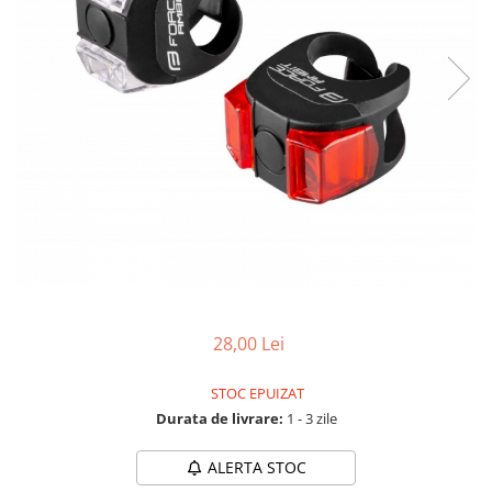
Accesorii biciclete
Scaun bicicleta copii
Chei si scule bicicleta
Portbagaj bicicleta
Antifurt bicicleta
Cosuri bicicleta
Pompa bicicleta
Produse intretinere bicicleta
Accesorii biciclete copii
Claxon bicicleta
28,00 Lei
Bidoane si suporti bicicleta
STOC EPUIZAT
Suport telefon bicicleta
Durata de livrare:
1 - 3 zile
Oglinzi bicicleta
Cricuri bicicleta
ALERTA STOC