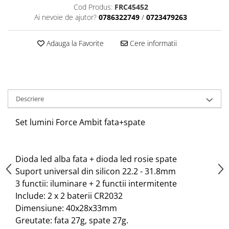
Aparatori noroi bicicleta
Cod Produs:
FRC45452
Ai nevoie de ajutor?
0786322749
/
0723479263
Suport bicicleta
Lumini bicicleta
Adauga la Favorite
Cere informatii
Computer bicicleta
Piese biciclete
Anvelopa bicicleta
Descriere
Camera bicicleta
Set lumini Force Ambit fata+spate
Pinioane
Lant bicicleta
Urechi cadru bicicleta
Dioda led alba fata + dioda led rosie spate
Mansoane si ghidolina
Suport universal din silicon 22.2 - 31.8mm
3 functii: iluminare + 2 functii intermitente
Ghidoane bicicleta
Include: 2 x 2 baterii CR2032
Pipe ghidon
Dimensiune: 40x28x33mm
Pedale bicicleta
Greutate: fata 27g, spate 27g.