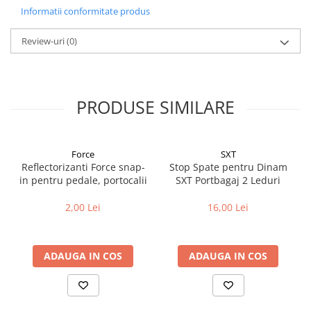
Cuvete bicicleta
Informatii conformitate produs
Furci bicicleta
Review-uri
(0)
Cabluri si camasi
Frana bicicleta
Placute frana bicicleta
PRODUSE SIMILARE
Discuri frana bicicleta
Saboti frana bicicleta
Adaptoare frana bicicleta
Force
SXT
Frane pe disc
Reflectorizanti Force snap-
Stop Spate pentru Dinam
in pentru pedale, portocalii
SXT Portbagaj 2 Leduri
Frane pe janta
Accesorii frane bicicleta
2,00 Lei
16,00 Lei
Roti bicicleta
Spite
ADAUGA IN COS
ADAUGA IN COS
Butuci
Accesorii butuci
Roti
Jante bicicleta