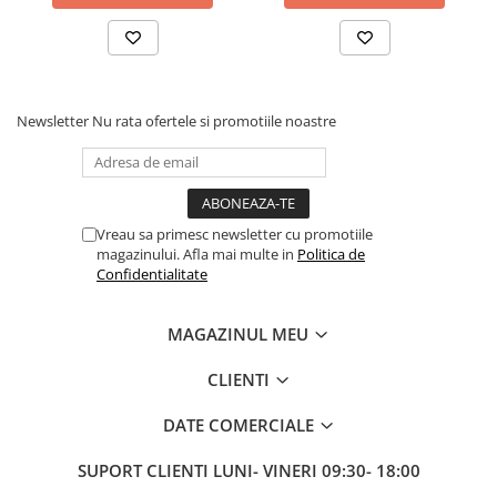
Fond de janta
Sei si tija sa bicicleta
Tija sa bicicleta
Sei
Newsletter
Nu rata ofertele si promotiile noastre
Coliere si cleme sa
Huse sa
Angrenaje bicicleta
Vreau sa primesc newsletter cu promotiile
Foi angrenaj
magazinului. Afla mai multe in
Politica de
Angrenaj pedalier
Confidentialitate
Butuci pedalieri
Brat pedalier
MAGAZINUL MEU
Schimbator de viteze bicicleta
CLIENTI
Schimbatoare fata
Schimbatoare spate
DATE COMERCIALE
Manete schimbator si frana
SUPORT CLIENTI
LUNI- VINERI 09:30- 18:00
Manete frana bicicleta