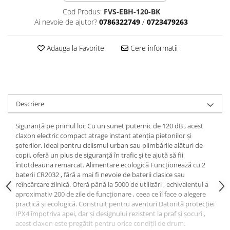
Aparatori noroi bicicleta
Cod Produs:
FVS-EBH-120-BK
Suport bicicleta
Ai nevoie de ajutor?
0786322749
/
0723479263
Lumini bicicleta
Adauga la Favorite
Cere informatii
Computer bicicleta
Piese biciclete
Anvelopa bicicleta
Descriere
Camera bicicleta
Pinioane
Siguranță pe primul loc Cu un sunet puternic de 120 dB , acest
claxon electric compact atrage instant atenția pietonilor și
Lant bicicleta
șoferilor. Ideal pentru ciclismul urban sau plimbările alături de
Urechi cadru bicicleta
copii, oferă un plus de siguranță în trafic și te ajută să fii
întotdeauna remarcat. Alimentare ecologică Funcționează cu 2
Mansoane si ghidolina
baterii CR2032 , fără a mai fi nevoie de baterii clasice sau
reîncărcare zilnică. Oferă până la 5000 de utilizări , echivalentul a
Ghidoane bicicleta
aproximativ 200 de zile de funcționare , ceea ce îl face o alegere
Pipe ghidon
practică și ecologică. Construit pentru aventuri Datorită protecției
IPX4 împotriva apei, dar și designului rezistent la praf și șocuri ,
Pedale bicicleta
acest claxon este pregătit pentru orice condiții de drum.