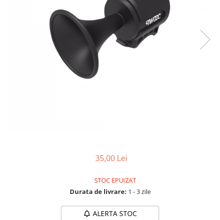
Accesorii biciclete
Scaun bicicleta copii
Chei si scule bicicleta
Portbagaj bicicleta
Antifurt bicicleta
Cosuri bicicleta
Pompa bicicleta
Produse intretinere bicicleta
Accesorii biciclete copii
Claxon bicicleta
35,00 Lei
Bidoane si suporti bicicleta
Suport telefon bicicleta
STOC EPUIZAT
Durata de livrare:
1 - 3 zile
Oglinzi bicicleta
Cricuri bicicleta
ALERTA STOC