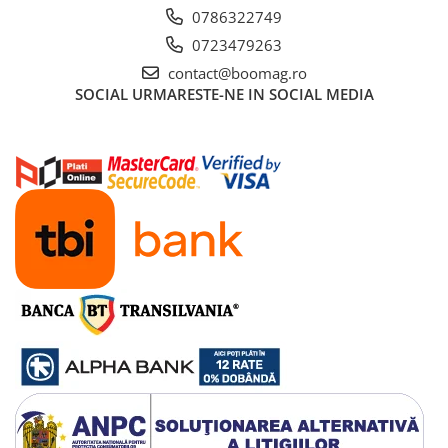
Manete schimbator bicicleta
0786322749
Manete mixte frana - schimbator
0723479263
Rulmenti si coronite
contact@boomag.ro
SOCIAL
URMARESTE-NE IN SOCIAL MEDIA
Echipament ciclism
Ochelari
Casca bicicleta
Protectii
Sosete
Rucsaci si borsete ciclism
Manusi bicicleta
Pantofi ciclism
Imbracaminte ciclism barbati
Imbracaminte ciclism dama
Imbracaminte ciclism copii