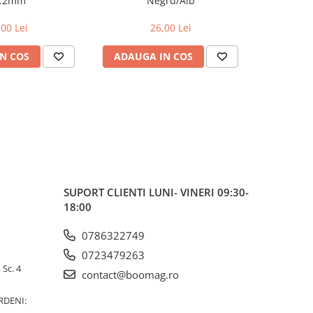
2.2mm
Negru/Alb
Delux
,00 Lei
26,00 Lei
N COS
ADAUGA IN COS
ADAUG
SUPORT CLIENTI
LUNI- VINERI 09:30-
18:00
0786322749
0723479263
 Sc. 4
contact@boomag.ro
RDENI: