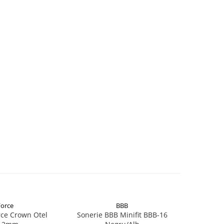
Force
BBB
rce Crown Otel
Sonerie BBB Minifit BBB-16
Sonerie