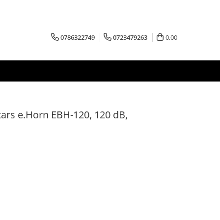
0786322749
0723479263
0,00
stars e.Horn EBH-120, 120 dB,