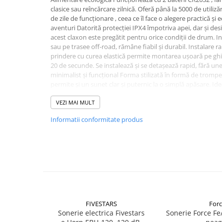
Aparatori noroi bicicleta
clasice sau reîncărcare zilnică. Oferă până la 5000 de utiliză
Suport bicicleta
de zile de funcționare , ceea ce îl face o alegere practică și
aventuri Datorită protecției IPX4 împotriva apei, dar și desig
Lumini bicicleta
acest claxon este pregătit pentru orice condiții de drum. I
sau pe trasee off-road, rămâne fiabil și durabil. Instalare r
Computer bicicleta
prindere cu curea elastică permite montarea ușoară pe ghid
20 de secunde. Se instalează și se detașează rapid, fără une
Piese biciclete
minimalist și funcțional Forma stilizată în formă de tromp
permite și un sunet clar și puternic la o simplă apăsare. Ide
Anvelopa bicicleta
oraș, pliabilă, electrică sau pentru copii. Rezistent la stro
Camera bicicleta
utilizării îndelungate în ploi abundente.
VEZI MAI MULT
Pinioane
Informatii conformitate produs
Lant bicicleta
Urechi cadru bicicleta
Mansoane si ghidolina
Ghidoane bicicleta
Pipe ghidon
FIVESTARS
Forc
Pedale bicicleta
Sonerie electrica Fivestars
Sonerie Force F