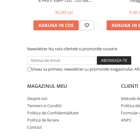
e.Horn EBH-120, 120 dB,
neag
Cuvete bicicleta
albastru/negru
Furci bicicleta
35,00 Lei
9,00 
Cabluri si camasi
ADAUGA IN COS
ADAUGA IN 
Frana bicicleta
Placute frana bicicleta
Newsletter
Nu rata ofertele si promotiile noastre
Discuri frana bicicleta
Saboti frana bicicleta
Adaptoare frana bicicleta
Vreau sa primesc newsletter cu promotiile magazinului. Af
Frane pe disc
Frane pe janta
MAGAZINUL MEU
CLIENTI
Accesorii frane bicicleta
Roti bicicleta
Despre noi
Metode de
Termeni si Conditii
Politica d
Spite
Politica de Confidentialitate
Formular 
Butuci
Politica de livrare
ANPC
Accesorii butuci
Contact
Roti
Jante bicicleta