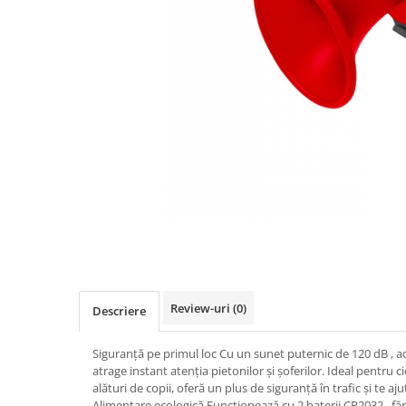
Accesorii biciclete
Scaun bicicleta copii
Chei si scule bicicleta
Portbagaj bicicleta
Antifurt bicicleta
Cosuri bicicleta
Pompa bicicleta
Produse intretinere bicicleta
Accesorii biciclete copii
Claxon bicicleta
Bidoane si suporti bicicleta
Review-uri
(0)
Descriere
Suport telefon bicicleta
Siguranță pe primul loc Cu un sunet puternic de 120 dB , a
Oglinzi bicicleta
atrage instant atenția pietonilor și șoferilor. Ideal pentru 
Cricuri bicicleta
alături de copii, oferă un plus de siguranță în trafic și te a
Alimentare ecologică Funcționează cu 2 baterii CR2032 , fără