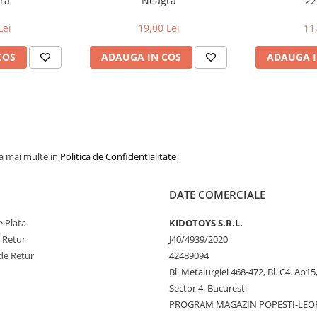
ra
Neagra
2
Lei
19,00 Lei
11
COS
ADAUGA IN COS
ADAUGA I
la mai multe in
Politica de Confidentialitate
DATE COMERCIALE
 Plata
KIDOTOYS S.R.L.
e Retur
J40/4939/2020
de Retur
42489094
Bl. Metalurgiei 468-472, Bl. C4. Ap15,
Sector 4, Bucuresti
PROGRAM MAGAZIN POPESTI-LEO