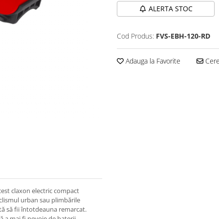
ALERTA STOC
Cod Produs:
FVS-EBH-120-RD
Adauga la Favorite
Cere 
cest claxon electric compact
ciclismul urban sau plimbările
jută să fii întotdeauna remarcat.
 a mai fi nevoie de baterii