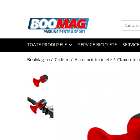
Toate Produsele
Biciclete
TOATE PRODUSELE
SERVICE BICICLETE
SERVICE
Biciclete copii
Biciclete barbati
BooMag.ro /
Ciclism /
Accesorii biciclete /
Claxon bici
Biciclete dama
Biciclete mountain bike (MTB)
Biciclete electrice
Biciclete de oras
Biciclete pliabile
Biciclete de trekking
Biciclete Cursiere, Cyclocross
si Gravel