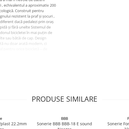
ri , echivalentul a aproximativ 200
 ecologică. Construit pentru
nului rezistent la praf și șocuri ,
ndiferent dacă pedalezi prin oraș
apidă și fără unelte Sistemul de
onul bicicletei în mai puțin de
lte sau bătăi de cap. Design
etă nu doar arată modern, ci
al pentru orice bicicletă – de
pire, dar se recomandă evitarea
PRODUSE SIMILARE
e
BBB
e/plast 22.2mm
Sonerie BBB BBB-18 E sound
Sonerie Fo