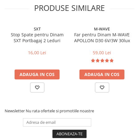
Cuvete bicicleta
PRODUSE SIMILARE
Furci bicicleta
Cabluri si camasi
SXT
M-WAVE
Frana bicicleta
Stop Spate pentru Dinam
Far pentru Dinam M-WAVE
SXT Portbagaj 2 Leduri
APOLLON D30 6V/3W 30lux
Placute frana bicicleta
Discuri frana bicicleta
16,00 Lei
59,00 Lei
Saboti frana bicicleta
Adaptoare frana bicicleta
Frane pe disc
ADAUGA IN COS
ADAUGA IN COS
Frane pe janta
Accesorii frane bicicleta
Roti bicicleta
Spite
Newsletter
Nu rata ofertele si promotiile noastre
Butuci
Accesorii butuci
Roti
Jante bicicleta