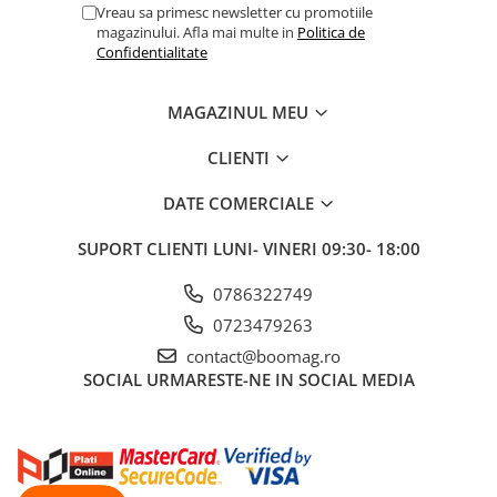
Vreau sa primesc newsletter cu promotiile
Fond de janta
magazinului. Afla mai multe in
Politica de
Confidentialitate
Sei si tija sa bicicleta
Tija sa bicicleta
MAGAZINUL MEU
Sei
Coliere si cleme sa
CLIENTI
Huse sa
DATE COMERCIALE
Angrenaje bicicleta
Foi angrenaj
SUPORT CLIENTI
LUNI- VINERI 09:30- 18:00
Angrenaj pedalier
0786322749
Butuci pedalieri
0723479263
Brat pedalier
contact@boomag.ro
Schimbator de viteze bicicleta
SOCIAL
URMARESTE-NE IN SOCIAL MEDIA
Schimbatoare fata
Schimbatoare spate
Manete schimbator si frana
Manete frana bicicleta