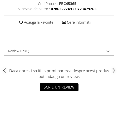
Aparatori noroi bicicleta
Cod Produs:
FRC45365
Ai nevoie de ajutor?
0786322749
/
0723479263
Suport bicicleta
Lumini bicicleta
Adauga la Favorite
Cere informatii
Computer bicicleta
Piese biciclete
Anvelopa bicicleta
Review-uri
(0)
Camera bicicleta
Pinioane
Daca doresti sa iti exprimi parerea despre acest produs
Lant bicicleta
poti adauga un review.
Urechi cadru bicicleta
SCRIE UN REVIEW
Mansoane si ghidolina
Ghidoane bicicleta
Pipe ghidon
Pedale bicicleta