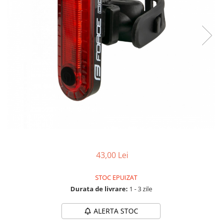
Accesorii biciclete
Scaun bicicleta copii
Chei si scule bicicleta
Portbagaj bicicleta
Antifurt bicicleta
Cosuri bicicleta
Pompa bicicleta
Produse intretinere bicicleta
Accesorii biciclete copii
Claxon bicicleta
43,00 Lei
Bidoane si suporti bicicleta
STOC EPUIZAT
Suport telefon bicicleta
Durata de livrare:
1 - 3 zile
Oglinzi bicicleta
Cricuri bicicleta
ALERTA STOC