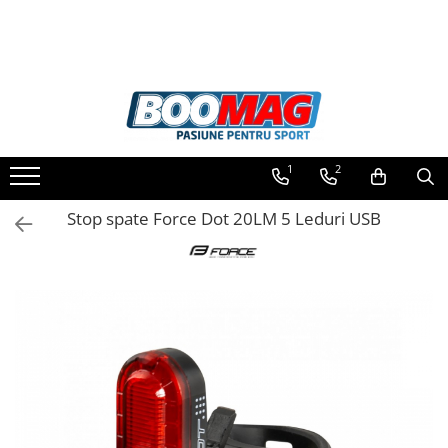
Toate Produsele
Biciclete
Biciclete copii
1
2
Biciclete barbati
Biciclete dama
Stop spate Force Dot 20LM 5 Leduri USB
Biciclete mountain bike (MTB)
Biciclete electrice
Biciclete de oras
Biciclete pliabile
Biciclete de trekking
Biciclete Cursiere, Cyclocross
si Gravel