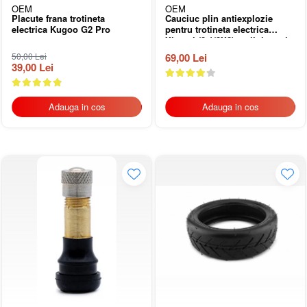
OEM
OEM
Placute frana trotineta
Cauciuc plin antiexplozie
electrica Kugoo G2 Pro
pentru trotineta electrica
Xiaomi (8 1/2X2) cu linie rosie
50,00 Lei
69,00 Lei
39,00 Lei
Adauga in cos
Adauga in cos