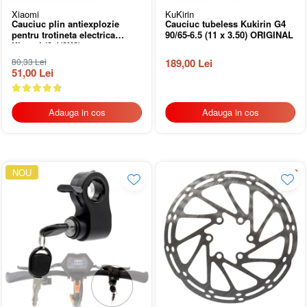
Xiaomi
KuKirin
Cauciuc plin antiexplozie
Cauciuc tubeless Kukirin G4
pentru trotineta electrica
90/65-6.5 (11 x 3.50) ORIGINAL
Xiaomi (8 1/2X2)
80,33 Lei
189,00 Lei
51,00 Lei
Adauga in cos
Adauga in cos
NOU