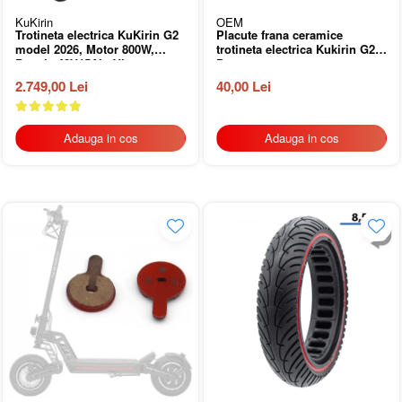
KuKirin
OEM
Trotineta electrica KuKirin G2
Placute frana ceramice
model 2026, Motor 800W,
trotineta electrica Kukirin G2
Baterie 48V15Ah, Viteza
Pro
maxima 45km/h, Autonomie
2.749,00 Lei
40,00 Lei
maxima 55km
Adauga in cos
Adauga in cos