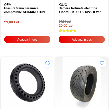
Sisteme de pliere
OEM
KUJO
Suspensii
Placute frana ceramice
Camera trotineta electrica
compatibile SHIMANO B05S-
Xiaomi - KUJO 8-1/2x2.0 Ventil
Ghidoane
RX, Kukirin G2/G4/ G2
Drept AV -22 mm
Rulmenti si suruburi
MASTER (2025)
29,00 Lei
25,00 Lei
Roti
20,00 Lei
Trotinete copii
Adauga in cos
Adauga in cos