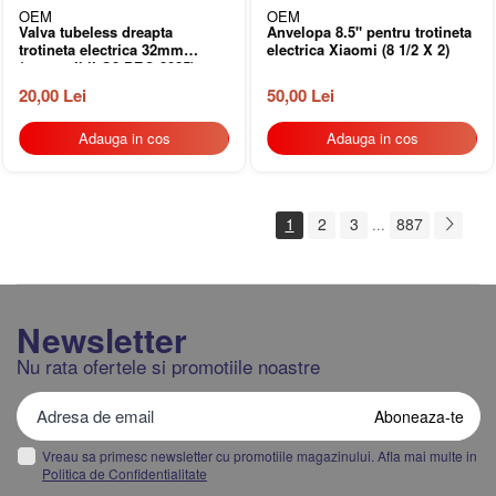
OEM
OEM
Valva tubeless dreapta
Anvelopa 8.5" pentru trotineta
trotineta electrica 32mm
electrica Xiaomi (8 1/2 X 2)
(compatibil G2 PRO 2025)
20,00 Lei
50,00 Lei
Adauga in cos
Adauga in cos
1
2
3
887
...
Newsletter
Nu rata ofertele si promotiile noastre
Vreau sa primesc newsletter cu promotiile magazinului. Afla mai multe in
Politica de Confidentialitate