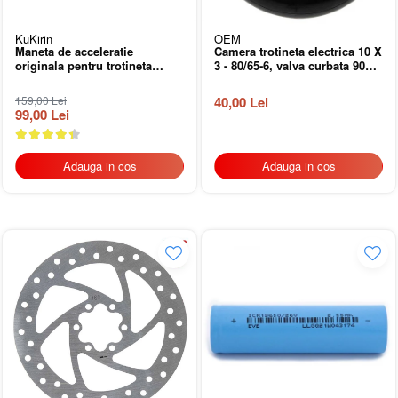
Spite
Butuci
KuKirin
OEM
Accesorii butuci
Maneta de acceleratie
Camera trotineta electrica 10 X
originala pentru trotineta
3 - 80/65-6, valva curbata 90
Roti
Kukirin G2 - model 2025
grade
Jante bicicleta
159,00 Lei
40,00 Lei
Fond de janta
99,00 Lei
Sei si tija sa bicicleta
Tija sa bicicleta
Sei
Adauga in cos
Adauga in cos
Coliere si cleme sa
Huse sa
Angrenaje bicicleta
Foi angrenaj
Angrenaj pedalier
Butuci pedalieri
Brat pedalier
Schimbator de viteze bicicleta
Schimbatoare fata
Schimbatoare spate
Manete schimbator si frana
Manete frana bicicleta