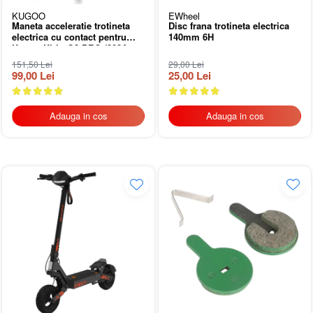
KUGOO
EWheel
Maneta acceleratie trotineta
Disc frana trotineta electrica
electrica cu contact pentru
140mm 6H
Kugoo Kirin G2 PRO (2024-
2025)/G2 MAX (2024)
151,50 Lei
29,00 Lei
99,00 Lei
25,00 Lei
Adauga in cos
Adauga in cos