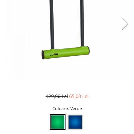
Accesorii biciclete
Scaun bicicleta copii
Chei si scule bicicleta
Portbagaj bicicleta
Antifurt bicicleta
Cosuri bicicleta
Pompa bicicleta
Produse intretinere bicicleta
Accesorii biciclete copii
Claxon bicicleta
129,00 Lei
65,00 Lei
Bidoane si suporti bicicleta
Suport telefon bicicleta
Culoare
: Verde
Oglinzi bicicleta
Cricuri bicicleta