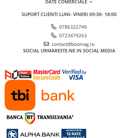
DATE COMERCIALE
Manete schimbator bicicleta
Manete mixte frana - schimbator
SUPORT CLIENTI
LUNI- VINERI 09:30- 18:00
Rulmenti si coronite
0786322749
0723479263
Echipament ciclism
contact@boomag.ro
Ochelari
SOCIAL
URMARESTE-NE IN SOCIAL MEDIA
Casca bicicleta
Protectii
Sosete
Rucsaci si borsete ciclism
Manusi bicicleta
Pantofi ciclism
Imbracaminte ciclism barbati
Imbracaminte ciclism dama
Imbracaminte ciclism copii