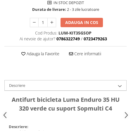
Aparatori noroi bicicleta
IN STOC DEPOZIT
Durata de livrare:
2 - 3 zile lucratoare
Suport bicicleta
Lumini bicicleta
ADAUGA IN COS
Computer bicicleta
Cod Produs:
LUM-KIT35GSOP
Ai nevoie de ajutor?
0786322749
/
0723479263
Piese biciclete
Anvelopa bicicleta
Adauga la Favorite
Cere informatii
Camera bicicleta
Pinioane
Lant bicicleta
Descriere
Urechi cadru bicicleta
Mansoane si ghidolina
Antifurt bicicleta Luma Enduro 35 HU
Ghidoane bicicleta
320 verde cu suport Sopmulti C4
Pipe ghidon
Pedale bicicleta
Descriere: