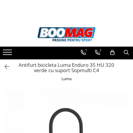
Toate Produsele
Biciclete
Biciclete copii
1
2
Biciclete barbati
Biciclete dama
Antifurt bicicleta Luma Enduro 35 HU 320
verde cu suport Sopmulti C4
Biciclete mountain bike (MTB)
Luma
Biciclete electrice
Biciclete de oras
Biciclete pliabile
Biciclete de trekking
Biciclete Cursiere, Cyclocross
si Gravel