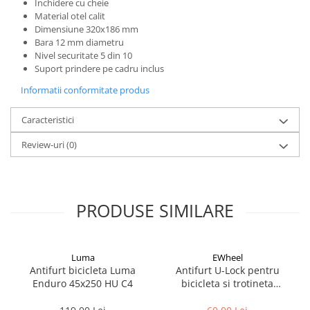
Inchidere cu cheie
Cuvete bicicleta
Material otel calit
Furci bicicleta
Dimensiune 320x186 mm
Bara 12 mm diametru
Cabluri si camasi
Nivel securitate 5 din 10
Suport prindere pe cadru inclus
Frana bicicleta
Informatii conformitate produs
Placute frana bicicleta
Discuri frana bicicleta
Caracteristici
Saboti frana bicicleta
Adaptoare frana bicicleta
Review-uri
(0)
Frane pe disc
Frane pe janta
Accesorii frane bicicleta
PRODUSE SIMILARE
Roti bicicleta
Spite
Butuci
Luma
EWheel
Antifurt bicicleta Luma
Antifurt U-Lock pentru
Accesorii butuci
Enduro 45x250 HU C4
bicicleta si trotineta
Roti
electrica, 15 cm
Jante bicicleta