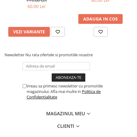
119,00 Lei
60,00 Lei
60,00 Lei
Fond de janta
Sei si tija sa bicicleta
ADAUGA IN COS
Tija sa bicicleta
VEZI VARIANTE
Sei
Coliere si cleme sa
Huse sa
Newsletter
Nu rata ofertele si promotiile noastre
Angrenaje bicicleta
Foi angrenaj
Angrenaj pedalier
Butuci pedalieri
Vreau sa primesc newsletter cu promotiile
Brat pedalier
magazinului. Afla mai multe in
Politica de
Confidentialitate
Schimbator de viteze bicicleta
Schimbatoare fata
MAGAZINUL MEU
Schimbatoare spate
Manete schimbator si frana
CLIENTI
Manete frana bicicleta