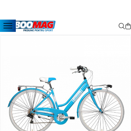
Toate Produsele
Biciclete
Biciclete copii
Biciclete barbati
Biciclete dama
Biciclete mountain bike (MTB)
Biciclete electrice
Biciclete de oras
Biciclete pliabile
Biciclete de trekking
Biciclete Cursiere, Cyclocross
si Gravel
Accesorii biciclete
Scaun bicicleta copii
Chei si scule bicicleta