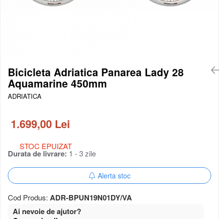
Portbagaj bicicleta
Antifurt bicicleta
Cosuri bicicleta
Pompa bicicleta
Produse intretinere bicicleta
Accesorii biciclete copii
Bicicleta Adriatica Panarea Lady 28
Claxon bicicleta
Aquamarine 450mm
Bidoane si suporti bicicleta
ADRIATICA
Suport telefon bicicleta
Oglinzi bicicleta
1.699,00 Lei
Cricuri bicicleta
Aparatori noroi bicicleta
STOC EPUIZAT
Durata de livrare:
1 - 3 zile
Suport bicicleta
Lumini bicicleta
Alerta stoc
Computer bicicleta
Piese biciclete
Cod Produs:
ADR-BPUN19N01DY/VA
Anvelopa bicicleta
Ai nevoie de ajutor?