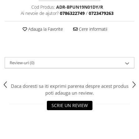
Aparatori noroi bicicleta
Cod Produs:
ADR-BPUN19N01DY/R
Suport bicicleta
Ai nevoie de ajutor?
0786322749
/
0723479263
Lumini bicicleta
Adauga la Favorite
Cere informatii
Computer bicicleta
Piese biciclete
Anvelopa bicicleta
Review-uri
(0)
Camera bicicleta
Pinioane
Lant bicicleta
Daca doresti sa iti exprimi parerea despre acest produs
poti adauga un review.
Urechi cadru bicicleta
Mansoane si ghidolina
SCRIE UN REVIEW
Ghidoane bicicleta
Pipe ghidon
Pedale bicicleta