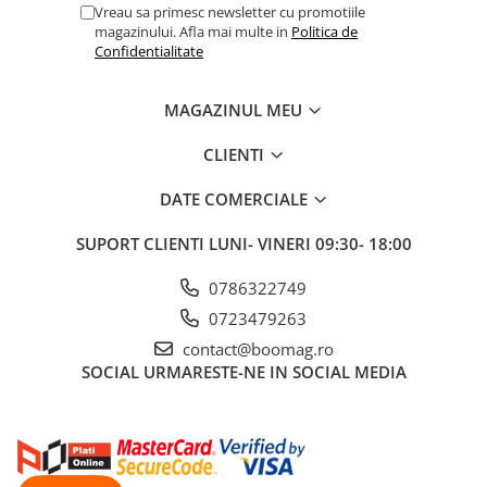
Vreau sa primesc newsletter cu promotiile
Fond de janta
magazinului. Afla mai multe in
Politica de
Confidentialitate
Sei si tija sa bicicleta
Tija sa bicicleta
MAGAZINUL MEU
Sei
Coliere si cleme sa
CLIENTI
Huse sa
DATE COMERCIALE
Angrenaje bicicleta
Foi angrenaj
SUPORT CLIENTI
LUNI- VINERI 09:30- 18:00
Angrenaj pedalier
0786322749
Butuci pedalieri
0723479263
Brat pedalier
contact@boomag.ro
Schimbator de viteze bicicleta
SOCIAL
URMARESTE-NE IN SOCIAL MEDIA
Schimbatoare fata
Schimbatoare spate
Manete schimbator si frana
Manete frana bicicleta