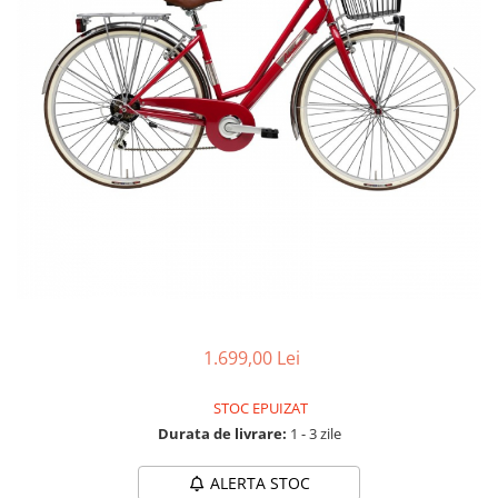
Accesorii biciclete
Scaun bicicleta copii
Chei si scule bicicleta
Portbagaj bicicleta
Antifurt bicicleta
Cosuri bicicleta
Pompa bicicleta
Produse intretinere bicicleta
Accesorii biciclete copii
Claxon bicicleta
1.699,00 Lei
Bidoane si suporti bicicleta
Suport telefon bicicleta
STOC EPUIZAT
Durata de livrare:
1 - 3 zile
Oglinzi bicicleta
Cricuri bicicleta
ALERTA STOC