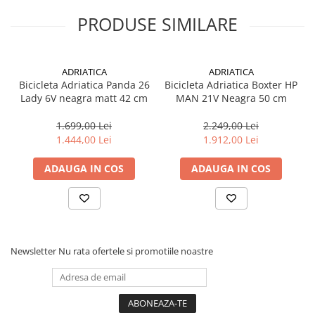
Cuvete bicicleta
PRODUSE SIMILARE
Furci bicicleta
Cabluri si camasi
Frana bicicleta
ADRIATICA
ADRIATICA
Bicicleta Adriatica Panda 26
Bicicleta Adriatica Boxter HP
Placute frana bicicleta
Lady 6V neagra matt 42 cm
MAN 21V Neagra 50 cm
Discuri frana bicicleta
1.699,00 Lei
2.249,00 Lei
Saboti frana bicicleta
1.444,00 Lei
1.912,00 Lei
Adaptoare frana bicicleta
Frane pe disc
ADAUGA IN COS
ADAUGA IN COS
Frane pe janta
Accesorii frane bicicleta
Roti bicicleta
Spite
Newsletter
Nu rata ofertele si promotiile noastre
Butuci
Accesorii butuci
Roti
Jante bicicleta