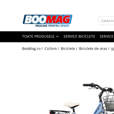
Toate Produsele
Biciclete
TOATE PRODUSELE
SERVICE BICICLETE
SERVICE
Biciclete copii
Biciclete barbati
BooMag.ro /
Ciclism /
Biciclete /
Biciclete de oras /
B
Biciclete dama
Biciclete mountain bike (MTB)
Biciclete electrice
Biciclete de oras
Biciclete pliabile
Biciclete de trekking
Biciclete Cursiere, Cyclocross
si Gravel