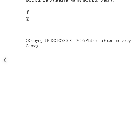
SOCIAL
URMARESTE-NE IN SOCIAL MEDIA
Fond de janta
Sei si tija sa bicicleta
Tija sa bicicleta
Sei
Coliere si cleme sa
©Copyright KIDOTOYS S.R.L. 2026
Platforma E-commerce by
Gomag
Huse sa
Angrenaje bicicleta
Foi angrenaj
Angrenaj pedalier
Butuci pedalieri
Brat pedalier
Schimbator de viteze bicicleta
Schimbatoare fata
Schimbatoare spate
Manete schimbator si frana
Manete frana bicicleta