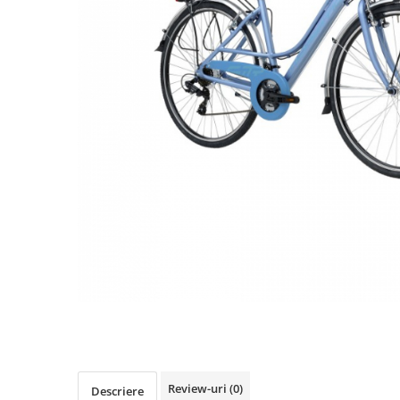
Accesorii biciclete
Scaun bicicleta copii
Chei si scule bicicleta
Portbagaj bicicleta
Antifurt bicicleta
Cosuri bicicleta
Pompa bicicleta
Produse intretinere bicicleta
Accesorii biciclete copii
Claxon bicicleta
Bidoane si suporti bicicleta
Suport telefon bicicleta
Oglinzi bicicleta
Cricuri bicicleta
Review-uri
(0)
Descriere