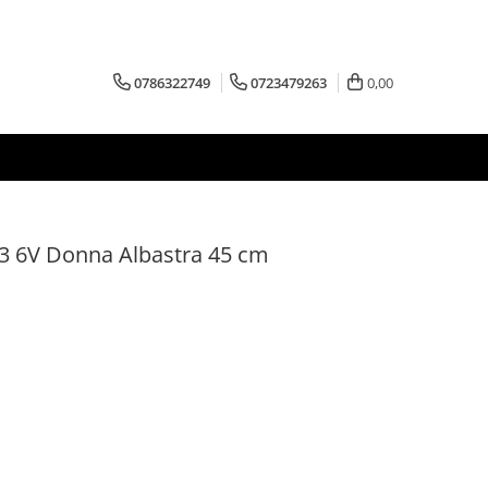
0786322749
0723479263
0,00
ty 3 6V Donna Albastra 45 cm