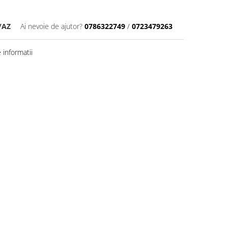
/AZ
Ai nevoie de ajutor?
0786322749
/
0723479263
informatii