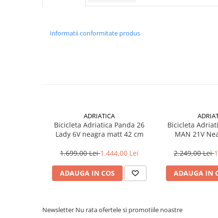
Aparatori noroi bicicleta
Suport bicicleta
Lumini bicicleta
Informatii conformitate produs
Computer bicicleta
Piese biciclete
Anvelopa bicicleta
Camera bicicleta
Pinioane
ADRIATICA
ADRIA
Bicicleta Adriatica Panda 26
Bicicleta Adriat
Lant bicicleta
Lady 6V neagra matt 42 cm
MAN 21V Nea
Urechi cadru bicicleta
1.699,00 Lei
1.444,00 Lei
2.249,00 Lei
1
Mansoane si ghidolina
ADAUGA IN COS
ADAUGA IN 
Ghidoane bicicleta
Pipe ghidon
Pedale bicicleta
Newsletter
Nu rata ofertele si promotiile noastre