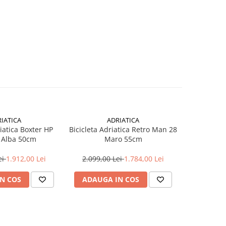
IATICA
ADRIATICA
riatica Boxter HP
Bicicleta Adriatica Retro Man 28
Bicicleta T
 Alba 50cm
Maro 55cm
- 28 
ei
1.912,00 Lei
2.099,00 Lei
1.784,00 Lei
3.490,0
N COS
ADAUGA IN COS
ADAUG