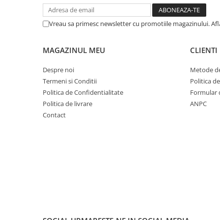
Cuvete bicicleta
Furci bicicleta
Vreau sa primesc newsletter cu promotiile magazinului. Af
Cabluri si camasi
Frana bicicleta
MAGAZINUL MEU
CLIENTI
Placute frana bicicleta
Despre noi
Metode de
Discuri frana bicicleta
Termeni si Conditii
Politica d
Saboti frana bicicleta
Politica de Confidentialitate
Formular 
Adaptoare frana bicicleta
Politica de livrare
ANPC
Contact
Frane pe disc
Frane pe janta
Accesorii frane bicicleta
Roti bicicleta
Spite
Butuci
Accesorii butuci
Roti
Jante bicicleta