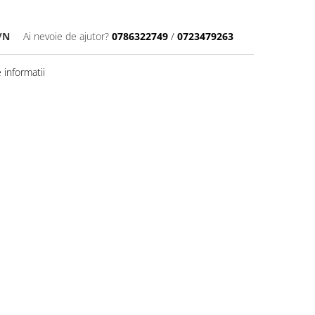
/N
Ai nevoie de ajutor?
0786322749
/
0723479263
informatii