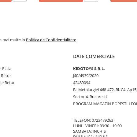
la mai multe in
Politica de Confidentialitate
DATE COMERCIALE
 Plata
KIDOTOYS S.R.L.
e Retur
J40/4939/2020
de Retur
42489094
Bl. Metalurgiei 468-472, Bl. C4. Ap15,
Sector 4, Bucuresti
PROGRAM MAGAZIN POPESTI-LEO
TELEFON: 0723479263
LUNI - VINERI: 09:30 - 19:00
SAMBATA: INCHIS
DUMINICA: INCHIS