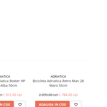
IATICA
ADRIATICA
riatica Boxter HP
Bicicleta Adriatica Retro Man 28
Bicicleta T
 Alba 50cm
Maro 55cm
- 28 
ei
1.912,00 Lei
2.099,00 Lei
1.784,00 Lei
3.490,0
N COS
ADAUGA IN COS
ADAUG