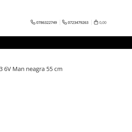
0786322749
0723479263
0,00
ty 3 6V Man neagra 55 cm