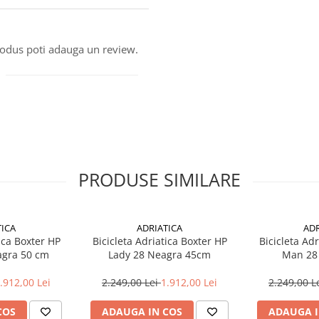
produs poti adauga un review.
PRODUSE SIMILARE
TICA
ADRIATICA
ADR
ica Boxter HP
Bicicleta Adriatica Boxter HP
Bicicleta Ad
gra 50 cm
Lady 28 Neagra 45cm
Man 28
.912,00 Lei
2.249,00 Lei
1.912,00 Lei
2.249,00 L
COS
ADAUGA IN COS
ADAUGA I