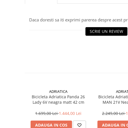
Aparatori noroi bicicleta
Suport bicicleta
Lumini bicicleta
Daca doresti sa iti exprimi parerea despre acest 
Computer bicicleta
SCRIE UN REVIEW
Piese biciclete
Anvelopa bicicleta
Camera bicicleta
Pinioane
Lant bicicleta
Urechi cadru bicicleta
ADRIATICA
ADRIA
Mansoane si ghidolina
Bicicleta Adriatica Panda 26
Bicicleta Adriat
Lady 6V neagra matt 42 cm
MAN 21V Nea
Ghidoane bicicleta
Pipe ghidon
1.699,00 Lei
1.444,00 Lei
2.249,00 Lei
1
Pedale bicicleta
ADAUGA IN COS
ADAUGA IN 