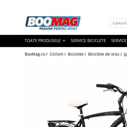
Toate Produsele
Biciclete
TOATE PRODUSELE
SERVICE BICICLETE
SERVICE
Biciclete copii
Biciclete barbati
BooMag.ro /
Ciclism /
Biciclete /
Biciclete de oras /
B
Biciclete dama
Biciclete mountain bike (MTB)
Biciclete electrice
Biciclete de oras
Biciclete pliabile
Biciclete de trekking
Biciclete Cursiere, Cyclocross
si Gravel