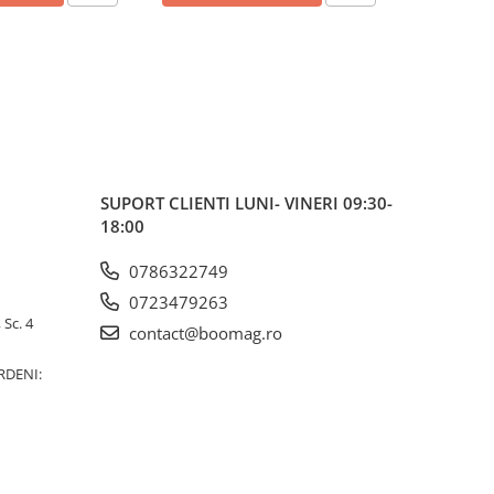
SUPORT CLIENTI
LUNI- VINERI 09:30-
18:00
0786322749
0723479263
 Sc. 4
contact@boomag.ro
RDENI: