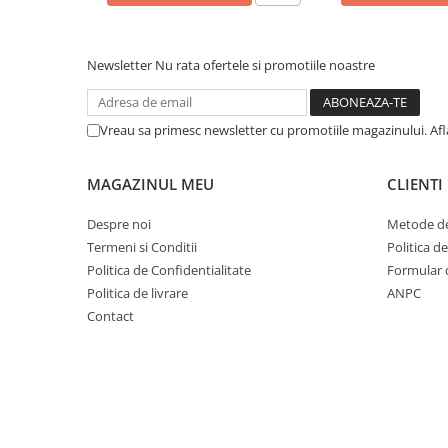
Cuvete bicicleta
Furci bicicleta
Newsletter
Nu rata ofertele si promotiile noastre
Cabluri si camasi
Frana bicicleta
Vreau sa primesc newsletter cu promotiile magazinului. Af
Placute frana bicicleta
Discuri frana bicicleta
Saboti frana bicicleta
MAGAZINUL MEU
CLIENTI
Adaptoare frana bicicleta
Despre noi
Metode de
Frane pe disc
Termeni si Conditii
Politica d
Frane pe janta
Politica de Confidentialitate
Formular 
Accesorii frane bicicleta
Politica de livrare
ANPC
Roti bicicleta
Contact
Spite
Butuci
Accesorii butuci
Roti
Jante bicicleta