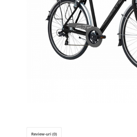
Accesorii biciclete
Scaun bicicleta copii
Chei si scule bicicleta
Portbagaj bicicleta
Antifurt bicicleta
Cosuri bicicleta
Pompa bicicleta
Produse intretinere bicicleta
Accesorii biciclete copii
Claxon bicicleta
Bidoane si suporti bicicleta
Suport telefon bicicleta
Oglinzi bicicleta
Cricuri bicicleta
Review-uri
(0)