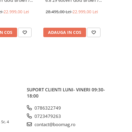
h Gold Brown /
6.8 29 600Wh Gold Brown /
6.8 29 6
ack - M(42cm)
Diamond Black - L(44cm)
Diamond
ei
22.999,00 Lei
28.495,00 Lei
22.999,00 Lei
28.495,0
N COS
ADAUGA IN COS
ADAUG
SUPORT CLIENTI
LUNI- VINERI 09:30-
18:00
0786322749
0723479263
 Sc. 4
contact@boomag.ro