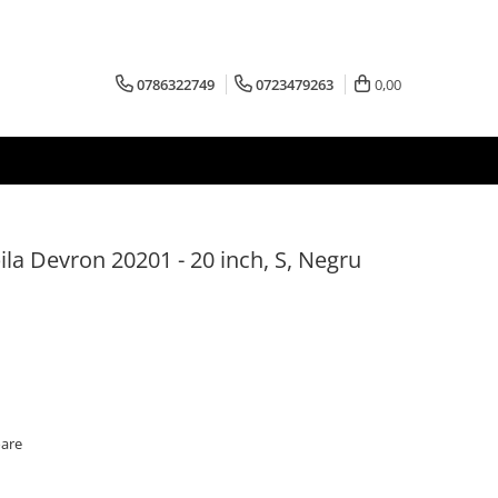
0786322749
0723479263
0,00
abila Devron 20201 - 20 inch, S, Negru
oare