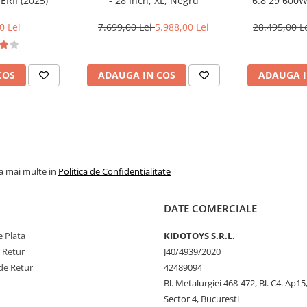
ERII (2025)
- 28 Inch, XL, Negru
6.8 29 600W
Diamond Bl
0 Lei
7.699,00 Lei
5.988,00 Lei
28.495,00 L
ala pentru transportul in
omun.
COS
ADAUGA IN COS
ADAUGA I
litate crescuta in orice
discuri de 160mm pentru o
 viteze pentru adaptare
la mai multe in
Politica de Confidentialitate
ata/spate integrat pentru
DATE COMERCIALE
 Plata
KIDOTOYS S.R.L.
e Retur
J40/4939/2020
 disc
de Retur
42489094
Bl. Metalurgiei 468-472, Bl. C4. Ap15,
Sector 4, Bucuresti