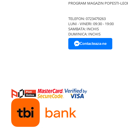
ibil disc
PROGRAM MAGAZIN POPESTI-LEO
TELEFON: 0723479263
LUNI - VINERI: 09:30 - 19:00
SAMBATA: INCHIS
DUMINICA: INCHIS
e companionul ideal pentru
urban, fara griji legate de
Contacteaza-ne
u un stil de viata activ si