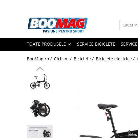
Toate Produsele
Biciclete
TOATE PRODUSELE
SERVICE BICICLETE
SERVICE
Biciclete copii
Biciclete barbati
BooMag.ro /
Ciclism /
Biciclete /
Biciclete electrice /
Biciclete dama
Biciclete mountain bike (MTB)
Biciclete electrice
Biciclete de oras
Biciclete pliabile
Biciclete de trekking
Biciclete Cursiere, Cyclocross
si Gravel