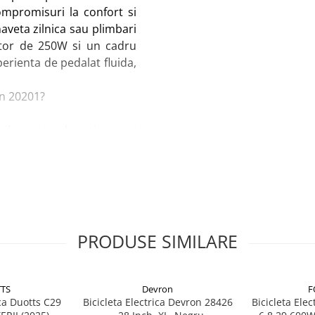
ompromisuri la confort si
aveta zilnica sau plimbari
otor de 250W si un cadru
erienta de pedalat fluida,
on 20201?
bil permite depozitarea si
m, motorul amplasat pe
ic urban.
si 7.8Ah, ofera autonomie
rtea stanga, pentru acces
PRODUSE SIMILARE
omponentele ergonomice
TS
Devron
F
ica Duotts C29
Bicicleta Electrica Devron 28426
Bicicleta Ele