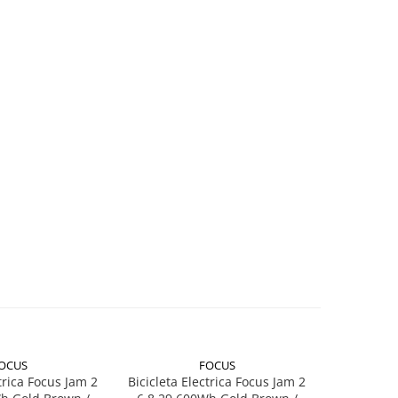
OCUS
FOCUS
ctrica Focus Jam 2
Bicicleta Electrica Focus Jam 2
Bicicleta 