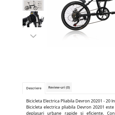
Accesorii biciclete
Scaun bicicleta copii
Chei si scule bicicleta
Portbagaj bicicleta
Antifurt bicicleta
Cosuri bicicleta
Pompa bicicleta
Produse intretinere bicicleta
Accesorii biciclete copii
Claxon bicicleta
Bidoane si suporti bicicleta
Review-uri
(0)
Descriere
Suport telefon bicicleta
Bicicleta Electrica Pliabila Devron 20201 - 20 I
Oglinzi bicicleta
Bicicleta electrica pliabila Devron 20201 est
Cricuri bicicleta
deplasari urbane rapide si eficiente. Co