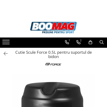
Toate Produsele
Biciclete
Biciclete copii
1
2
Biciclete barbati
Biciclete dama
Cutie Scule Force 0.5L pentru suportul de
bidon
Biciclete mountain bike (MTB)
Biciclete electrice
Biciclete de oras
Biciclete pliabile
Biciclete de trekking
Biciclete Cursiere, Cyclocross
si Gravel