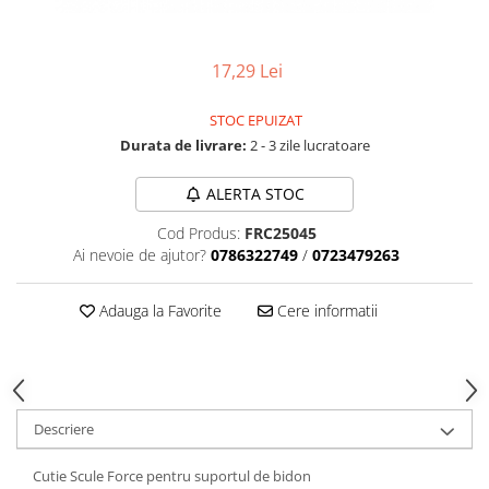
Aparatori noroi bicicleta
Suport bicicleta
17,29 Lei
Lumini bicicleta
Computer bicicleta
STOC EPUIZAT
Durata de livrare:
2 - 3 zile lucratoare
Piese biciclete
Anvelopa bicicleta
ALERTA STOC
Camera bicicleta
Cod Produs:
FRC25045
Ai nevoie de ajutor?
0786322749
/
0723479263
Pinioane
Lant bicicleta
Adauga la Favorite
Cere informatii
Urechi cadru bicicleta
Mansoane si ghidolina
Ghidoane bicicleta
Pipe ghidon
Descriere
Pedale bicicleta
Cutie Scule Force pentru suportul de bidon