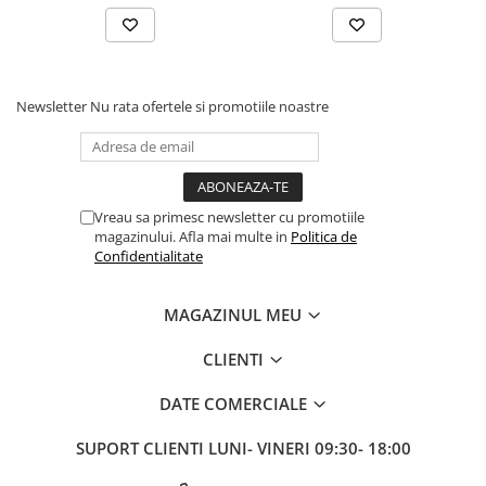
Fond de janta
Sei si tija sa bicicleta
Tija sa bicicleta
Newsletter
Nu rata ofertele si promotiile noastre
Sei
Coliere si cleme sa
Huse sa
Angrenaje bicicleta
Vreau sa primesc newsletter cu promotiile
Foi angrenaj
magazinului. Afla mai multe in
Politica de
Confidentialitate
Angrenaj pedalier
Butuci pedalieri
MAGAZINUL MEU
Brat pedalier
Schimbator de viteze bicicleta
CLIENTI
Schimbatoare fata
DATE COMERCIALE
Schimbatoare spate
Manete schimbator si frana
SUPORT CLIENTI
LUNI- VINERI 09:30- 18:00
Manete frana bicicleta