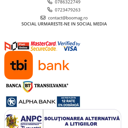
0786322749
Manete schimbator bicicleta
0723479263
Manete mixte frana - schimbator
contact@boomag.ro
Rulmenti si coronite
SOCIAL
URMARESTE-NE IN SOCIAL MEDIA
Echipament ciclism
Ochelari
Casca bicicleta
Protectii
Sosete
Rucsaci si borsete ciclism
Manusi bicicleta
Pantofi ciclism
Imbracaminte ciclism barbati
Imbracaminte ciclism dama
Imbracaminte ciclism copii