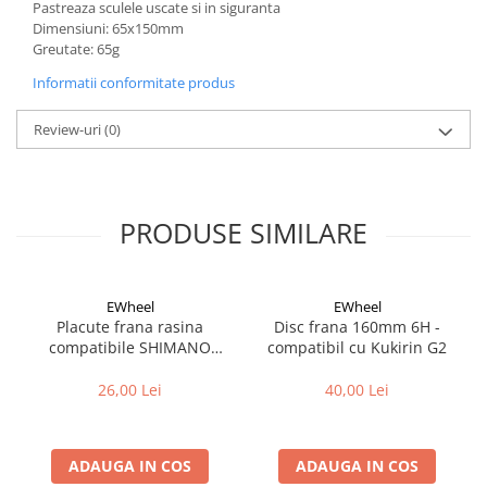
Cuvete bicicleta
Pastreaza sculele uscate si in siguranta
Dimensiuni: 65x150mm
Furci bicicleta
Greutate: 65g
Cabluri si camasi
Informatii conformitate produs
Frana bicicleta
Review-uri
(0)
Placute frana bicicleta
Discuri frana bicicleta
Saboti frana bicicleta
PRODUSE SIMILARE
Adaptoare frana bicicleta
Frane pe disc
Frane pe janta
EWheel
EWheel
Accesorii frane bicicleta
Placute frana rasina
Disc frana 160mm 6H -
Roti bicicleta
compatibile SHIMANO
compatibil cu Kukirin G2
B05S-RX (compatibil Kukirin
Spite
G2/G4 2025)
26,00 Lei
40,00 Lei
Butuci
Accesorii butuci
Roti
ADAUGA IN COS
ADAUGA IN COS
Jante bicicleta