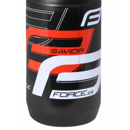
Accesorii biciclete
Scaun bicicleta copii
Chei si scule bicicleta
Portbagaj bicicleta
Antifurt bicicleta
Cosuri bicicleta
Pompa bicicleta
Produse intretinere bicicleta
Accesorii biciclete copii
Claxon bicicleta
Bidoane si suporti bicicleta
Suport telefon bicicleta
Oglinzi bicicleta
Cricuri bicicleta