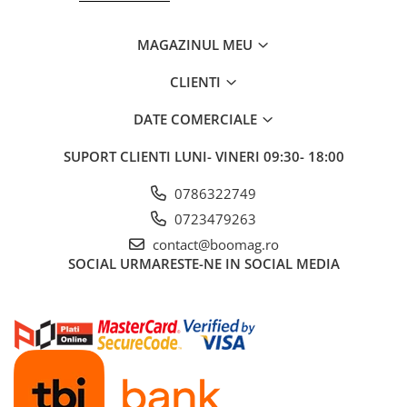
Fond de janta
MAGAZINUL MEU
Sei si tija sa bicicleta
Tija sa bicicleta
CLIENTI
Sei
DATE COMERCIALE
Coliere si cleme sa
Huse sa
SUPORT CLIENTI
LUNI- VINERI 09:30- 18:00
Angrenaje bicicleta
0786322749
Foi angrenaj
0723479263
Angrenaj pedalier
contact@boomag.ro
Butuci pedalieri
SOCIAL
URMARESTE-NE IN SOCIAL MEDIA
Brat pedalier
Schimbator de viteze bicicleta
Schimbatoare fata
Schimbatoare spate
Manete schimbator si frana
Manete frana bicicleta