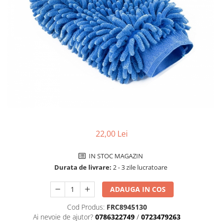
Accesorii biciclete
Scaun bicicleta copii
Chei si scule bicicleta
Portbagaj bicicleta
Antifurt bicicleta
Cosuri bicicleta
Pompa bicicleta
Produse intretinere bicicleta
Accesorii biciclete copii
22,00 Lei
Claxon bicicleta
IN STOC MAGAZIN
Bidoane si suporti bicicleta
Durata de livrare:
2 - 3 zile lucratoare
Suport telefon bicicleta
ADAUGA IN COS
Oglinzi bicicleta
Cod Produs:
FRC8945130
Cricuri bicicleta
Ai nevoie de ajutor?
0786322749
/
0723479263