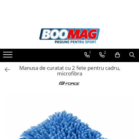
Toate Produsele
Biciclete
Biciclete copii
1
2
Biciclete barbati
Biciclete dama
Manusa de curatat cu 2 fete pentru cadru,
microfibra
Biciclete mountain bike (MTB)
Biciclete electrice
Biciclete de oras
Biciclete pliabile
Biciclete de trekking
Biciclete Cursiere, Cyclocross
si Gravel