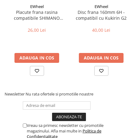
Cuvete bicicleta
EWheel
EWheel
Furci bicicleta
Placute frana rasina
Disc frana 160mm 6H -
compatibile SHIMANO
compatibil cu Kukirin G2
Cabluri si camasi
B05S-RX (compatibil Kukirin
G2/G4 2025)
26,00 Lei
40,00 Lei
Frana bicicleta
Placute frana bicicleta
Discuri frana bicicleta
Saboti frana bicicleta
ADAUGA IN COS
ADAUGA IN COS
Adaptoare frana bicicleta
Frane pe disc
Frane pe janta
Accesorii frane bicicleta
Newsletter
Nu rata ofertele si promotiile noastre
Roti bicicleta
Spite
Butuci
Accesorii butuci
Vreau sa primesc newsletter cu promotiile
Roti
magazinului. Afla mai multe in
Politica de
Confidentialitate
Jante bicicleta