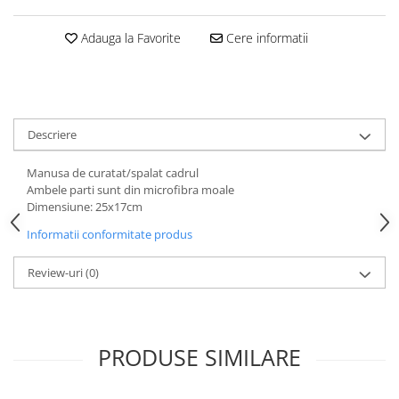
Aparatori noroi bicicleta
Suport bicicleta
Adauga la Favorite
Cere informatii
Lumini bicicleta
Computer bicicleta
Piese biciclete
Descriere
Anvelopa bicicleta
Manusa de curatat/spalat cadrul
Camera bicicleta
Ambele parti sunt din microfibra moale
Dimensiune: 25x17cm
Pinioane
Informatii conformitate produs
Lant bicicleta
Urechi cadru bicicleta
Review-uri
(0)
Mansoane si ghidolina
Ghidoane bicicleta
Pipe ghidon
PRODUSE SIMILARE
Pedale bicicleta