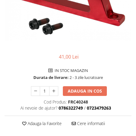
Accesorii biciclete
Scaun bicicleta copii
Chei si scule bicicleta
Portbagaj bicicleta
Antifurt bicicleta
Cosuri bicicleta
41,00 Lei
Pompa bicicleta
IN STOC MAGAZIN
Produse intretinere bicicleta
Durata de livrare:
2 - 3 zile lucratoare
Accesorii biciclete copii
Claxon bicicleta
ADAUGA IN COS
Bidoane si suporti bicicleta
Cod Produs:
FRC40248
Ai nevoie de ajutor?
0786322749
/
0723479263
Suport telefon bicicleta
Oglinzi bicicleta
Adauga la Favorite
Cere informatii
Cricuri bicicleta