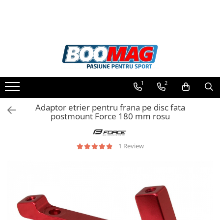
Toate Produsele
Biciclete
Biciclete copii
1
2
Biciclete barbati
Biciclete dama
Adaptor etrier pentru frana pe disc fata
postmount Force 180 mm rosu
Biciclete mountain bike (MTB)
Biciclete electrice
1 Review
Biciclete de oras
Biciclete pliabile
Biciclete de trekking
Biciclete Cursiere, Cyclocross
si Gravel