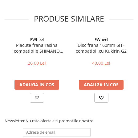
Cuvete bicicleta
Furci bicicleta
PRODUSE SIMILARE
Cabluri si camasi
Frana bicicleta
EWheel
EWheel
Placute frana bicicleta
Placute frana rasina
Disc frana 160mm 6H -
Discuri frana bicicleta
compatibile SHIMANO
compatibil cu Kukirin G2
Saboti frana bicicleta
B05S-RX (compatibil Kukirin
G2/G4 2025)
26,00 Lei
40,00 Lei
Adaptoare frana bicicleta
Frane pe disc
Frane pe janta
ADAUGA IN COS
ADAUGA IN COS
Accesorii frane bicicleta
Roti bicicleta
Spite
Butuci
Newsletter
Nu rata ofertele si promotiile noastre
Accesorii butuci
Roti
Jante bicicleta