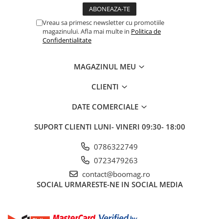
Fond de janta
Vreau sa primesc newsletter cu promotiile
Sei si tija sa bicicleta
magazinului. Afla mai multe in
Politica de
Confidentialitate
Tija sa bicicleta
Sei
Coliere si cleme sa
MAGAZINUL MEU
Huse sa
CLIENTI
Angrenaje bicicleta
DATE COMERCIALE
Foi angrenaj
Angrenaj pedalier
SUPORT CLIENTI
LUNI- VINERI 09:30- 18:00
Butuci pedalieri
Brat pedalier
0786322749
Schimbator de viteze bicicleta
0723479263
Schimbatoare fata
contact@boomag.ro
SOCIAL
URMARESTE-NE IN SOCIAL MEDIA
Schimbatoare spate
Manete schimbator si frana
Manete frana bicicleta