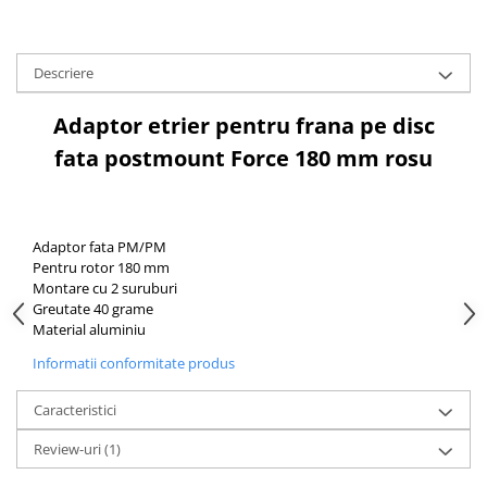
Aparatori noroi bicicleta
Suport bicicleta
Descriere
Lumini bicicleta
Computer bicicleta
Adaptor etrier pentru frana pe disc
fata postmount Force 180 mm rosu
Piese biciclete
Anvelopa bicicleta
Camera bicicleta
Adaptor fata PM/PM
Pinioane
Pentru rotor 180 mm
Montare cu 2 suruburi
Lant bicicleta
Greutate 40 grame
Urechi cadru bicicleta
Material aluminiu
Mansoane si ghidolina
Informatii conformitate produs
Ghidoane bicicleta
Caracteristici
Pipe ghidon
Review-uri
(1)
Pedale bicicleta