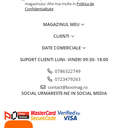
magazinului. Afla mai multe in
Politica de
Fond de janta
Confidentialitate
Sei si tija sa bicicleta
Tija sa bicicleta
MAGAZINUL MEU
Sei
CLIENTI
Coliere si cleme sa
Huse sa
DATE COMERCIALE
Angrenaje bicicleta
SUPORT CLIENTI
LUNI- VINERI 09:30- 18:00
Foi angrenaj
Angrenaj pedalier
0786322749
Butuci pedalieri
0723479263
Brat pedalier
contact@boomag.ro
Schimbator de viteze bicicleta
SOCIAL
URMARESTE-NE IN SOCIAL MEDIA
Schimbatoare fata
Schimbatoare spate
Manete schimbator si frana
Manete frana bicicleta