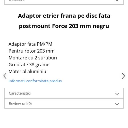
Aparatori noroi bicicleta
Suport bicicleta
Adaptor etrier frana pe disc fata
Lumini bicicleta
postmount Force 203 mm negru
Computer bicicleta
Piese biciclete
Adaptor fata PM/PM
Anvelopa bicicleta
Pentru rotor 203 mm
Montare cu 2 suruburi
Camera bicicleta
Greutate 38 grame
Pinioane
Material aluminiu
Lant bicicleta
Informatii conformitate produs
Urechi cadru bicicleta
Caracteristici
Mansoane si ghidolina
Ghidoane bicicleta
Review-uri
(0)
Pipe ghidon
Pedale bicicleta