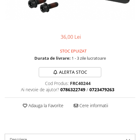
Accesorii biciclete
Scaun bicicleta copii
Chei si scule bicicleta
Portbagaj bicicleta
36,00 Lei
Antifurt bicicleta
STOC EPUIZAT
Cosuri bicicleta
Durata de livrare:
1 - 3 zile lucratoare
Pompa bicicleta
ALERTA STOC
Produse intretinere bicicleta
Cod Produs:
FRC40244
Accesorii biciclete copii
Ai nevoie de ajutor?
0786322749
/
0723479263
Claxon bicicleta
Bidoane si suporti bicicleta
Adauga la Favorite
Cere informatii
Suport telefon bicicleta
Oglinzi bicicleta
Cricuri bicicleta
Descriere