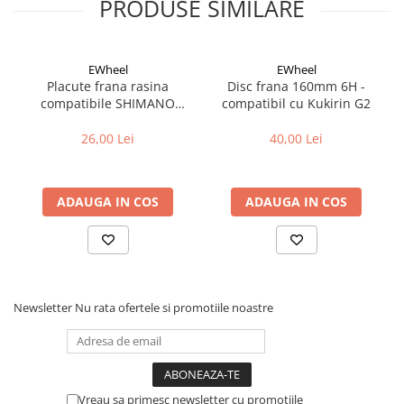
PRODUSE SIMILARE
Cuvete bicicleta
Furci bicicleta
Cabluri si camasi
EWheel
EWheel
Placute frana rasina
Disc frana 160mm 6H -
Frana bicicleta
compatibile SHIMANO
compatibil cu Kukirin G2
Placute frana bicicleta
B05S-RX (compatibil Kukirin
G2/G4 2025)
26,00 Lei
40,00 Lei
Discuri frana bicicleta
Saboti frana bicicleta
Adaptoare frana bicicleta
ADAUGA IN COS
ADAUGA IN COS
Frane pe disc
Frane pe janta
Accesorii frane bicicleta
Roti bicicleta
Newsletter
Nu rata ofertele si promotiile noastre
Spite
Butuci
Accesorii butuci
Roti
Vreau sa primesc newsletter cu promotiile
Jante bicicleta