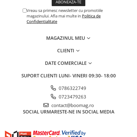
Fond de janta
Vreau sa primesc newsletter cu promotiile
Sei si tija sa bicicleta
magazinului. Afla mai multe in
Politica de
Confidentialitate
Tija sa bicicleta
Sei
MAGAZINUL MEU
Coliere si cleme sa
Huse sa
CLIENTI
Angrenaje bicicleta
DATE COMERCIALE
Foi angrenaj
Angrenaj pedalier
SUPORT CLIENTI
LUNI- VINERI 09:30- 18:00
Butuci pedalieri
0786322749
Brat pedalier
0723479263
Schimbator de viteze bicicleta
contact@boomag.ro
Schimbatoare fata
SOCIAL
URMARESTE-NE IN SOCIAL MEDIA
Schimbatoare spate
Manete schimbator si frana
Manete frana bicicleta