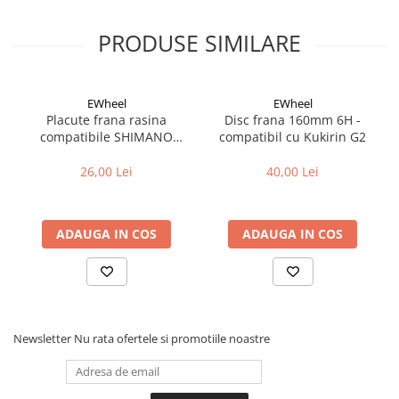
Cuvete bicicleta
Furci bicicleta
PRODUSE SIMILARE
Cabluri si camasi
Frana bicicleta
EWheel
EWheel
Placute frana bicicleta
Placute frana rasina
Disc frana 160mm 6H -
compatibile SHIMANO
compatibil cu Kukirin G2
Discuri frana bicicleta
B05S-RX (compatibil Kukirin
Saboti frana bicicleta
G2/G4 2025)
26,00 Lei
40,00 Lei
Adaptoare frana bicicleta
Frane pe disc
Frane pe janta
ADAUGA IN COS
ADAUGA IN COS
Accesorii frane bicicleta
Roti bicicleta
Spite
Butuci
Newsletter
Nu rata ofertele si promotiile noastre
Accesorii butuci
Roti
Jante bicicleta