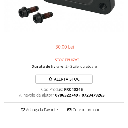
Accesorii biciclete
Scaun bicicleta copii
Chei si scule bicicleta
Portbagaj bicicleta
Antifurt bicicleta
30,00 Lei
Cosuri bicicleta
Pompa bicicleta
STOC EPUIZAT
Durata de livrare:
2 - 3 zile lucratoare
Produse intretinere bicicleta
Accesorii biciclete copii
ALERTA STOC
Claxon bicicleta
Cod Produs:
FRC40245
Bidoane si suporti bicicleta
Ai nevoie de ajutor?
0786322749
/
0723479263
Suport telefon bicicleta
Adauga la Favorite
Cere informatii
Oglinzi bicicleta
Cricuri bicicleta