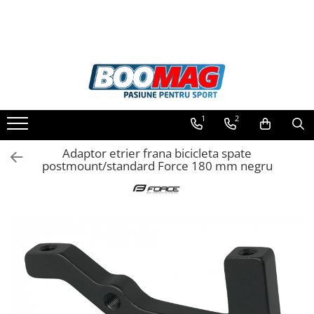
Toate Produsele
Biciclete
Biciclete copii
1
2
Biciclete barbati
Biciclete dama
Adaptor etrier frana bicicleta spate
postmount/standard Force 180 mm negru
Biciclete mountain bike (MTB)
Biciclete electrice
Biciclete de oras
Biciclete pliabile
Biciclete de trekking
Biciclete Cursiere, Cyclocross
si Gravel