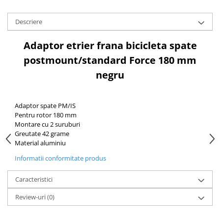
Aparatori noroi bicicleta
Suport bicicleta
Descriere
Lumini bicicleta
Adaptor etrier frana bicicleta spate
Computer bicicleta
postmount/standard Force 180 mm
negru
Piese biciclete
Anvelopa bicicleta
Camera bicicleta
Adaptor spate PM/IS
Pentru rotor 180 mm
Pinioane
Montare cu 2 suruburi
Lant bicicleta
Greutate 42 grame
Material aluminiu
Urechi cadru bicicleta
Informatii conformitate produs
Mansoane si ghidolina
Ghidoane bicicleta
Caracteristici
Pipe ghidon
Review-uri
(0)
Pedale bicicleta