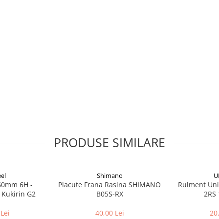
PRODUSE SIMILARE
el
Shimano
U
160mm 6H -
Placute Frana Rasina SHIMANO
Rulment Uni
 Kukirin G2
B05S-RX
2RS 
Lei
40,00 Lei
20