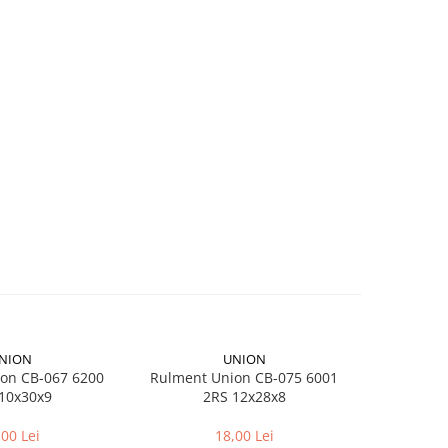
NION
UNION
on CB-067 6200
Rulment Union CB-075 6001
Camera bici
10x30x9
2RS 12x28x8
pentr
,00 Lei
18,00 Lei