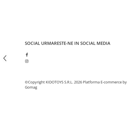
Fond de janta
Sei si tija sa bicicleta
Tija sa bicicleta
Sei
Coliere si cleme sa
SOCIAL
URMARESTE-NE IN SOCIAL MEDIA
Huse sa
Angrenaje bicicleta
Foi angrenaj
Angrenaj pedalier
Butuci pedalieri
©Copyright KIDOTOYS S.R.L. 2026
Platforma E-commerce by
Brat pedalier
Gomag
Schimbator de viteze bicicleta
Schimbatoare fata
Schimbatoare spate
Manete schimbator si frana
Manete frana bicicleta