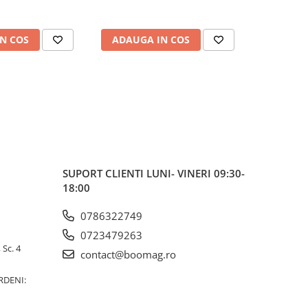
N COS
ADAUGA IN COS
ADAUG
SUPORT CLIENTI
LUNI- VINERI 09:30-
18:00
0786322749
0723479263
 Sc. 4
contact@boomag.ro
RDENI: