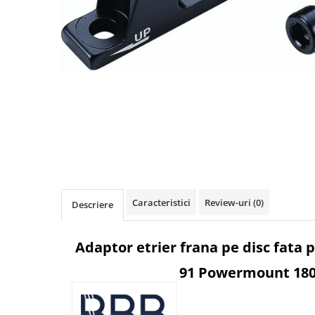
Accesorii biciclete
Scaun bicicleta copii
Chei si scule bicicleta
Portbagaj bicicleta
Antifurt bicicleta
Cosuri bicicleta
Pompa bicicleta
Produse intretinere bicicleta
Accesorii biciclete copii
Caracteristici
Review-uri
(0)
Descriere
Claxon bicicleta
Bidoane si suporti bicicleta
Adaptor etrier frana pe disc fata
Suport telefon bicicleta
91 Powermount 1
Oglinzi bicicleta
Cricuri bicicleta