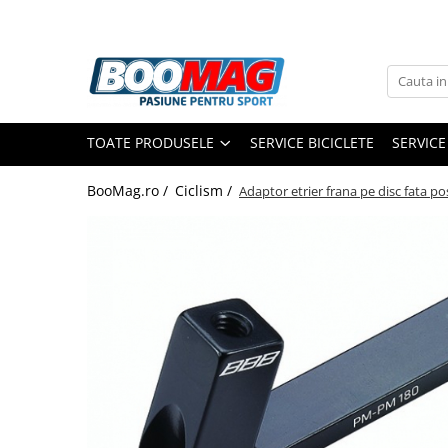
Toate Produsele
Biciclete
TOATE PRODUSELE
SERVICE BICICLETE
SERVICE
Biciclete copii
Biciclete barbati
BooMag.ro /
Ciclism /
Adaptor etrier frana pe disc fat
Biciclete dama
Biciclete mountain bike (MTB)
Biciclete electrice
Biciclete de oras
Biciclete pliabile
Biciclete de trekking
Biciclete Cursiere, Cyclocross
si Gravel