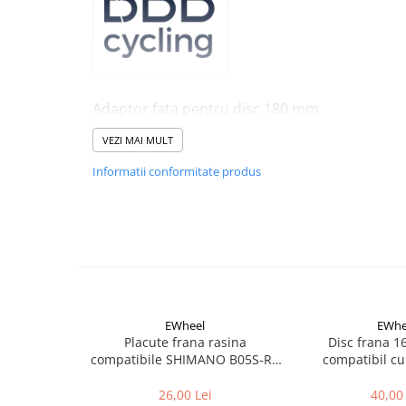
Aparatori noroi bicicleta
Suport bicicleta
Lumini bicicleta
Computer bicicleta
Adaptor fata pentru disc 180 mm
De la PM 160 mm la PM 180 mm
Piese biciclete
VEZI MAI MULT
2 suruburi incluse
Anvelopa bicicleta
Informatii conformitate produs
Camera bicicleta
Pinioane
Lant bicicleta
Urechi cadru bicicleta
Mansoane si ghidolina
EWheel
EWhe
Ghidoane bicicleta
Placute frana rasina
Disc frana 
Pipe ghidon
compatibile SHIMANO B05S-RX
compatibil cu
(compatibil Kukirin G2/G4 2025)
Pedale bicicleta
26,00 Lei
40,00 