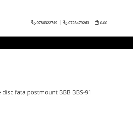
0786322749
0723479263
0,00
pe disc fata postmount BBB BBS-91