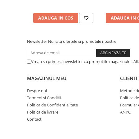
Cuvete bicicleta
Furci bicicleta
ADAUGA IN COS
ADAUGA IN 
Cabluri si camasi
Frana bicicleta
Placute frana bicicleta
Newsletter
Nu rata ofertele si promotiile noastre
Discuri frana bicicleta
Saboti frana bicicleta
Vreau sa primesc newsletter cu promotiile magazinului. Af
Adaptoare frana bicicleta
Frane pe disc
MAGAZINUL MEU
CLIENTI
Frane pe janta
Accesorii frane bicicleta
Despre noi
Metode de
Roti bicicleta
Termeni si Conditii
Politica d
Politica de Confidentialitate
Formular 
Spite
Politica de livrare
ANPC
Butuci
Contact
Accesorii butuci
Roti
Jante bicicleta