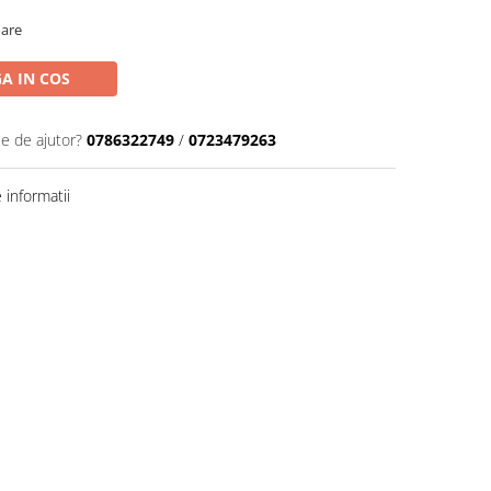
oare
A IN COS
ie de ajutor?
0786322749
/
0723479263
informatii