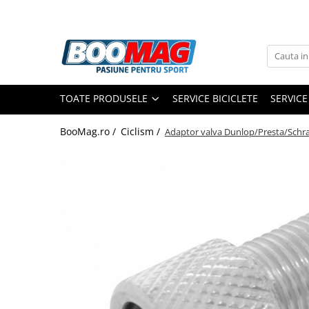
Toate Produsele
Biciclete
TOATE PRODUSELE
SERVICE BICICLETE
SERVICE
Biciclete copii
Biciclete barbati
BooMag.ro /
Ciclism /
Adaptor valva Dunlop/Presta/Schr
Biciclete dama
Biciclete mountain bike (MTB)
Biciclete electrice
Biciclete de oras
Biciclete pliabile
Biciclete de trekking
Biciclete Cursiere, Cyclocross
si Gravel