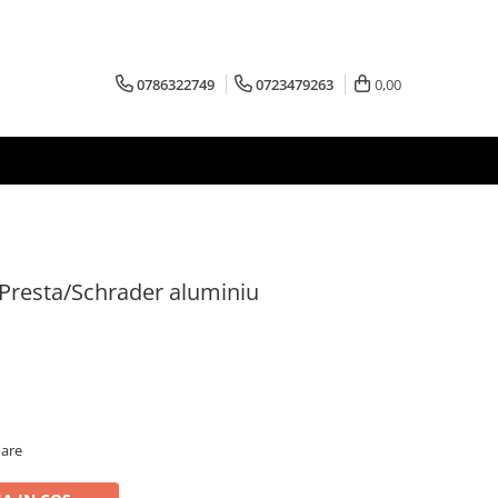
0786322749
0723479263
0,00
Presta/Schrader aluminiu
oare