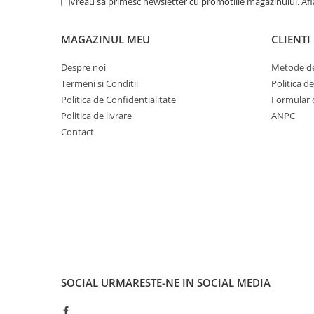
Vreau sa primesc newsletter cu promotiile magazinului. Af
Cuvete bicicleta
Furci bicicleta
MAGAZINUL MEU
CLIENTI
Cabluri si camasi
Despre noi
Metode de
Frana bicicleta
Termeni si Conditii
Politica d
Placute frana bicicleta
Politica de Confidentialitate
Formular 
Discuri frana bicicleta
Politica de livrare
ANPC
Saboti frana bicicleta
Contact
Adaptoare frana bicicleta
Frane pe disc
Frane pe janta
Accesorii frane bicicleta
Roti bicicleta
Spite
Butuci
Accesorii butuci
SOCIAL
URMARESTE-NE IN SOCIAL MEDIA
Roti
Jante bicicleta