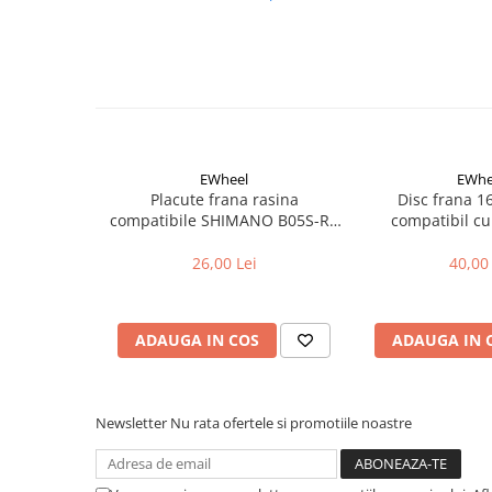
Aparatori noroi bicicleta
Suport bicicleta
Lumini bicicleta
Computer bicicleta
Piese biciclete
EWheel
EWhe
Anvelopa bicicleta
Placute frana rasina
Disc frana 
compatibile SHIMANO B05S-RX
compatibil cu
Camera bicicleta
(compatibil Kukirin G2/G4 2025)
Pinioane
26,00 Lei
40,00 
Lant bicicleta
Urechi cadru bicicleta
ADAUGA IN COS
ADAUGA IN 
Mansoane si ghidolina
Ghidoane bicicleta
Newsletter
Nu rata ofertele si promotiile noastre
Pipe ghidon
Pedale bicicleta