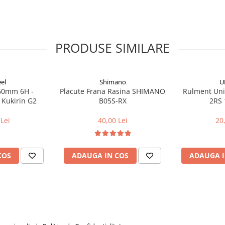
PRODUSE SIMILARE
el
Shimano
U
160mm 6H -
Placute Frana Rasina SHIMANO
Rulment Uni
 Kukirin G2
B05S-RX
2RS 
Lei
40,00 Lei
20
COS
ADAUGA IN COS
ADAUGA I