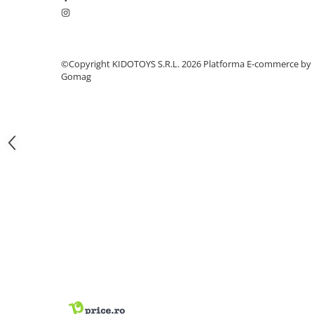
Fond de janta
Sei si tija sa bicicleta
Tija sa bicicleta
©Copyright KIDOTOYS S.R.L. 2026
Platforma E-commerce by
Sei
Gomag
Coliere si cleme sa
Huse sa
Angrenaje bicicleta
Foi angrenaj
Angrenaj pedalier
Butuci pedalieri
Brat pedalier
Schimbator de viteze bicicleta
Schimbatoare fata
Schimbatoare spate
Manete schimbator si frana
Manete frana bicicleta