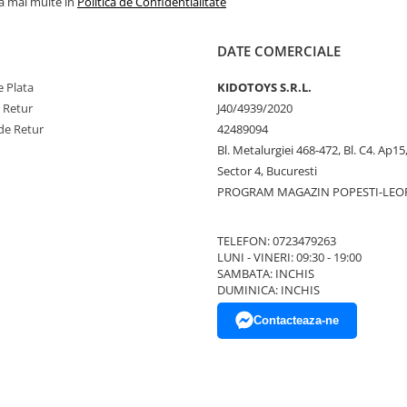
la mai multe in
Politica de Confidentialitate
DATE COMERCIALE
 Plata
KIDOTOYS S.R.L.
e Retur
J40/4939/2020
de Retur
42489094
Bl. Metalurgiei 468-472, Bl. C4. Ap15,
Sector 4, Bucuresti
PROGRAM MAGAZIN POPESTI-LEO
TELEFON: 0723479263
LUNI - VINERI: 09:30 - 19:00
SAMBATA: INCHIS
DUMINICA: INCHIS
Contacteaza-ne