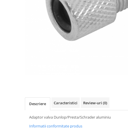
Accesorii biciclete
Scaun bicicleta copii
Chei si scule bicicleta
Portbagaj bicicleta
Antifurt bicicleta
Cosuri bicicleta
Pompa bicicleta
Produse intretinere bicicleta
Accesorii biciclete copii
Claxon bicicleta
Bidoane si suporti bicicleta
Caracteristici
Review-uri
(0)
Suport telefon bicicleta
Descriere
Oglinzi bicicleta
Adaptor valva Dunlop/Presta/Schrader aluminiu
Cricuri bicicleta
Informatii conformitate produs