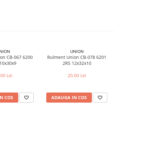
NION
UNION
on CB-067 6200
Rulment Union CB-078 6201
Rulment 
10x30x9
2RS 12x32x10
2
,00 Lei
20,00 Lei
N COS
ADAUGA IN COS
ADAUG