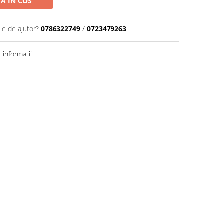
A IN COS
ie de ajutor?
0786322749
/
0723479263
informatii