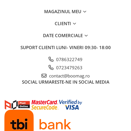
Manete schimbator bicicleta
MAGAZINUL MEU
Manete mixte frana - schimbator
Rulmenti si coronite
CLIENTI
Echipament ciclism
DATE COMERCIALE
Ochelari
SUPORT CLIENTI
LUNI- VINERI 09:30- 18:00
Casca bicicleta
0786322749
Protectii
0723479263
Sosete
contact@boomag.ro
Rucsaci si borsete ciclism
SOCIAL
URMARESTE-NE IN SOCIAL MEDIA
Manusi bicicleta
Pantofi ciclism
Imbracaminte ciclism barbati
Imbracaminte ciclism dama
Imbracaminte ciclism copii