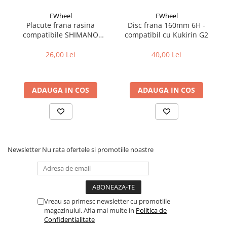
Fond de janta
EWheel
EWheel
Placute frana rasina
Disc frana 160mm 6H -
Sei si tija sa bicicleta
compatibile SHIMANO
compatibil cu Kukirin G2
Tija sa bicicleta
B05S-RX (compatibil Kukirin
G2/G4 2025)
26,00 Lei
40,00 Lei
Sei
Coliere si cleme sa
Huse sa
ADAUGA IN COS
ADAUGA IN COS
Angrenaje bicicleta
Foi angrenaj
Angrenaj pedalier
Butuci pedalieri
Brat pedalier
Newsletter
Nu rata ofertele si promotiile noastre
Schimbator de viteze bicicleta
Schimbatoare fata
Schimbatoare spate
Vreau sa primesc newsletter cu promotiile
Manete schimbator si frana
magazinului. Afla mai multe in
Politica de
Confidentialitate
Manete frana bicicleta