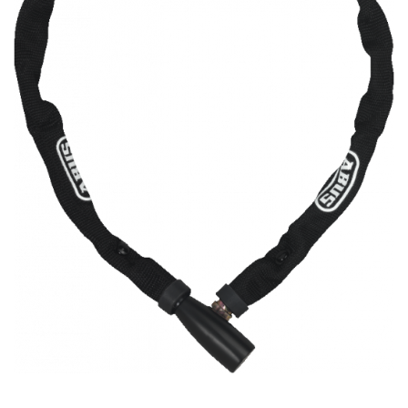
Accesorii biciclete
Scaun bicicleta copii
Chei si scule bicicleta
Portbagaj bicicleta
Antifurt bicicleta
Cosuri bicicleta
Pompa bicicleta
Produse intretinere bicicleta
Accesorii biciclete copii
Claxon bicicleta
Bidoane si suporti bicicleta
Suport telefon bicicleta
Oglinzi bicicleta
Cricuri bicicleta