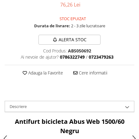
Aparatori noroi bicicleta
76,26 Lei
Suport bicicleta
STOC EPUIZAT
Lumini bicicleta
Durata de livrare:
2 - 3 zile lucratoare
Computer bicicleta
ALERTA STOC
Piese biciclete
Cod Produs:
ABS050692
Anvelopa bicicleta
Ai nevoie de ajutor?
0786322749
/
0723479263
Camera bicicleta
Adauga la Favorite
Cere informatii
Pinioane
Lant bicicleta
Urechi cadru bicicleta
Mansoane si ghidolina
Descriere
Ghidoane bicicleta
Antifurt bicicleta Abus Web 1500/60
Pipe ghidon
Negru
Pedale bicicleta