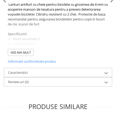
Cuvete bicicleta
Lanturi antifurt cu cheie pentru biciclete cu grosimea de 4 mm cu
acoperire manson de tesatura pentru a preveni deteriorarea
Furci bicicleta
vopselei bicicletei. Cilindru rezistent cu 2 chei. Protectie de baza,
Cabluri si camasi
recomandat pentru asigurarea bicicletelor pentru copii in locuri
de risc scazut de furt.
Frana bicicleta
Placute frana bicicleta
Specificatii:
Nivel securitate 3
Discuri frana bicicleta
Lungime: 60cm
Saboti frana bicicleta
Diametru: 4mm
VEZI MAI MULT
Greutate 230 grame
Adaptoare frana bicicleta
Inchidere: cu cheie
Frane pe disc
Informatii conformitate produs
Culoare: Negru
Frane pe janta
Caracteristici
Accesorii frane bicicleta
Roti bicicleta
Review-uri
(0)
Spite
Butuci
Accesorii butuci
PRODUSE SIMILARE
Roti
Jante bicicleta