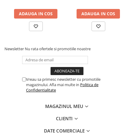
Fond de janta
ADAUGA IN COS
ADAUGA IN COS
Sei si tija sa bicicleta
Tija sa bicicleta
Sei
Coliere si cleme sa
Huse sa
Newsletter
Nu rata ofertele si promotiile noastre
Angrenaje bicicleta
Foi angrenaj
Angrenaj pedalier
Vreau sa primesc newsletter cu promotiile
Butuci pedalieri
magazinului. Afla mai multe in
Politica de
Brat pedalier
Confidentialitate
Schimbator de viteze bicicleta
Schimbatoare fata
MAGAZINUL MEU
Schimbatoare spate
CLIENTI
Manete schimbator si frana
Manete frana bicicleta
DATE COMERCIALE