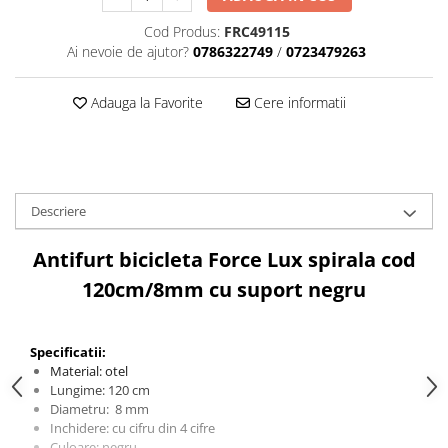
Aparatori noroi bicicleta
Cod Produs:
FRC49115
Suport bicicleta
Ai nevoie de ajutor?
0786322749
/
0723479263
Lumini bicicleta
Computer bicicleta
Adauga la Favorite
Cere informatii
Piese biciclete
Anvelopa bicicleta
Camera bicicleta
Descriere
Pinioane
Antifurt bicicleta Force Lux spirala cod
Lant bicicleta
120cm/8mm cu suport negru
Urechi cadru bicicleta
Mansoane si ghidolina
Specificatii:
Ghidoane bicicleta
Material: otel
Lungime: 120 cm
Pipe ghidon
Diametru: 8 mm
Pedale bicicleta
Inchidere: cu cifru din 4 cifre
Culoare: negru