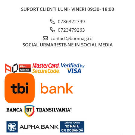
Manete schimbator bicicleta
SUPORT CLIENTI
LUNI- VINERI 09:30- 18:00
Manete mixte frana - schimbator
Rulmenti si coronite
0786322749
0723479263
Echipament ciclism
contact@boomag.ro
Ochelari
SOCIAL
URMARESTE-NE IN SOCIAL MEDIA
Casca bicicleta
Protectii
Sosete
Rucsaci si borsete ciclism
Manusi bicicleta
Pantofi ciclism
Imbracaminte ciclism barbati
Imbracaminte ciclism dama
Imbracaminte ciclism copii