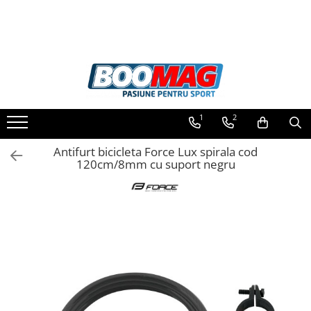
Toate Produsele
Biciclete
Biciclete copii
1
2
Biciclete barbati
Biciclete dama
Antifurt bicicleta Force Lux spirala cod
120cm/8mm cu suport negru
Biciclete mountain bike (MTB)
Biciclete electrice
Biciclete de oras
Biciclete pliabile
Biciclete de trekking
Biciclete Cursiere, Cyclocross
si Gravel