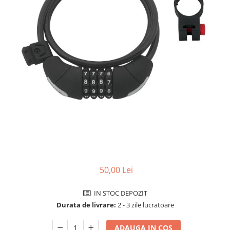
Accesorii biciclete
Scaun bicicleta copii
Chei si scule bicicleta
Portbagaj bicicleta
Antifurt bicicleta
Cosuri bicicleta
Pompa bicicleta
Produse intretinere bicicleta
Accesorii biciclete copii
Claxon bicicleta
50,00 Lei
Bidoane si suporti bicicleta
Suport telefon bicicleta
IN STOC DEPOZIT
Oglinzi bicicleta
Durata de livrare:
2 - 3 zile lucratoare
Cricuri bicicleta
ADAUGA IN COS