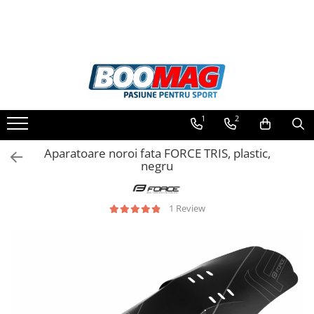
Toate Produsele
Biciclete
Biciclete copii
1
2
Biciclete barbati
Biciclete dama
Aparatoare noroi fata FORCE TRIS, plastic,
negru
Biciclete mountain bike (MTB)
Biciclete electrice
1 Review
Biciclete de oras
Biciclete pliabile
Biciclete de trekking
Biciclete Cursiere, Cyclocross
si Gravel