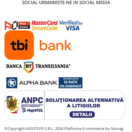
SOCIAL
URMARESTE-NE IN SOCIAL MEDIA
Manete schimbator bicicleta
Manete mixte frana - schimbator
Rulmenti si coronite
Echipament ciclism
Ochelari
Casca bicicleta
Protectii
Sosete
Rucsaci si borsete ciclism
Manusi bicicleta
Pantofi ciclism
Imbracaminte ciclism barbati
Imbracaminte ciclism dama
Imbracaminte ciclism copii
©Copyright KIDOTOYS S.R.L. 2026
Platforma E-commerce by Gomag