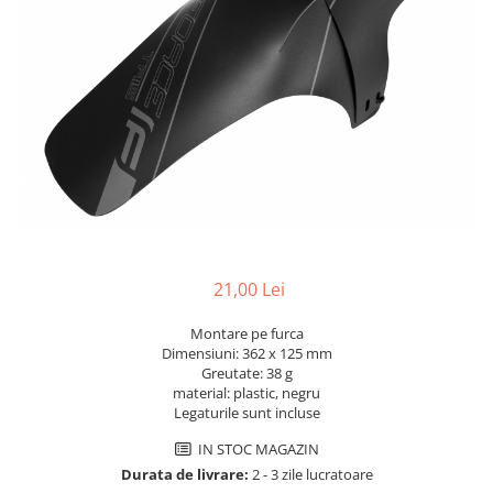
Accesorii biciclete
Scaun bicicleta copii
Chei si scule bicicleta
Portbagaj bicicleta
Antifurt bicicleta
Cosuri bicicleta
Pompa bicicleta
Produse intretinere bicicleta
21,00 Lei
Accesorii biciclete copii
Claxon bicicleta
Montare pe furca
Dimensiuni: 362 x 125 mm
Bidoane si suporti bicicleta
Greutate: 38 g
material: plastic, negru
Suport telefon bicicleta
Legaturile sunt incluse
Oglinzi bicicleta
IN STOC MAGAZIN
Cricuri bicicleta
Durata de livrare:
2 - 3 zile lucratoare