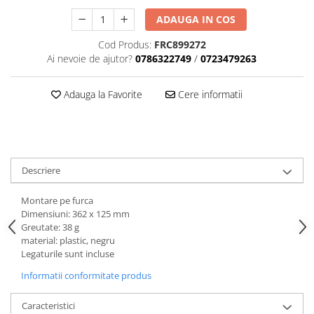
Aparatori noroi bicicleta
ADAUGA IN COS
Suport bicicleta
Cod Produs:
FRC899272
Lumini bicicleta
Ai nevoie de ajutor?
0786322749
/
0723479263
Computer bicicleta
Adauga la Favorite
Cere informatii
Piese biciclete
Anvelopa bicicleta
Camera bicicleta
Pinioane
Descriere
Lant bicicleta
Montare pe furca
Urechi cadru bicicleta
Dimensiuni: 362 x 125 mm
Greutate: 38 g
Mansoane si ghidolina
material: plastic, negru
Ghidoane bicicleta
Legaturile sunt incluse
Pipe ghidon
Informatii conformitate produs
Pedale bicicleta
Caracteristici