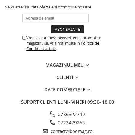
Newsletter
Nu rata ofertele si promotiile noastre
Fond de janta
Sei si tija sa bicicleta
Tija sa bicicleta
Sei
Vreau sa primesc newsletter cu promotiile
Coliere si cleme sa
magazinului. Afla mai multe in
Politica de
Huse sa
Confidentialitate
Angrenaje bicicleta
MAGAZINUL MEU
Foi angrenaj
Angrenaj pedalier
CLIENTI
Butuci pedalieri
Brat pedalier
DATE COMERCIALE
Schimbator de viteze bicicleta
SUPORT CLIENTI
LUNI- VINERI 09:30- 18:00
Schimbatoare fata
Schimbatoare spate
0786322749
Manete schimbator si frana
0723479263
contact@boomag.ro
Manete frana bicicleta