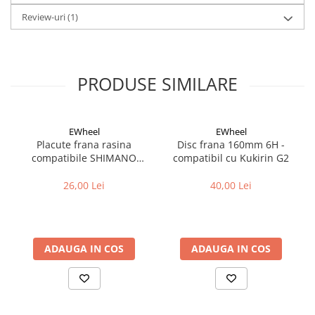
Cuvete bicicleta
Review-uri
(1)
Furci bicicleta
Cabluri si camasi
Frana bicicleta
PRODUSE SIMILARE
Placute frana bicicleta
Discuri frana bicicleta
Saboti frana bicicleta
EWheel
EWheel
Placute frana rasina
Disc frana 160mm 6H -
Adaptoare frana bicicleta
compatibile SHIMANO
compatibil cu Kukirin G2
Frane pe disc
B05S-RX (compatibil Kukirin
Frane pe janta
G2/G4 2025)
26,00 Lei
40,00 Lei
Accesorii frane bicicleta
Roti bicicleta
Spite
ADAUGA IN COS
ADAUGA IN COS
Butuci
Accesorii butuci
Roti
Jante bicicleta