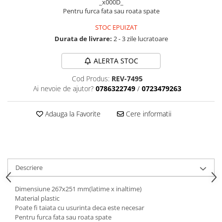
_x000D_
Aparatori noroi bicicleta
Pentru furca fata sau roata spate
Suport bicicleta
STOC EPUIZAT
Lumini bicicleta
Durata de livrare:
2 - 3 zile lucratoare
Computer bicicleta
ALERTA STOC
Piese biciclete
Cod Produs:
REV-7495
Anvelopa bicicleta
Ai nevoie de ajutor?
0786322749
/
0723479263
Camera bicicleta
Adauga la Favorite
Cere informatii
Pinioane
Lant bicicleta
Urechi cadru bicicleta
Mansoane si ghidolina
Descriere
Ghidoane bicicleta
Dimensiune 267x251 mm(latime x inaltime)
Pipe ghidon
Material plastic
Poate fi taiata cu usurinta deca este necesar
Pedale bicicleta
Pentru furca fata sau roata spate