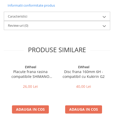
Cuvete bicicleta
Informatii conformitate produs
Furci bicicleta
Caracteristici
Cabluri si camasi
Frana bicicleta
Review-uri
(0)
Placute frana bicicleta
Discuri frana bicicleta
Saboti frana bicicleta
PRODUSE SIMILARE
Adaptoare frana bicicleta
Frane pe disc
Frane pe janta
EWheel
EWheel
Placute frana rasina
Disc frana 160mm 6H -
Accesorii frane bicicleta
compatibile SHIMANO
compatibil cu Kukirin G2
Roti bicicleta
B05S-RX (compatibil Kukirin
G2/G4 2025)
26,00 Lei
40,00 Lei
Spite
Butuci
Accesorii butuci
Roti
ADAUGA IN COS
ADAUGA IN COS
Jante bicicleta