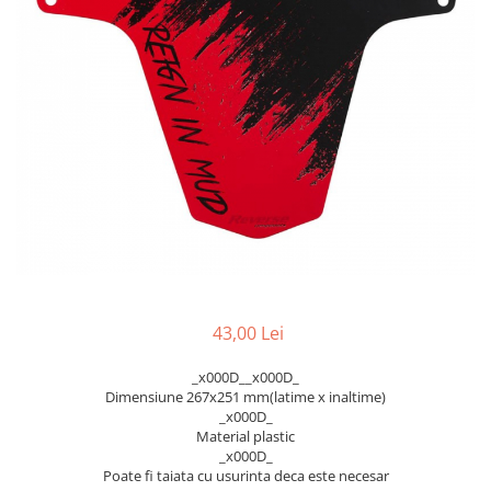
Accesorii biciclete
Scaun bicicleta copii
Chei si scule bicicleta
Portbagaj bicicleta
Antifurt bicicleta
Cosuri bicicleta
Pompa bicicleta
Produse intretinere bicicleta
Accesorii biciclete copii
Claxon bicicleta
43,00 Lei
Bidoane si suporti bicicleta
_x000D__x000D_
Suport telefon bicicleta
Dimensiune 267x251 mm(latime x inaltime)
_x000D_
Oglinzi bicicleta
Material plastic
_x000D_
Cricuri bicicleta
Poate fi taiata cu usurinta deca este necesar