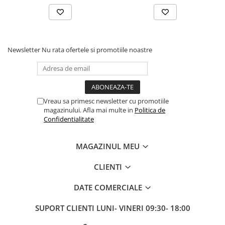
Fond de janta
Sei si tija sa bicicleta
Tija sa bicicleta
Newsletter
Nu rata ofertele si promotiile noastre
Sei
Coliere si cleme sa
Huse sa
Angrenaje bicicleta
Vreau sa primesc newsletter cu promotiile
Foi angrenaj
magazinului. Afla mai multe in
Politica de
Confidentialitate
Angrenaj pedalier
Butuci pedalieri
MAGAZINUL MEU
Brat pedalier
Schimbator de viteze bicicleta
CLIENTI
Schimbatoare fata
DATE COMERCIALE
Schimbatoare spate
Manete schimbator si frana
SUPORT CLIENTI
LUNI- VINERI 09:30- 18:00
Manete frana bicicleta