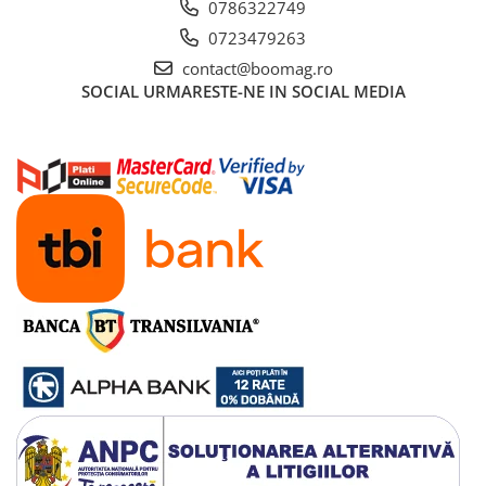
0786322749
Manete schimbator bicicleta
0723479263
Manete mixte frana - schimbator
contact@boomag.ro
Rulmenti si coronite
SOCIAL
URMARESTE-NE IN SOCIAL MEDIA
Echipament ciclism
Ochelari
Casca bicicleta
Protectii
Sosete
Rucsaci si borsete ciclism
Manusi bicicleta
Pantofi ciclism
Imbracaminte ciclism barbati
Imbracaminte ciclism dama
Imbracaminte ciclism copii