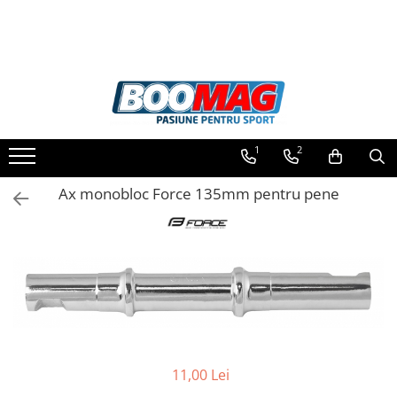
Toate Produsele
Biciclete
Biciclete copii
1
2
Biciclete barbati
Biciclete dama
Ax monobloc Force 135mm pentru pene
Biciclete mountain bike (MTB)
Biciclete electrice
Biciclete de oras
Biciclete pliabile
Biciclete de trekking
Biciclete Cursiere, Cyclocross
11,00 Lei
si Gravel