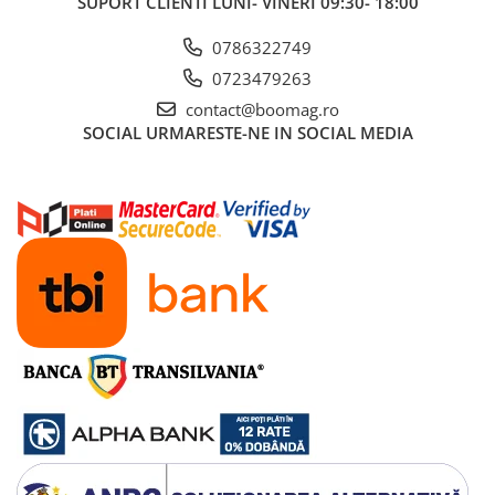
SUPORT CLIENTI
LUNI- VINERI 09:30- 18:00
Manete schimbator bicicleta
Manete mixte frana - schimbator
0786322749
Rulmenti si coronite
0723479263
contact@boomag.ro
Echipament ciclism
SOCIAL
URMARESTE-NE IN SOCIAL MEDIA
Ochelari
Casca bicicleta
Protectii
Sosete
Rucsaci si borsete ciclism
Manusi bicicleta
Pantofi ciclism
Imbracaminte ciclism barbati
Imbracaminte ciclism dama
Imbracaminte ciclism copii