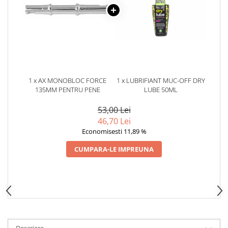
Aparatori noroi bicicleta
Suport bicicleta
Lumini bicicleta
Computer bicicleta
Piese biciclete
1 x AX MONOBLOC FORCE
1 x LUBRIFIANT MUC-OFF DRY
Anvelopa bicicleta
135MM PENTRU PENE
LUBE 50ML
Camera bicicleta
53,00 Lei
46,70 Lei
Pinioane
Economisesti 11,89 %
Lant bicicleta
CUMPARA-LE IMPREUNA
Urechi cadru bicicleta
Mansoane si ghidolina
Ghidoane bicicleta
Pipe ghidon
Pedale bicicleta
Descriere