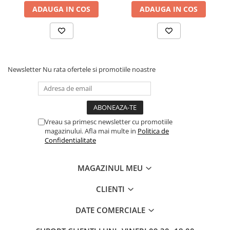
ADAUGA IN COS
ADAUGA IN COS
Fond de janta
Sei si tija sa bicicleta
Tija sa bicicleta
Sei
Coliere si cleme sa
Newsletter
Nu rata ofertele si promotiile noastre
Huse sa
Angrenaje bicicleta
Foi angrenaj
Vreau sa primesc newsletter cu promotiile
Angrenaj pedalier
magazinului. Afla mai multe in
Politica de
Butuci pedalieri
Confidentialitate
Brat pedalier
Schimbator de viteze bicicleta
MAGAZINUL MEU
Schimbatoare fata
CLIENTI
Schimbatoare spate
Manete schimbator si frana
DATE COMERCIALE
Manete frana bicicleta