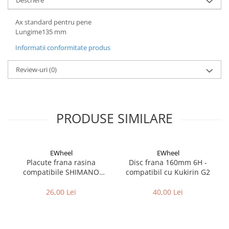
Cuvete bicicleta
Furci bicicleta
Ax standard pentru pene
Lungime135 mm
Cabluri si camasi
Informatii conformitate produs
Frana bicicleta
Placute frana bicicleta
Review-uri
(0)
Discuri frana bicicleta
Saboti frana bicicleta
Adaptoare frana bicicleta
PRODUSE SIMILARE
Frane pe disc
Frane pe janta
Accesorii frane bicicleta
EWheel
EWheel
Roti bicicleta
Placute frana rasina
Disc frana 160mm 6H -
compatibile SHIMANO
compatibil cu Kukirin G2
Spite
B05S-RX (compatibil Kukirin
Butuci
G2/G4 2025)
26,00 Lei
40,00 Lei
Accesorii butuci
Roti
Jante bicicleta