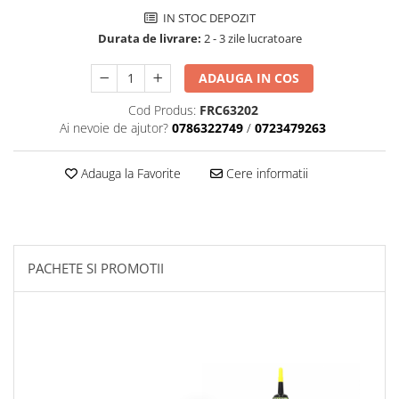
IN STOC DEPOZIT
Accesorii biciclete
Durata de livrare:
2 - 3 zile lucratoare
Scaun bicicleta copii
Chei si scule bicicleta
ADAUGA IN COS
Portbagaj bicicleta
Cod Produs:
FRC63202
Ai nevoie de ajutor?
0786322749
/
0723479263
Antifurt bicicleta
Cosuri bicicleta
Adauga la Favorite
Cere informatii
Pompa bicicleta
Produse intretinere bicicleta
Accesorii biciclete copii
Claxon bicicleta
PACHETE SI PROMOTII
Bidoane si suporti bicicleta
Suport telefon bicicleta
Oglinzi bicicleta
Cricuri bicicleta