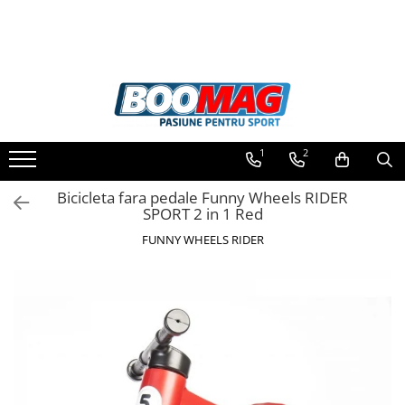
Toate Produsele
Biciclete
Biciclete copii
1
2
Biciclete barbati
Biciclete dama
Bicicleta fara pedale Funny Wheels RIDER
SPORT 2 in 1 Red
Biciclete mountain bike (MTB)
FUNNY WHEELS RIDER
Biciclete electrice
Biciclete de oras
Biciclete pliabile
Biciclete de trekking
Biciclete Cursiere, Cyclocross
si Gravel