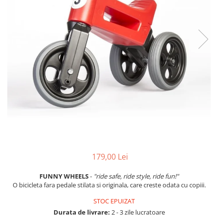
Accesorii biciclete
Scaun bicicleta copii
Chei si scule bicicleta
Portbagaj bicicleta
Antifurt bicicleta
Cosuri bicicleta
Pompa bicicleta
Produse intretinere bicicleta
Accesorii biciclete copii
Claxon bicicleta
179,00 Lei
Bidoane si suporti bicicleta
Suport telefon bicicleta
FUNNY WHEELS
-
"ride safe, ride style, ride fun!"
O bicicleta fara pedale stilata si originala, care creste odata cu copiii.
Oglinzi bicicleta
STOC EPUIZAT
Cricuri bicicleta
Durata de livrare:
2 - 3 zile lucratoare