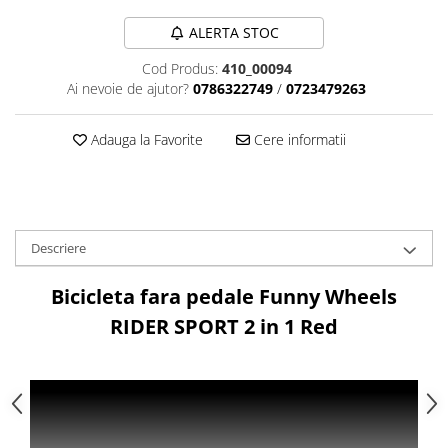
Aparatori noroi bicicleta
ALERTA STOC
Suport bicicleta
Lumini bicicleta
Cod Produs:
410_00094
Ai nevoie de ajutor?
0786322749
/
0723479263
Computer bicicleta
Adauga la Favorite
Cere informatii
Piese biciclete
Anvelopa bicicleta
Camera bicicleta
Pinioane
Descriere
Lant bicicleta
Bicicleta fara pedale Funny Wheels
Urechi cadru bicicleta
RIDER SPORT 2 in 1 Red
Mansoane si ghidolina
Ghidoane bicicleta
Pipe ghidon
Pedale bicicleta