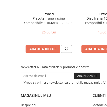
Cuvete bicicleta
Furci bicicleta
EWheel
EWhe
Cabluri si camasi
Placute frana rasina
Disc frana 
compatibile SHIMANO B05S-RX
compatibil cu
Frana bicicleta
(compatibil Kukirin G2/G4 2025)
Placute frana bicicleta
26,00 Lei
40,00 
Discuri frana bicicleta
Saboti frana bicicleta
ADAUGA IN COS
ADAUGA IN 
Adaptoare frana bicicleta
Frane pe disc
Frane pe janta
Newsletter
Nu rata ofertele si promotiile noastre
Accesorii frane bicicleta
Roti bicicleta
Spite
Vreau sa primesc newsletter cu promotiile magazinului. Af
Butuci
Accesorii butuci
MAGAZINUL MEU
CLIENTI
Roti
Despre noi
Metode de
Jante bicicleta