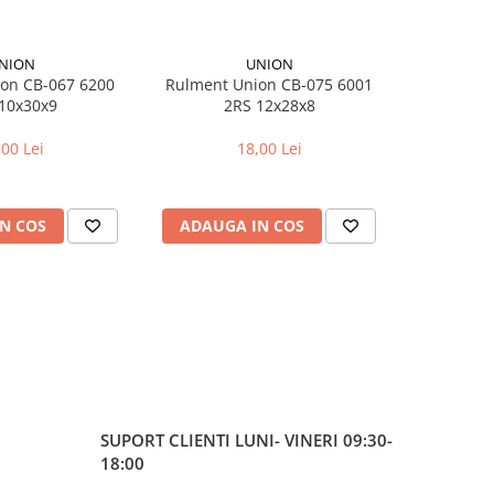
NION
UNION
on CB-067 6200
Rulment Union CB-075 6001
Camera bici
10x30x9
2RS 12x28x8
pentr
,00 Lei
18,00 Lei
N COS
ADAUGA IN COS
ADAUG
SUPORT CLIENTI
LUNI- VINERI 09:30-
18:00