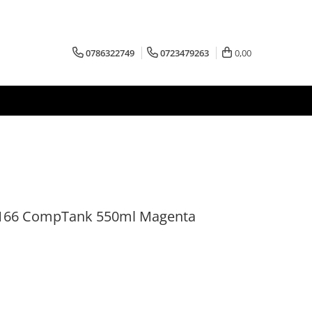
0786322749
0723479263
0,00
166 CompTank 550ml Magenta