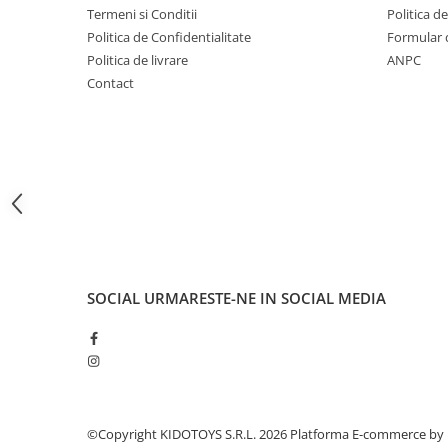
Termeni si Conditii
Politica d
Fond de janta
Politica de Confidentialitate
Formular 
Sei si tija sa bicicleta
Politica de livrare
ANPC
Tija sa bicicleta
Contact
Sei
Coliere si cleme sa
Huse sa
Angrenaje bicicleta
Foi angrenaj
Angrenaj pedalier
Butuci pedalieri
Brat pedalier
SOCIAL
URMARESTE-NE IN SOCIAL MEDIA
Schimbator de viteze bicicleta
Schimbatoare fata
Schimbatoare spate
Manete schimbator si frana
©Copyright KIDOTOYS S.R.L. 2026
Platforma E-commerce by
Manete frana bicicleta