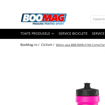
Toate Produsele
Biciclete
TOATE PRODUSELE
SERVICE BICICLETE
SERVICE
Biciclete copii
Biciclete barbati
BooMag.ro /
Ciclism /
Bidon apa BBB BWB-0166 CompTan
Biciclete dama
Biciclete mountain bike (MTB)
Biciclete electrice
Biciclete de oras
Biciclete pliabile
Biciclete de trekking
Biciclete Cursiere, Cyclocross
si Gravel