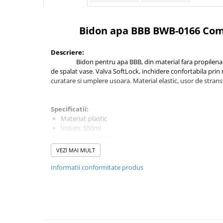
Aparatori noroi bicicleta
Suport bicicleta
Bidon apa BBB BWB-0166 Co
Lumini bicicleta
Computer bicicleta
Descriere:
Bidon pentru apa BBB, din material fara propilena BP
de spalat vase. Valva SoftLock, inchidere confortabila prin
Piese biciclete
curatare si umplere usoara. Material elastic, usor de strans
Anvelopa bicicleta
Camera bicicleta
Specificatii:
Pinioane
Material: plastic
Volum: 550ml
Lant bicicleta
Culoare: magenta
Urechi cadru bicicleta
VEZI MAI MULT
Mansoane si ghidolina
Informatii conformitate produs
Ghidoane bicicleta
Pipe ghidon
Pedale bicicleta