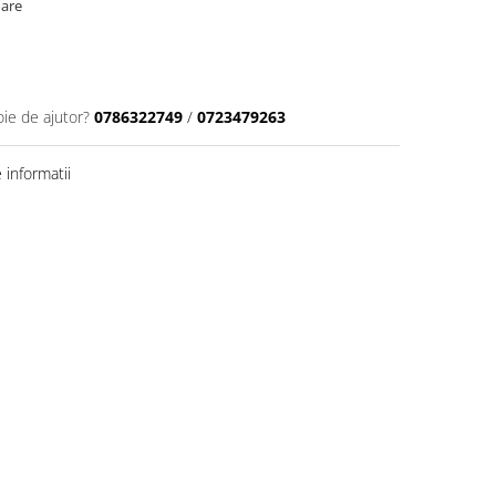
oare
oie de ajutor?
0786322749
/
0723479263
informatii