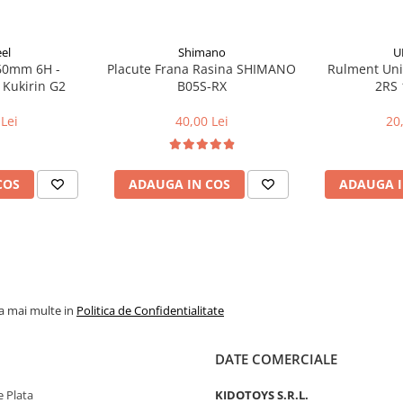
el
Shimano
U
160mm 6H -
Placute Frana Rasina SHIMANO
Rulment Uni
 Kukirin G2
B05S-RX
2RS 
Lei
40,00 Lei
20
COS
ADAUGA IN COS
ADAUGA I
la mai multe in
Politica de Confidentialitate
DATE COMERCIALE
 Plata
KIDOTOYS S.R.L.