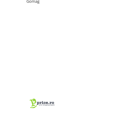
Gomag
Manete schimbator bicicleta
Manete mixte frana - schimbator
Rulmenti si coronite
Echipament ciclism
Ochelari
Casca bicicleta
Protectii
Sosete
Rucsaci si borsete ciclism
Manusi bicicleta
Pantofi ciclism
Imbracaminte ciclism barbati
Imbracaminte ciclism dama
Imbracaminte ciclism copii