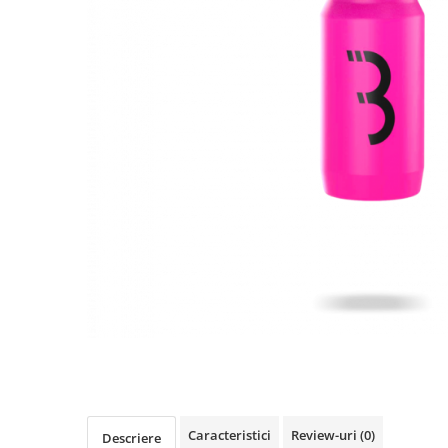
Accesorii biciclete
Scaun bicicleta copii
Chei si scule bicicleta
Portbagaj bicicleta
Antifurt bicicleta
Cosuri bicicleta
Pompa bicicleta
Produse intretinere bicicleta
Accesorii biciclete copii
Claxon bicicleta
Bidoane si suporti bicicleta
Suport telefon bicicleta
Oglinzi bicicleta
Cricuri bicicleta
Caracteristici
Review-uri
(0)
Descriere