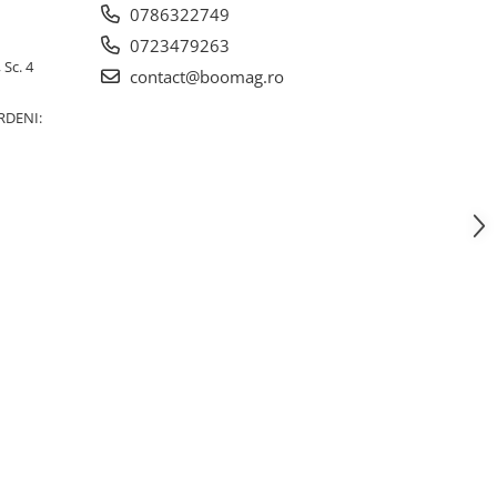
0786322749
0723479263
 Sc. 4
contact@boomag.ro
RDENI: