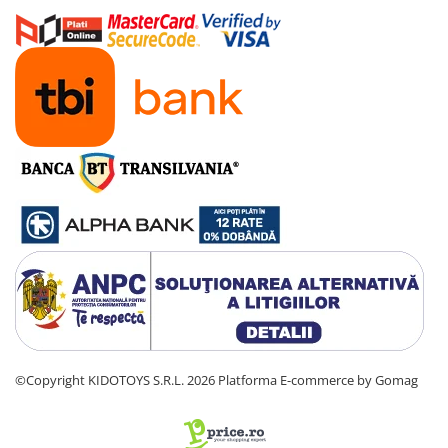
Trotinete electrice
Accesorii trotinete electrice
Scaune
Mansoane
Genti Transport
Sistem antifurt
Suport telefon
Stickere reflectorizate
Casti protectie
Sonerii
Benzi anti-grip
Piese trotinete electrice
©Copyright KIDOTOYS S.R.L. 2026
Platforma E-commerce by Gomag
Cauciucuri si camere
Camere
Cauciucuri