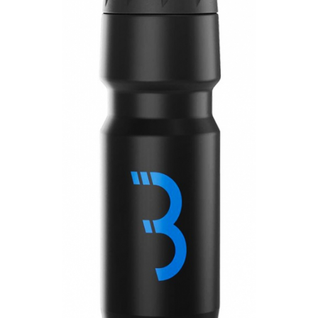
Accesorii biciclete
Scaun bicicleta copii
Chei si scule bicicleta
Portbagaj bicicleta
Antifurt bicicleta
Cosuri bicicleta
Pompa bicicleta
Produse intretinere bicicleta
Accesorii biciclete copii
Claxon bicicleta
Bidoane si suporti bicicleta
Suport telefon bicicleta
Oglinzi bicicleta
Cricuri bicicleta