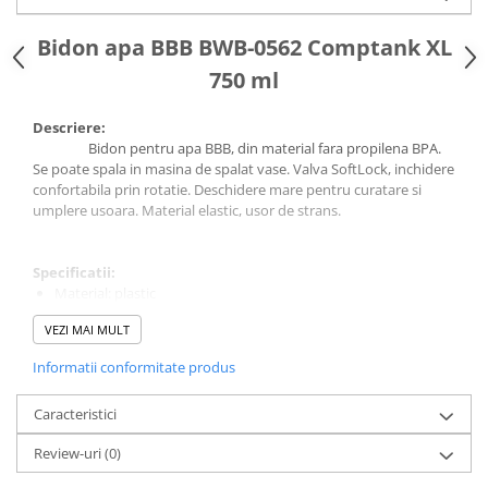
Cuvete bicicleta
Furci bicicleta
Bidon apa BBB BWB-0562 Comptank XL
Cabluri si camasi
750 ml
Frana bicicleta
Descriere:
Placute frana bicicleta
Bidon pentru apa BBB, din material fara propilena BPA.
Se poate spala in masina de spalat vase. Valva SoftLock, inchidere
Discuri frana bicicleta
confortabila prin rotatie. Deschidere mare pentru curatare si
Saboti frana bicicleta
umplere usoara. Material elastic, usor de strans.
Adaptoare frana bicicleta
Frane pe disc
Specificatii:
Frane pe janta
Material: plastic
Accesorii frane bicicleta
Volum: 750ml
VEZI MAI MULT
Culoare: negru/albastru
Roti bicicleta
Informatii conformitate produs
Spite
Butuci
Caracteristici
Accesorii butuci
Review-uri
(0)
Roti
Jante bicicleta