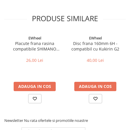
Fond de janta
Sei si tija sa bicicleta
PRODUSE SIMILARE
Tija sa bicicleta
Sei
EWheel
EWheel
Coliere si cleme sa
Placute frana rasina
Disc frana 160mm 6H -
Huse sa
compatibile SHIMANO
compatibil cu Kukirin G2
Angrenaje bicicleta
B05S-RX (compatibil Kukirin
G2/G4 2025)
26,00 Lei
40,00 Lei
Foi angrenaj
Angrenaj pedalier
Butuci pedalieri
Brat pedalier
ADAUGA IN COS
ADAUGA IN COS
Schimbator de viteze bicicleta
Schimbatoare fata
Schimbatoare spate
Manete schimbator si frana
Newsletter
Nu rata ofertele si promotiile noastre
Manete frana bicicleta