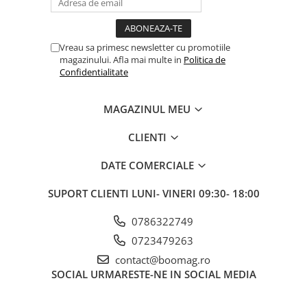
Manete schimbator bicicleta
Manete mixte frana - schimbator
Rulmenti si coronite
Vreau sa primesc newsletter cu promotiile
magazinului. Afla mai multe in
Politica de
Confidentialitate
Echipament ciclism
Ochelari
MAGAZINUL MEU
Casca bicicleta
CLIENTI
Protectii
Sosete
DATE COMERCIALE
Rucsaci si borsete ciclism
SUPORT CLIENTI
LUNI- VINERI 09:30- 18:00
Manusi bicicleta
0786322749
Pantofi ciclism
0723479263
Imbracaminte ciclism barbati
contact@boomag.ro
Imbracaminte ciclism dama
SOCIAL
URMARESTE-NE IN SOCIAL MEDIA
Imbracaminte ciclism copii