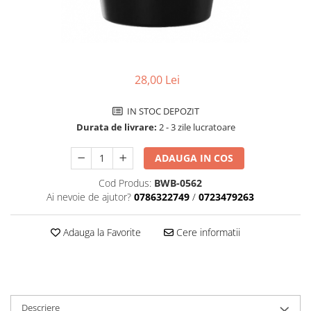
Aparatori noroi bicicleta
Suport bicicleta
Lumini bicicleta
Computer bicicleta
28,00 Lei
Piese biciclete
IN STOC DEPOZIT
Anvelopa bicicleta
Durata de livrare:
2 - 3 zile lucratoare
Camera bicicleta
ADAUGA IN COS
Pinioane
Cod Produs:
BWB-0562
Lant bicicleta
Ai nevoie de ajutor?
0786322749
/
0723479263
Urechi cadru bicicleta
Mansoane si ghidolina
Adauga la Favorite
Cere informatii
Ghidoane bicicleta
Pipe ghidon
Pedale bicicleta
Descriere