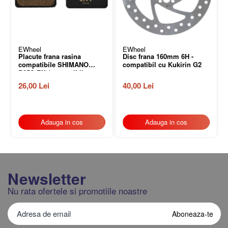
EWheel
EWheel
Placute frana rasina
Disc frana 160mm 6H -
compatibile SHIMANO
compatibil cu Kukirin G2
B05S-RX (compatibil
Kukirin G2/G4 2025)
26,00 Lei
40,00 Lei
Adauga in cos
Adauga in cos
Newsletter
Nu rata ofertele si promotiile noastre