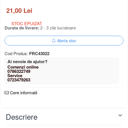
Schimbator de viteze bicicleta
21,00 Lei
Schimbatoare fata
Schimbatoare spate
STOC EPUIZAT
Manete schimbator si frana
Durata de livrare:
2 - 3 zile lucratoare
Manete frana bicicleta
Manete schimbator bicicleta
Alerta stoc
Manete mixte frana - schimbator
Rulmenti si coronite
Cod Produs:
FRC43022
Ai nevoie de ajutor?
0786322749
0723479263
Cere informatii
Descriere