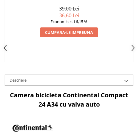
A34 CU VALVA AUTO
NEGRE
Cuvete bicicleta
39,00 Lei
Furci bicicleta
36,60 Lei
Cabluri si camasi
Economisesti 6,15 %
Frana bicicleta
CUMPARA-LE IMPREUNA
Placute frana bicicleta
Discuri frana bicicleta
Saboti frana bicicleta
Adaptoare frana bicicleta
Frane pe disc
Descriere
Frane pe janta
Accesorii frane bicicleta
Camera bicicleta Continental Compact
Roti bicicleta
24 A34 cu valva auto
Spite
Butuci
Accesorii butuci
Roti
Jante bicicleta