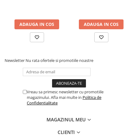
Manete schimbator bicicleta
Manete mixte frana - schimbator
Rulmenti si coronite
ADAUGA IN COS
ADAUGA IN COS
Echipament ciclism
Ochelari
Casca bicicleta
Newsletter
Nu rata ofertele si promotiile noastre
Protectii
Sosete
Rucsaci si borsete ciclism
Manusi bicicleta
Vreau sa primesc newsletter cu promotiile
magazinului. Afla mai multe in
Politica de
Pantofi ciclism
Confidentialitate
Imbracaminte ciclism barbati
MAGAZINUL MEU
Imbracaminte ciclism dama
Imbracaminte ciclism copii
CLIENTI