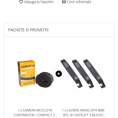
Aparatori noroi bicicleta
Adauga la Favorite
Cere informatii
Suport bicicleta
Lumini bicicleta
Computer bicicleta
PACHETE SI PROMOTII
Piese biciclete
Anvelopa bicicleta
Camera bicicleta
Pinioane
Lant bicicleta
Urechi cadru bicicleta
Mansoane si ghidolina
Ghidoane bicicleta
Pipe ghidon
1 x CAMERA BICICLETA
1 x LEVIERE ANVELOPA BBB
Pedale bicicleta
CONTINENTAL COMPACT 24
BTL-81 EASYLIFT 3 BUCATI