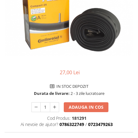
Accesorii biciclete
Scaun bicicleta copii
Chei si scule bicicleta
Portbagaj bicicleta
Antifurt bicicleta
Cosuri bicicleta
Pompa bicicleta
27,00 Lei
Produse intretinere bicicleta
Accesorii biciclete copii
IN STOC DEPOZIT
Claxon bicicleta
Durata de livrare:
2 - 3 zile lucratoare
Bidoane si suporti bicicleta
ADAUGA IN COS
Suport telefon bicicleta
Cod Produs:
181291
Oglinzi bicicleta
Ai nevoie de ajutor?
0786322749
/
0723479263
Cricuri bicicleta