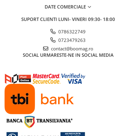
DATE COMERCIALE
Trotinete electrice
Accesorii trotinete electrice
SUPORT CLIENTI
LUNI- VINERI 09:30- 18:00
Scaune
0786322749
Mansoane
0723479263
Genti Transport
contact@boomag.ro
Sistem antifurt
SOCIAL
URMARESTE-NE IN SOCIAL MEDIA
Suport telefon
Stickere reflectorizate
Casti protectie
Sonerii
Benzi anti-grip
Piese trotinete electrice
Cauciucuri si camere
Camere
Cauciucuri