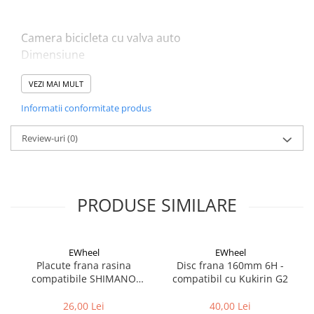
Fond de janta
Sei si tija sa bicicleta
Camera bicicleta cu valva auto
Dimensiune
Tija sa bicicleta
32-507, 47-544
Sei
VEZI MAI MULT
24x1 1/4, 24x1.75x2
Coliere si cleme sa
600x32A, 600x47A
Informatii conformitate produs
Huse sa
Greutate 162 grame (cantarita)
Angrenaje bicicleta
Review-uri
(0)
Foi angrenaj
Angrenaj pedalier
Butuci pedalieri
PRODUSE SIMILARE
Brat pedalier
Schimbator de viteze bicicleta
Schimbatoare fata
EWheel
EWheel
Placute frana rasina
Disc frana 160mm 6H -
Schimbatoare spate
compatibile SHIMANO
compatibil cu Kukirin G2
Manete schimbator si frana
B05S-RX (compatibil Kukirin
G2/G4 2025)
Manete frana bicicleta
26,00 Lei
40,00 Lei