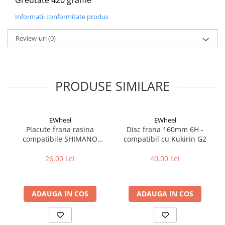
Greutate 420 grame
Informatii conformitate produs
Review-uri
(0)
PRODUSE SIMILARE
EWheel
EWheel
Placute frana rasina
Disc frana 160mm 6H -
compatibile SHIMANO
compatibil cu Kukirin G2
B05S-RX (compatibil Kukirin
G2/G4 2025)
26,00 Lei
40,00 Lei
ADAUGA IN COS
ADAUGA IN COS