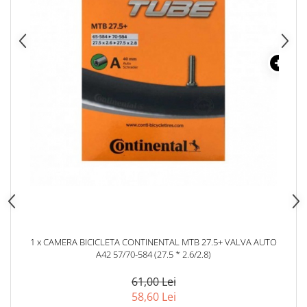
1 x CAMERA BICICLETA CONTINENTAL MTB 27.5+ VALVA AUTO
1 x L
A42 57/70-584 (27.5 * 2.6/2.8)
61,00 Lei
58,60 Lei