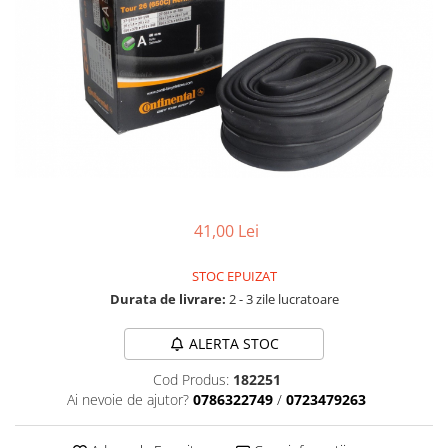
Accesorii biciclete
Scaun bicicleta copii
Chei si scule bicicleta
Portbagaj bicicleta
Antifurt bicicleta
Cosuri bicicleta
Pompa bicicleta
41,00 Lei
Produse intretinere bicicleta
Accesorii biciclete copii
STOC EPUIZAT
Claxon bicicleta
Durata de livrare:
2 - 3 zile lucratoare
Bidoane si suporti bicicleta
ALERTA STOC
Suport telefon bicicleta
Cod Produs:
182251
Oglinzi bicicleta
Ai nevoie de ajutor?
0786322749
/
0723479263
Cricuri bicicleta