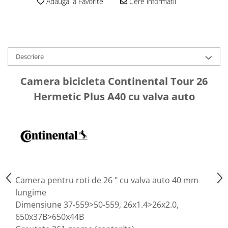
Adauga la Favorite
Cere informatii
Aparatori noroi bicicleta
Suport bicicleta
Lumini bicicleta
Computer bicicleta
Descriere
Piese biciclete
Camera bicicleta Continental Tour 26
Anvelopa bicicleta
Hermetic Plus A40 cu valva auto
Camera bicicleta
Pinioane
Lant bicicleta
Urechi cadru bicicleta
Mansoane si ghidolina
Camera pentru roti de 26 " cu valva auto 40 mm
Ghidoane bicicleta
lungime
Pipe ghidon
Dimensiune 37-559>50-559, 26x1.4>26x2.0,
Pedale bicicleta
650x37B>650x44B