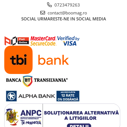
Manete schimbator bicicleta
0723479263
Manete mixte frana - schimbator
contact@boomag.ro
SOCIAL
URMARESTE-NE IN SOCIAL MEDIA
Rulmenti si coronite
Echipament ciclism
Ochelari
Casca bicicleta
Protectii
Sosete
Rucsaci si borsete ciclism
Manusi bicicleta
Pantofi ciclism
Imbracaminte ciclism barbati
Imbracaminte ciclism dama
Imbracaminte ciclism copii