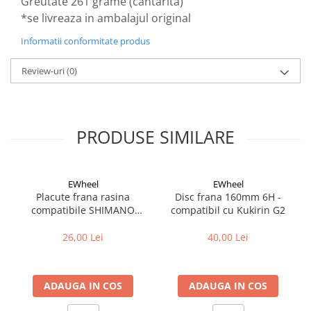
Greutate 261 grame (cantarita)
Cuvete bicicleta
*se livreaza in ambalajul original
Furci bicicleta
Informatii conformitate produs
Cabluri si camasi
Frana bicicleta
Review-uri
(0)
Placute frana bicicleta
Discuri frana bicicleta
Saboti frana bicicleta
PRODUSE SIMILARE
Adaptoare frana bicicleta
Frane pe disc
Frane pe janta
EWheel
EWheel
Placute frana rasina
Disc frana 160mm 6H -
Accesorii frane bicicleta
compatibile SHIMANO
compatibil cu Kukirin G2
Roti bicicleta
B05S-RX (compatibil Kukirin
G2/G4 2025)
26,00 Lei
40,00 Lei
Spite
Butuci
Accesorii butuci
ADAUGA IN COS
ADAUGA IN COS
Roti
Jante bicicleta