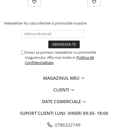
Fond de janta
Sei si tija sa bicicleta
Newsletter
Nu rata ofertele si promotiile noastre
Tija sa bicicleta
Sei
Coliere si cleme sa
Huse sa
Vreau sa primesc newsletter cu promotiile
Angrenaje bicicleta
magazinului. Afla mai multe in
Politica de
Foi angrenaj
Confidentialitate
Angrenaj pedalier
Butuci pedalieri
MAGAZINUL MEU
Brat pedalier
CLIENTI
Schimbator de viteze bicicleta
Schimbatoare fata
DATE COMERCIALE
Schimbatoare spate
SUPORT CLIENTI
LUNI- VINERI 09:30- 18:00
Manete schimbator si frana
Manete frana bicicleta
0786322749