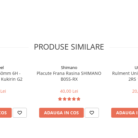
PRODUSE SIMILARE
el
Shimano
U
160mm 6H -
Placute Frana Rasina SHIMANO
Rulment Uni
 Kukirin G2
B05S-RX
2RS 
Lei
40,00 Lei
20
COS
ADAUGA IN COS
ADAUGA I