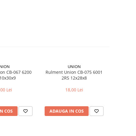
NION
UNION
on CB-067 6200
Rulment Union CB-075 6001
Ad
10x30x9
2RS 12x28x8
Dunlop
,00 Lei
18,00 Lei
N COS
ADAUGA IN COS
ADAUG