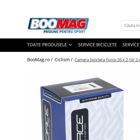
Toate Produsele
Biciclete
TOATE PRODUSELE
SERVICE BICICLETE
SERVICE
Biciclete copii
Biciclete barbati
BooMag.ro /
Ciclism /
Camera bicicleta Force 26 x 2,10/ 
Biciclete dama
Biciclete mountain bike (MTB)
Biciclete electrice
Biciclete de oras
Biciclete pliabile
Biciclete de trekking
Biciclete Cursiere, Cyclocross
si Gravel