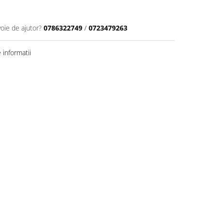
voie de ajutor?
0786322749
/
0723479263
informatii