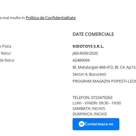
la mai multe in
Politica de Confidentialitate
DATE COMERCIALE
 Plata
KIDOTOYS S.R.L.
e Retur
J40/4939/2020
de Retur
42489094
Bl. Metalurgiei 468-472, Bl. C4. Ap15,
Sector 4, Bucuresti
PROGRAM MAGAZIN POPESTI-LEO
TELEFON: 0723479263
LUNI - VINERI: 09:30 - 19:00
SAMBATA: INCHIS
DUMINICA: INCHIS
Contacteaza-ne