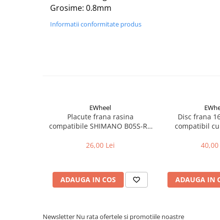
Aparatori noroi bicicleta
Grosime: 0.8mm
Suport bicicleta
Informatii conformitate produs
Lumini bicicleta
Computer bicicleta
Piese biciclete
Anvelopa bicicleta
Camera bicicleta
EWheel
EWhe
Placute frana rasina
Disc frana 
Pinioane
compatibile SHIMANO B05S-RX
compatibil cu
Lant bicicleta
(compatibil Kukirin G2/G4 2025)
26,00 Lei
40,00 
Urechi cadru bicicleta
Mansoane si ghidolina
Ghidoane bicicleta
ADAUGA IN COS
ADAUGA IN 
Pipe ghidon
Pedale bicicleta
Newsletter
Nu rata ofertele si promotiile noastre