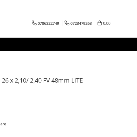
0786322749
0723479263
0,00
 26 x 2,10/ 2,40 FV 48mm LITE
oare