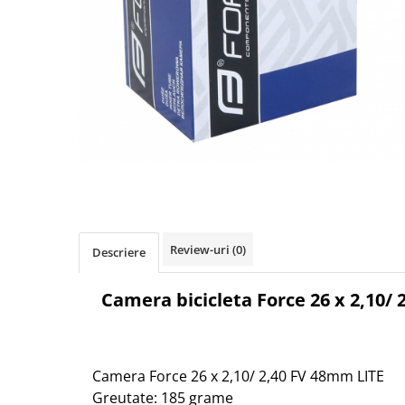
Accesorii biciclete
Scaun bicicleta copii
Chei si scule bicicleta
Portbagaj bicicleta
Antifurt bicicleta
Cosuri bicicleta
Pompa bicicleta
Produse intretinere bicicleta
Accesorii biciclete copii
Review-uri
(0)
Descriere
Claxon bicicleta
Camera bicicleta Force 26 x 2,10/ 
Bidoane si suporti bicicleta
Suport telefon bicicleta
Oglinzi bicicleta
Camera Force 26 x 2,10/ 2,40 FV 48mm LITE
Cricuri bicicleta
Greutate: 185 grame