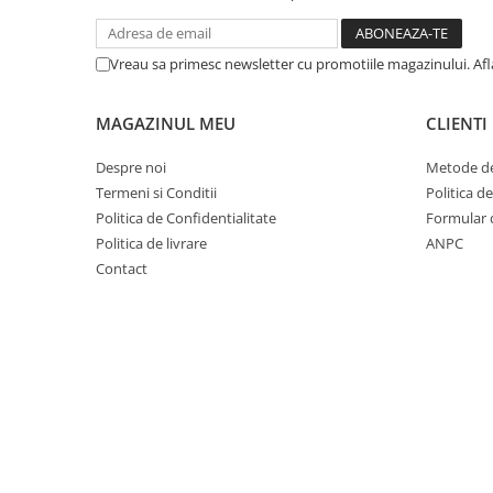
Cuvete bicicleta
Furci bicicleta
Vreau sa primesc newsletter cu promotiile magazinului. Af
Cabluri si camasi
Frana bicicleta
MAGAZINUL MEU
CLIENTI
Placute frana bicicleta
Despre noi
Metode de
Discuri frana bicicleta
Termeni si Conditii
Politica d
Saboti frana bicicleta
Politica de Confidentialitate
Formular 
Adaptoare frana bicicleta
Politica de livrare
ANPC
Frane pe disc
Contact
Frane pe janta
Accesorii frane bicicleta
Roti bicicleta
Spite
Butuci
Accesorii butuci
Roti
Jante bicicleta