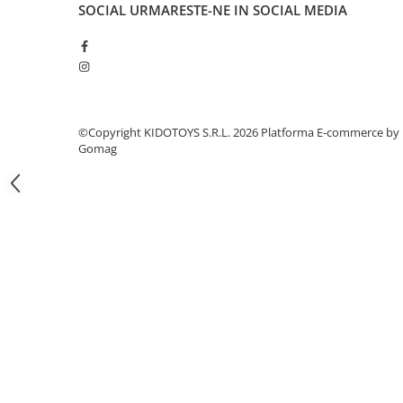
SOCIAL
URMARESTE-NE IN SOCIAL MEDIA
Fond de janta
Sei si tija sa bicicleta
Tija sa bicicleta
Sei
Coliere si cleme sa
©Copyright KIDOTOYS S.R.L. 2026
Platforma E-commerce by
Huse sa
Gomag
Angrenaje bicicleta
Foi angrenaj
Angrenaj pedalier
Butuci pedalieri
Brat pedalier
Schimbator de viteze bicicleta
Schimbatoare fata
Schimbatoare spate
Manete schimbator si frana
Manete frana bicicleta