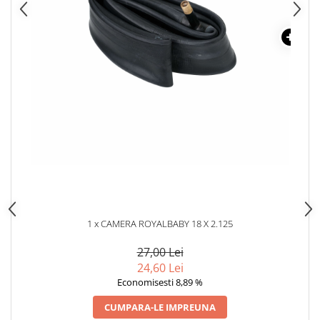
1 x CAMERA ROYALBABY 18 X 2.125
1 x L
27,00 Lei
24,60 Lei
Economisesti 8,89 %
CUMPARA-LE IMPREUNA