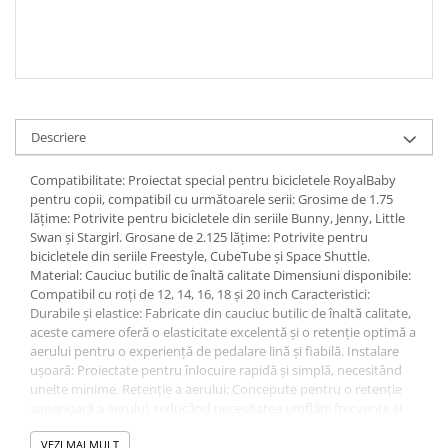
Descriere
Compatibilitate: Proiectat special pentru bicicletele RoyalBaby
pentru copii, compatibil cu următoarele serii: Grosime de 1.75
lățime: Potrivite pentru bicicletele din seriile Bunny, Jenny, Little
Swan și Stargirl. Grosane de 2.125 lățime: Potrivite pentru
bicicletele din seriile Freestyle, CubeTube și Space Shuttle.
Material: Cauciuc butilic de înaltă calitate Dimensiuni disponibile:
Compatibil cu roți de 12, 14, 16, 18 și 20 inch Caracteristici:
Durabile și elastice: Fabricate din cauciuc butilic de înaltă calitate,
aceste camere oferă o elasticitate excelentă și o retenție optimă a
aerului pentru o experiență de pedalare lină și fiabilă. Instalare
ușoară: Proiectate pentru înlocuire rapidă și simplă, necesitând
unelte minime. Retenție a aerului: Concepute pentru o retenție
superioară a aerului, reducând necesitatea umflării frecvente și
asigurând performanță constantă. Pachetul include: 1 x Cameră
(selectați dimensiunea și lățimea potrivită în funcție de modelul
VEZI MAI MULT