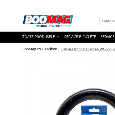
Toate Produsele
Biciclete
TOATE PRODUSELE
SERVICE BICICLETE
SERVICE
Biciclete copii
Biciclete barbati
BooMag.ro /
Ciclism /
Camera trotineta Ewheel VR 22x1.9
Biciclete dama
Biciclete mountain bike (MTB)
Biciclete electrice
Biciclete de oras
Biciclete pliabile
Biciclete de trekking
Biciclete Cursiere, Cyclocross
si Gravel