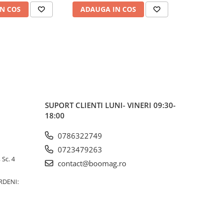
N COS
ADAUGA IN COS
ADAUG
SUPORT CLIENTI
LUNI- VINERI 09:30-
18:00
0786322749
0723479263
 Sc. 4
contact@boomag.ro
RDENI: