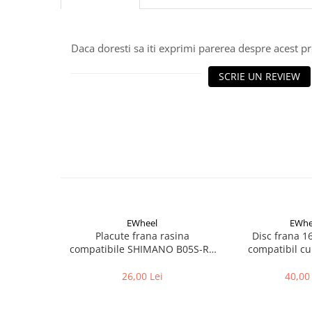
Aparatori noroi bicicleta
Suport bicicleta
Lumini bicicleta
Daca doresti sa iti exprimi parerea despre acest 
Computer bicicleta
SCRIE UN REVIEW
Piese biciclete
Anvelopa bicicleta
Camera bicicleta
Pinioane
Lant bicicleta
Urechi cadru bicicleta
EWheel
EWhe
Mansoane si ghidolina
Placute frana rasina
Disc frana 
compatibile SHIMANO B05S-RX
compatibil cu
Ghidoane bicicleta
(compatibil Kukirin G2/G4 2025)
Pipe ghidon
26,00 Lei
40,00 
Pedale bicicleta