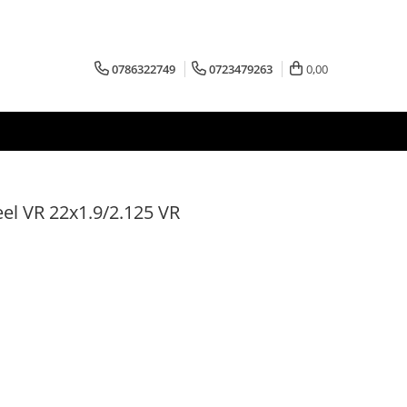
0786322749
0723479263
0,00
el VR 22x1.9/2.125 VR