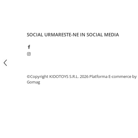
Fond de janta
Sei si tija sa bicicleta
Tija sa bicicleta
Sei
SOCIAL
URMARESTE-NE IN SOCIAL MEDIA
Coliere si cleme sa
Huse sa
Angrenaje bicicleta
Foi angrenaj
Angrenaj pedalier
©Copyright KIDOTOYS S.R.L. 2026
Platforma E-commerce by
Gomag
Butuci pedalieri
Brat pedalier
Schimbator de viteze bicicleta
Schimbatoare fata
Schimbatoare spate
Manete schimbator si frana
Manete frana bicicleta