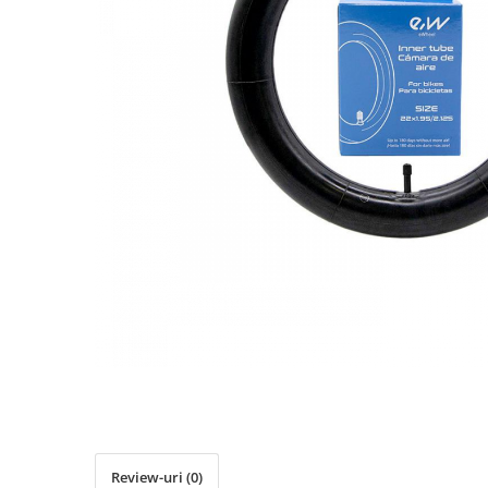
Accesorii biciclete
Scaun bicicleta copii
Chei si scule bicicleta
Portbagaj bicicleta
Antifurt bicicleta
Cosuri bicicleta
Pompa bicicleta
Produse intretinere bicicleta
Accesorii biciclete copii
Claxon bicicleta
Bidoane si suporti bicicleta
Suport telefon bicicleta
Oglinzi bicicleta
Cricuri bicicleta
Review-uri
(0)