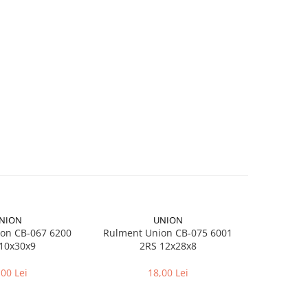
NION
UNION
on CB-067 6200
Rulment Union CB-075 6001
Camera bici
10x30x9
2RS 12x28x8
pentr
,00 Lei
18,00 Lei