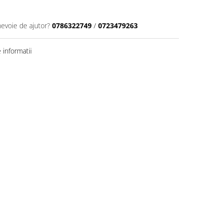
nevoie de ajutor?
0786322749
/
0723479263
informatii