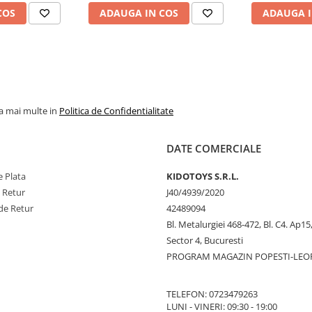
COS
ADAUGA IN COS
ADAUGA I
la mai multe in
Politica de Confidentialitate
DATE COMERCIALE
 Plata
KIDOTOYS S.R.L.
e Retur
J40/4939/2020
de Retur
42489094
Bl. Metalurgiei 468-472, Bl. C4. Ap15,
Sector 4, Bucuresti
PROGRAM MAGAZIN POPESTI-LEO
TELEFON: 0723479263
LUNI - VINERI: 09:30 - 19:00