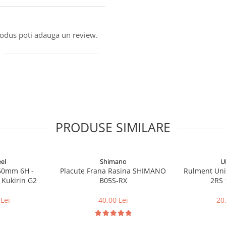
produs poti adauga un review.
PRODUSE SIMILARE
el
Shimano
U
160mm 6H -
Placute Frana Rasina SHIMANO
Rulment Uni
 Kukirin G2
B05S-RX
2RS 
Lei
40,00 Lei
20