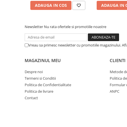
Cuvete bicicleta
ADAUGA IN COS
ADAUGA IN 
Furci bicicleta
Cabluri si camasi
Newsletter
Nu rata ofertele si promotiile noastre
Frana bicicleta
Placute frana bicicleta
Discuri frana bicicleta
Vreau sa primesc newsletter cu promotiile magazinului. Af
Saboti frana bicicleta
Adaptoare frana bicicleta
MAGAZINUL MEU
CLIENTI
Frane pe disc
Despre noi
Metode de
Frane pe janta
Termeni si Conditii
Politica d
Accesorii frane bicicleta
Politica de Confidentialitate
Formular 
Roti bicicleta
Politica de livrare
ANPC
Spite
Contact
Butuci
Accesorii butuci
Roti
Jante bicicleta