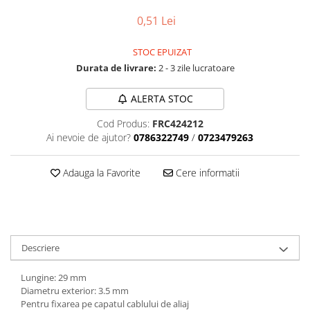
Accesorii biciclete
0,51 Lei
Scaun bicicleta copii
STOC EPUIZAT
Chei si scule bicicleta
Durata de livrare:
2 - 3 zile lucratoare
Portbagaj bicicleta
ALERTA STOC
Antifurt bicicleta
Cosuri bicicleta
Cod Produs:
FRC424212
Ai nevoie de ajutor?
0786322749
/
0723479263
Pompa bicicleta
Produse intretinere bicicleta
Adauga la Favorite
Cere informatii
Accesorii biciclete copii
Claxon bicicleta
Bidoane si suporti bicicleta
Descriere
Suport telefon bicicleta
Oglinzi bicicleta
Lungine: 29 mm
Diametru exterior: 3.5 mm
Cricuri bicicleta
Pentru fixarea pe capatul cablului de aliaj