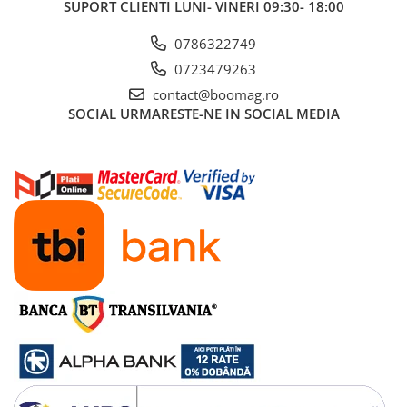
SUPORT CLIENTI
LUNI- VINERI 09:30- 18:00
Fond de janta
0786322749
Sei si tija sa bicicleta
0723479263
Tija sa bicicleta
contact@boomag.ro
Sei
SOCIAL
URMARESTE-NE IN SOCIAL MEDIA
Coliere si cleme sa
Huse sa
Angrenaje bicicleta
Foi angrenaj
Angrenaj pedalier
Butuci pedalieri
Brat pedalier
Schimbator de viteze bicicleta
Schimbatoare fata
Schimbatoare spate
Manete schimbator si frana
Manete frana bicicleta