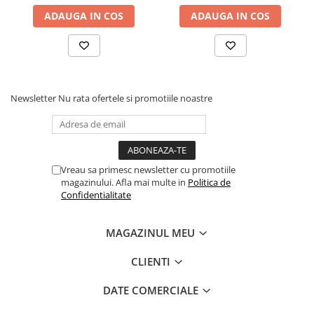
Cuvete bicicleta
ADAUGA IN COS
ADAUGA IN COS
Furci bicicleta
Cabluri si camasi
Frana bicicleta
Placute frana bicicleta
Newsletter
Nu rata ofertele si promotiile noastre
Discuri frana bicicleta
Saboti frana bicicleta
Adaptoare frana bicicleta
Frane pe disc
Vreau sa primesc newsletter cu promotiile
magazinului. Afla mai multe in
Politica de
Frane pe janta
Confidentialitate
Accesorii frane bicicleta
Roti bicicleta
MAGAZINUL MEU
Spite
Butuci
CLIENTI
Accesorii butuci
DATE COMERCIALE
Roti
Jante bicicleta