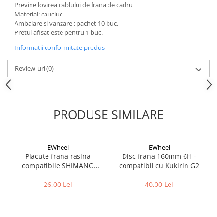
Aparatori noroi bicicleta
Previne lovirea cablului de frana de cadru
Material: cauciuc
Suport bicicleta
Ambalare si vanzare : pachet 10 buc.
Pretul afisat este pentru 1 buc.
Lumini bicicleta
Informatii conformitate produs
Computer bicicleta
Review-uri
(0)
Piese biciclete
Anvelopa bicicleta
Camera bicicleta
PRODUSE SIMILARE
Pinioane
Lant bicicleta
Urechi cadru bicicleta
EWheel
EWheel
Placute frana rasina
Disc frana 160mm 6H -
Mansoane si ghidolina
compatibile SHIMANO
compatibil cu Kukirin G2
B05S-RX (compatibil Kukirin
Ghidoane bicicleta
G2/G4 2025)
26,00 Lei
40,00 Lei
Pipe ghidon
Pedale bicicleta