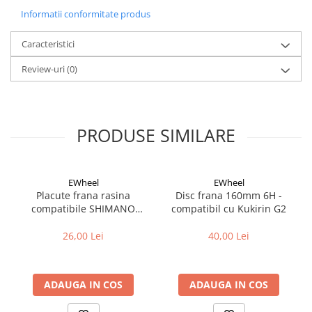
Cuvete bicicleta
Certificata CE
Informatii conformitate produs
Furci bicicleta
Caracteristici
Cabluri si camasi
Frana bicicleta
Review-uri
(0)
Placute frana bicicleta
Discuri frana bicicleta
Saboti frana bicicleta
PRODUSE SIMILARE
Adaptoare frana bicicleta
Frane pe disc
Frane pe janta
EWheel
EWheel
Placute frana rasina
Disc frana 160mm 6H -
Accesorii frane bicicleta
compatibile SHIMANO
compatibil cu Kukirin G2
Roti bicicleta
B05S-RX (compatibil Kukirin
G2/G4 2025)
26,00 Lei
40,00 Lei
Spite
Butuci
Accesorii butuci
ADAUGA IN COS
ADAUGA IN COS
Roti
Jante bicicleta