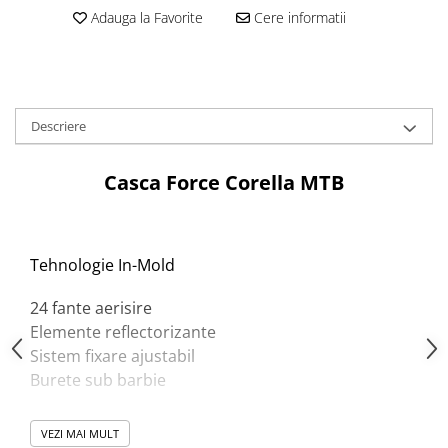
Aparatori noroi bicicleta
Adauga la Favorite
Cere informatii
Suport bicicleta
Lumini bicicleta
Computer bicicleta
Descriere
Piese biciclete
Anvelopa bicicleta
Casca Force Corella MTB
Camera bicicleta
Pinioane
Tehnologie In-Mold
Lant bicicleta
Urechi cadru bicicleta
24 fante aerisire
Mansoane si ghidolina
Elemente reflectorizante
Sistem fixare ajustabil
Ghidoane bicicleta
Burete sub barbie
Pipe ghidon
Pedale bicicleta
VEZI MAI MULT
Greutate 240 grame