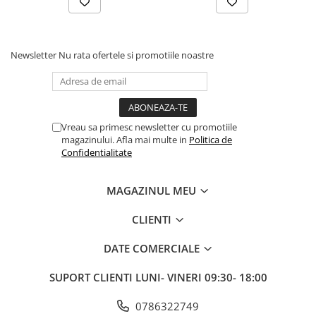
Fond de janta
Sei si tija sa bicicleta
Newsletter
Nu rata ofertele si promotiile noastre
Tija sa bicicleta
Sei
Coliere si cleme sa
Huse sa
Vreau sa primesc newsletter cu promotiile
Angrenaje bicicleta
magazinului. Afla mai multe in
Politica de
Confidentialitate
Foi angrenaj
Angrenaj pedalier
Butuci pedalieri
MAGAZINUL MEU
Brat pedalier
CLIENTI
Schimbator de viteze bicicleta
DATE COMERCIALE
Schimbatoare fata
Schimbatoare spate
SUPORT CLIENTI
LUNI- VINERI 09:30- 18:00
Manete schimbator si frana
0786322749
Manete frana bicicleta