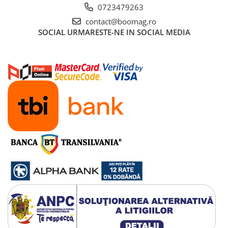
Manete schimbator bicicleta
0723479263
Manete mixte frana - schimbator
contact@boomag.ro
SOCIAL
URMARESTE-NE IN SOCIAL MEDIA
Rulmenti si coronite
Echipament ciclism
Ochelari
Casca bicicleta
Protectii
Sosete
Rucsaci si borsete ciclism
Manusi bicicleta
Pantofi ciclism
Imbracaminte ciclism barbati
Imbracaminte ciclism dama
Imbracaminte ciclism copii