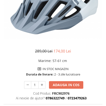
Accesorii biciclete
Scaun bicicleta copii
Chei si scule bicicleta
Portbagaj bicicleta
Antifurt bicicleta
Cosuri bicicleta
Pompa bicicleta
289,00 Lei
174,00 Lei
Produse intretinere bicicleta
Marime
:
57-61 cm
Accesorii biciclete copii
IN STOC MAGAZIN
Claxon bicicleta
Durata de livrare:
2 - 3 zile lucratoare
Bidoane si suporti bicicleta
ADAUGA IN COS
Suport telefon bicicleta
Oglinzi bicicleta
Cod Produs:
FRC902976
Ai nevoie de ajutor?
0786322749
/
0723479263
Cricuri bicicleta