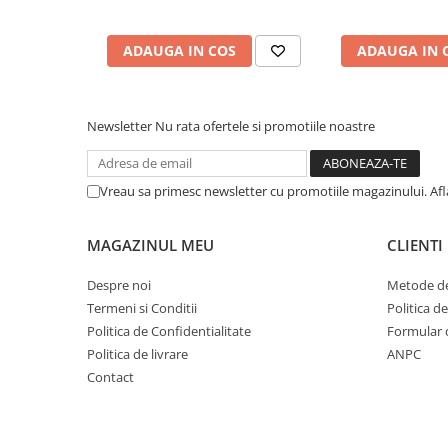
Cuvete bicicleta
Furci bicicleta
ADAUGA IN COS
ADAUGA IN 
Cabluri si camasi
Frana bicicleta
Newsletter
Nu rata ofertele si promotiile noastre
Placute frana bicicleta
Discuri frana bicicleta
Saboti frana bicicleta
Vreau sa primesc newsletter cu promotiile magazinului. Af
Adaptoare frana bicicleta
Frane pe disc
MAGAZINUL MEU
CLIENTI
Frane pe janta
Despre noi
Metode de
Accesorii frane bicicleta
Termeni si Conditii
Politica d
Roti bicicleta
Politica de Confidentialitate
Formular 
Spite
Politica de livrare
ANPC
Butuci
Contact
Accesorii butuci
Roti
Jante bicicleta