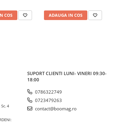
N COS
ADAUGA IN COS
ADAUG
SUPORT CLIENTI
LUNI- VINERI 09:30-
18:00
0786322749
0723479263
 Sc. 4
contact@boomag.ro
RDENI: