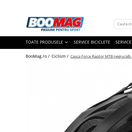
Toate Produsele
Biciclete
TOATE PRODUSELE
SERVICE BICICLETE
SERVICE
Biciclete copii
Biciclete barbati
BooMag.ro /
Ciclism /
Casca Force Raptor MTB negru/alb 
Biciclete dama
Biciclete mountain bike (MTB)
Biciclete electrice
Biciclete de oras
Biciclete pliabile
Biciclete de trekking
Biciclete Cursiere, Cyclocross
si Gravel