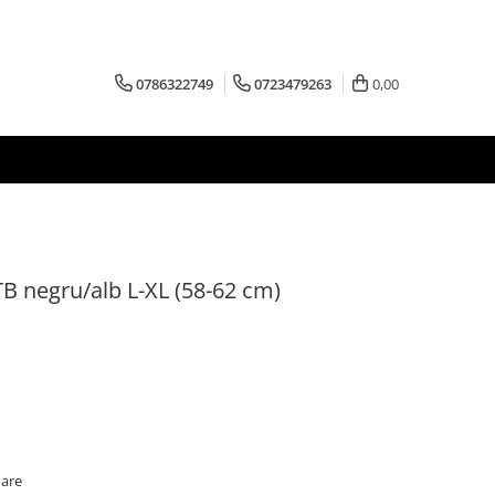
0786322749
0723479263
0,00
B negru/alb L-XL (58-62 cm)
oare