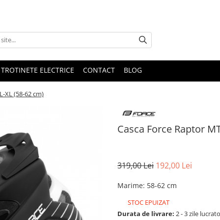
 TROTINETE ELECTRICE
CONTACT
BLOG
L-XL (58-62 cm)
Casca Force Raptor MT
319,00 Lei
192,00 Lei
Marime
:
58-62 cm
STOC EPUIZAT
Durata de livrare:
2 - 3 zile lucrat