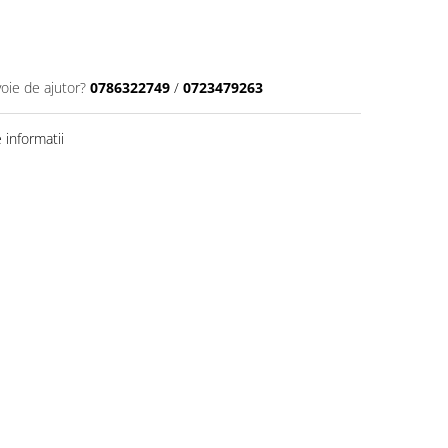
voie de ajutor?
0786322749
/
0723479263
informatii