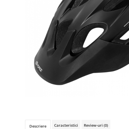
Accesorii biciclete
Scaun bicicleta copii
Chei si scule bicicleta
Portbagaj bicicleta
Antifurt bicicleta
Cosuri bicicleta
Pompa bicicleta
Produse intretinere bicicleta
Accesorii biciclete copii
Claxon bicicleta
Bidoane si suporti bicicleta
Suport telefon bicicleta
Oglinzi bicicleta
Cricuri bicicleta
Caracteristici
Review-uri
(0)
Descriere