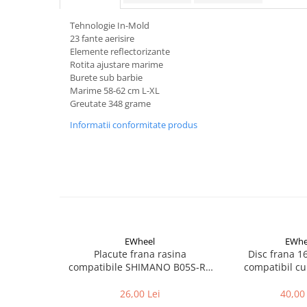
Aparatori noroi bicicleta
Suport bicicleta
Tehnologie In-Mold
23 fante aerisire
Lumini bicicleta
Elemente reflectorizante
Rotita ajustare marime
Computer bicicleta
Burete sub barbie
Marime 58-62 cm L-XL
Piese biciclete
Greutate 348 grame
Anvelopa bicicleta
Informatii conformitate produs
Camera bicicleta
Pinioane
Lant bicicleta
Urechi cadru bicicleta
Mansoane si ghidolina
EWheel
EWhe
Ghidoane bicicleta
Placute frana rasina
Disc frana 
compatibile SHIMANO B05S-RX
compatibil cu
Pipe ghidon
(compatibil Kukirin G2/G4 2025)
Pedale bicicleta
26,00 Lei
40,00 