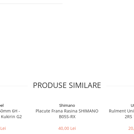
PRODUSE SIMILARE
el
Shimano
U
160mm 6H -
Placute Frana Rasina SHIMANO
Rulment Uni
 Kukirin G2
B05S-RX
2RS 
Lei
40,00 Lei
20