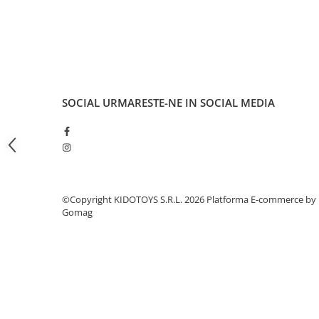
Fond de janta
Sei si tija sa bicicleta
Tija sa bicicleta
Sei
Coliere si cleme sa
SOCIAL
URMARESTE-NE IN SOCIAL MEDIA
Huse sa
Angrenaje bicicleta
Foi angrenaj
Angrenaj pedalier
Butuci pedalieri
©Copyright KIDOTOYS S.R.L. 2026
Platforma E-commerce by
Brat pedalier
Gomag
Schimbator de viteze bicicleta
Schimbatoare fata
Schimbatoare spate
Manete schimbator si frana
Manete frana bicicleta