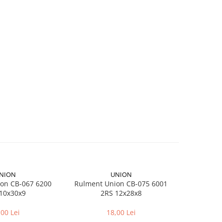
NION
UNION
on CB-067 6200
Rulment Union CB-075 6001
Ad
10x30x9
2RS 12x28x8
Dunlop
,00 Lei
18,00 Lei