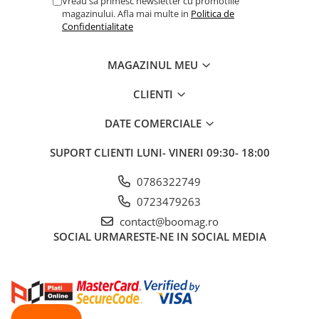
Vreau sa primesc newsletter cu promotiile
Manete schimbator bicicleta
magazinului. Afla mai multe in
Politica de
Confidentialitate
Manete mixte frana - schimbator
Rulmenti si coronite
MAGAZINUL MEU
Echipament ciclism
CLIENTI
Ochelari
DATE COMERCIALE
Casca bicicleta
Protectii
SUPORT CLIENTI
LUNI- VINERI 09:30- 18:00
Sosete
0786322749
Rucsaci si borsete ciclism
0723479263
Manusi bicicleta
contact@boomag.ro
Pantofi ciclism
SOCIAL
URMARESTE-NE IN SOCIAL MEDIA
Imbracaminte ciclism barbati
Imbracaminte ciclism dama
Imbracaminte ciclism copii