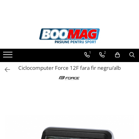
Toate Produsele
Biciclete
Biciclete copii
1
2
Biciclete barbati
Biciclete dama
Ciclocomputer Force 12F fara fir negru/alb
Biciclete mountain bike (MTB)
Biciclete electrice
Biciclete de oras
Biciclete pliabile
Biciclete de trekking
Biciclete Cursiere, Cyclocross
si Gravel