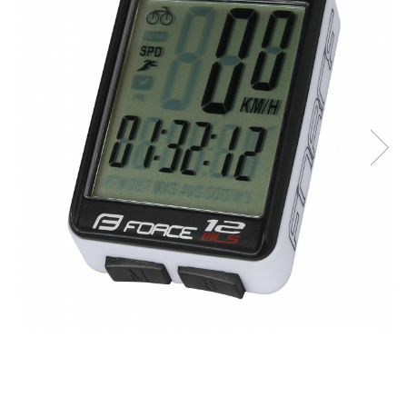
Accesorii biciclete
Scaun bicicleta copii
Chei si scule bicicleta
Portbagaj bicicleta
Antifurt bicicleta
Cosuri bicicleta
Pompa bicicleta
Produse intretinere bicicleta
Accesorii biciclete copii
Claxon bicicleta
Bidoane si suporti bicicleta
Suport telefon bicicleta
Oglinzi bicicleta
Cricuri bicicleta