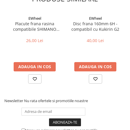
-KMH/MPH
Fond de janta
-auto ON/OFF
Sei si tija sa bicicleta
EWheel
EWheel
Display luminat 42x36 mm
Placute frana rasina
Disc frana 160mm 6H -
Tija sa bicicleta
compatibile SHIMANO
compatibil cu Kukirin G2
Dimensiune 62x44x18 mm
Sei
B05S-RX (compatibil Kukirin
Coliere si cleme sa
G2/G4 2025)
26,00 Lei
40,00 Lei
Huse sa
Angrenaje bicicleta
Foi angrenaj
ADAUGA IN COS
ADAUGA IN COS
Angrenaj pedalier
Butuci pedalieri
Brat pedalier
Schimbator de viteze bicicleta
Newsletter
Nu rata ofertele si promotiile noastre
Schimbatoare fata
Schimbatoare spate
Manete schimbator si frana
Manete frana bicicleta