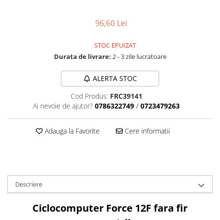
Aparatori noroi bicicleta
Suport bicicleta
96,60 Lei
Lumini bicicleta
STOC EPUIZAT
Computer bicicleta
Durata de livrare:
2 - 3 zile lucratoare
Piese biciclete
ALERTA STOC
Anvelopa bicicleta
Cod Produs:
FRC39141
Camera bicicleta
Ai nevoie de ajutor?
0786322749
/
0723479263
Pinioane
Adauga la Favorite
Cere informatii
Lant bicicleta
Urechi cadru bicicleta
Mansoane si ghidolina
Ghidoane bicicleta
Descriere
Pipe ghidon
Ciclocomputer Force 12F fara fir
Pedale bicicleta