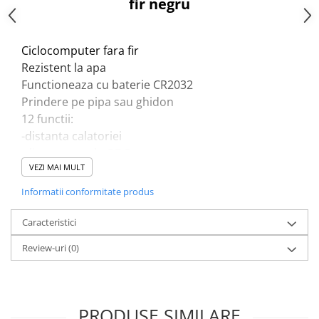
fir negru
Ciclocomputer fara fir
Rezistent la apa
Functioneaza cu baterie CR2032
Prindere pe pipa sau ghidon
12 functii:
-distanta calatoriei
-distanta totala ODO
VEZI MAI MULT
-viteza curenta
-viteza medie
Informatii conformitate produs
-viteza maxima
-timpul total
Caracteristici
-ceas
Review-uri
(0)
-cronometru
-scan
-KMH/MPH
-auto ON/OFF
PRODUSE SIMILARE