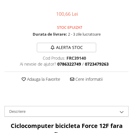
Tija sa bicicleta
Aparatori si protectii
Sei
100,66 Lei
Cric
Coliere si cleme sa
Furca
Huse sa
STOC EPUIZAT
Sisteme de pliere
Angrenaje bicicleta
Durata de livrare:
2 - 3 zile lucratoare
Suspensii
Foi angrenaj
Ghidoane
ALERTA STOC
Angrenaj pedalier
Rulmenti si suruburi
Butuci pedalieri
Cod Produs:
FRC39140
Roti
Ai nevoie de ajutor?
0786322749
/
0723479263
Brat pedalier
Schimbator de viteze bicicleta
Adauga la Favorite
Cere informatii
Schimbatoare fata
Schimbatoare spate
Manete schimbator si frana
Manete frana bicicleta
Descriere
Manete schimbator bicicleta
Manete mixte frana - schimbator
Ciclocomputer bicicleta Force 12F fara
Rulmenti si coronite