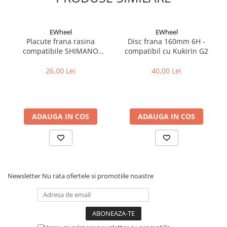
Compatibil cu roti 27,5 - 29 inch.
Display luminat 42x36 mm
EWheel
EWheel
Dimensiune 62x44x18 mm
Placute frana rasina
Disc frana 160mm 6H -
compatibile SHIMANO
compatibil cu Kukirin G2
B05S-RX (compatibil Kukirin
G2/G4 2025)
26,00 Lei
40,00 Lei
ADAUGA IN COS
ADAUGA IN COS
Newsletter
Nu rata ofertele si promotiile noastre