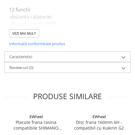
12 functii:
-distanta calatoriei
-distanta totala ODO
-viteza curenta
VEZI MAI MULT
-viteza medie
Informatii conformitate produs
-viteza maxima
-timpul total
Caracteristici
-ceas
-cronometru
Review-uri
(0)
-scan
-KMH/MPH
-auto ON/OFF
PRODUSE SIMILARE
Display luminat 42x36 mm
Dimensiune 62x44x18 mm
EWheel
EWheel
Placute frana rasina
Disc frana 160mm 6H -
compatibile SHIMANO
compatibil cu Kukirin G2
B05S-RX (compatibil Kukirin