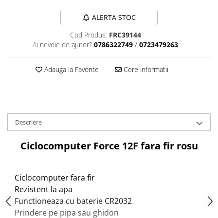
Tija sa bicicleta
Aparatori si protectii
Sei
ALERTA STOC
Cric
Coliere si cleme sa
Cod Produs:
FRC39144
Furca
Huse sa
Ai nevoie de ajutor?
0786322749
/
0723479263
Sisteme de pliere
Angrenaje bicicleta
Suspensii
Foi angrenaj
Adauga la Favorite
Cere informatii
Ghidoane
Angrenaj pedalier
Rulmenti si suruburi
Butuci pedalieri
Roti
Brat pedalier
Schimbator de viteze bicicleta
Descriere
Schimbatoare fata
Ciclocomputer Force 12F fara fir rosu
Schimbatoare spate
Manete schimbator si frana
Manete frana bicicleta
Ciclocomputer fara fir
Manete schimbator bicicleta
Rezistent la apa
Manete mixte frana - schimbator
Functioneaza cu baterie CR2032
Prindere pe pipa sau ghidon
Rulmenti si coronite