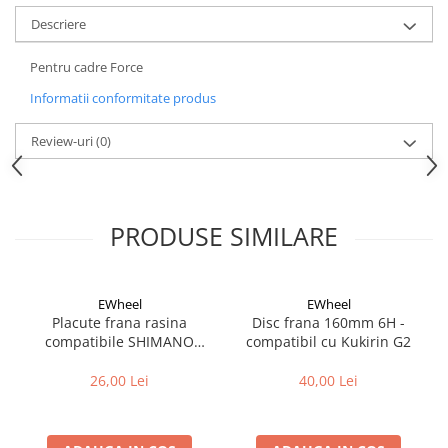
Tija sa bicicleta
Descriere
Aparatori si protectii
Sei
Cric
Coliere si cleme sa
Pentru cadre Force
Furca
Huse sa
Informatii conformitate produs
Sisteme de pliere
Angrenaje bicicleta
Suspensii
Foi angrenaj
Review-uri
(0)
Ghidoane
Angrenaj pedalier
Rulmenti si suruburi
Butuci pedalieri
Roti
Brat pedalier
PRODUSE SIMILARE
Schimbator de viteze bicicleta
Schimbatoare fata
Schimbatoare spate
EWheel
EWheel
Placute frana rasina
Disc frana 160mm 6H -
Manete schimbator si frana
compatibile SHIMANO
compatibil cu Kukirin G2
Manete frana bicicleta
B05S-RX (compatibil Kukirin
G2/G4 2025)
26,00 Lei
40,00 Lei
Manete schimbator bicicleta
Manete mixte frana - schimbator
Rulmenti si coronite