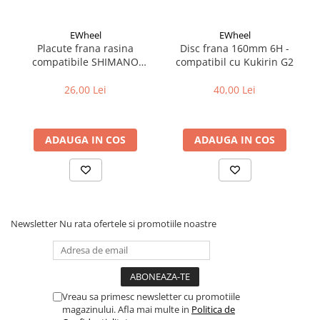
Cuvete bicicleta
Furci bicicleta
EWheel
EWheel
Placute frana rasina
Disc frana 160mm 6H -
Cabluri si camasi
compatibile SHIMANO
compatibil cu Kukirin G2
Frana bicicleta
B05S-RX (compatibil Kukirin
G2/G4 2025)
26,00 Lei
40,00 Lei
Placute frana bicicleta
Discuri frana bicicleta
Saboti frana bicicleta
ADAUGA IN COS
ADAUGA IN COS
Adaptoare frana bicicleta
Frane pe disc
Frane pe janta
Accesorii frane bicicleta
Roti bicicleta
Newsletter
Nu rata ofertele si promotiile noastre
Spite
Butuci
Accesorii butuci
Vreau sa primesc newsletter cu promotiile
Roti
magazinului. Afla mai multe in
Politica de
Jante bicicleta