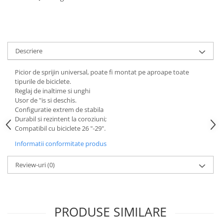
Aparatori noroi bicicleta
Suport bicicleta
Lumini bicicleta
Computer bicicleta
Descriere
Picior de sprijin universal, poate fi montat pe aproape toate
Piese biciclete
tipurile de biciclete.
Anvelopa bicicleta
Reglaj de inaltime si unghi
Usor de "is si deschis.
Camera bicicleta
Configuratie extrem de stabila
Pinioane
Durabil si rezintent la coroziuni;
Compatibil cu biciclete 26 "-29".
Lant bicicleta
Informatii conformitate produs
Urechi cadru bicicleta
Mansoane si ghidolina
Review-uri
(0)
Ghidoane bicicleta
Pipe ghidon
PRODUSE SIMILARE
Pedale bicicleta