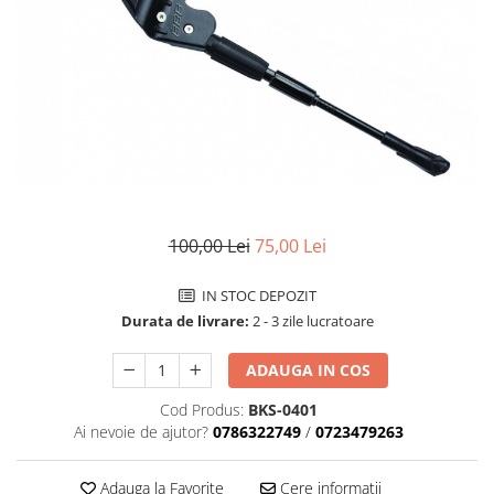
Accesorii biciclete
Scaun bicicleta copii
Chei si scule bicicleta
Portbagaj bicicleta
Antifurt bicicleta
Cosuri bicicleta
Pompa bicicleta
100,00 Lei
75,00 Lei
Produse intretinere bicicleta
Accesorii biciclete copii
IN STOC DEPOZIT
Durata de livrare:
2 - 3 zile lucratoare
Claxon bicicleta
Bidoane si suporti bicicleta
ADAUGA IN COS
Suport telefon bicicleta
Cod Produs:
BKS-0401
Ai nevoie de ajutor?
0786322749
/
0723479263
Oglinzi bicicleta
Cricuri bicicleta
Adauga la Favorite
Cere informatii