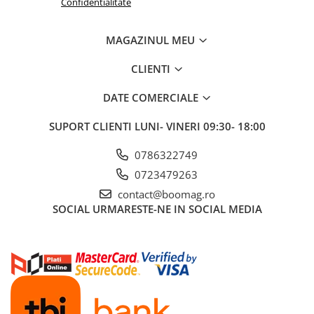
Confidentialitate
Fond de janta
Sei si tija sa bicicleta
MAGAZINUL MEU
Tija sa bicicleta
CLIENTI
Sei
Coliere si cleme sa
DATE COMERCIALE
Huse sa
SUPORT CLIENTI
LUNI- VINERI 09:30- 18:00
Angrenaje bicicleta
Foi angrenaj
0786322749
Angrenaj pedalier
0723479263
Butuci pedalieri
contact@boomag.ro
Brat pedalier
SOCIAL
URMARESTE-NE IN SOCIAL MEDIA
Schimbator de viteze bicicleta
Schimbatoare fata
Schimbatoare spate
Manete schimbator si frana
Manete frana bicicleta