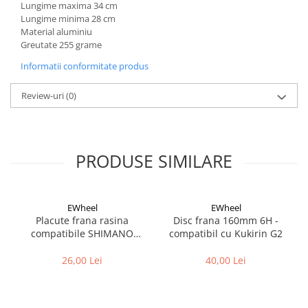
Cuvete bicicleta
Lungime maxima 34 cm
Lungime minima 28 cm
Furci bicicleta
Material aluminiu
Greutate 255 grame
Cabluri si camasi
Informatii conformitate produs
Frana bicicleta
Placute frana bicicleta
Review-uri
(0)
Discuri frana bicicleta
Saboti frana bicicleta
Adaptoare frana bicicleta
PRODUSE SIMILARE
Frane pe disc
Frane pe janta
Accesorii frane bicicleta
EWheel
EWheel
Roti bicicleta
Placute frana rasina
Disc frana 160mm 6H -
compatibile SHIMANO
compatibil cu Kukirin G2
Spite
B05S-RX (compatibil Kukirin
Butuci
G2/G4 2025)
26,00 Lei
40,00 Lei
Accesorii butuci
Roti
Jante bicicleta