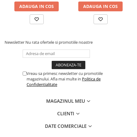
ADAUGA IN COS
ADAUGA IN COS
Fond de janta
Sei si tija sa bicicleta
Tija sa bicicleta
Sei
Coliere si cleme sa
Newsletter
Nu rata ofertele si promotiile noastre
Huse sa
Angrenaje bicicleta
Foi angrenaj
Vreau sa primesc newsletter cu promotiile
Angrenaj pedalier
magazinului. Afla mai multe in
Politica de
Butuci pedalieri
Confidentialitate
Brat pedalier
Schimbator de viteze bicicleta
MAGAZINUL MEU
Schimbatoare fata
CLIENTI
Schimbatoare spate
Manete schimbator si frana
DATE COMERCIALE
Manete frana bicicleta