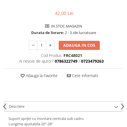
Aparatori noroi bicicleta
Suport bicicleta
42,00 Lei
Lumini bicicleta
IN STOC MAGAZIN
Computer bicicleta
Durata de livrare:
2 - 3 zile lucratoare
Piese biciclete
ADAUGA IN COS
Anvelopa bicicleta
Cod Produs:
FRC48021
Camera bicicleta
Ai nevoie de ajutor?
0786322749
/
0723479263
Pinioane
Adauga la Favorite
Cere informatii
Lant bicicleta
Urechi cadru bicicleta
Mansoane si ghidolina
Ghidoane bicicleta
Descriere
Pipe ghidon
Suport sprijin cu montare centrala sub cadru
Pedale bicicleta
Lungime ajustabila 20"-28"