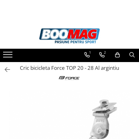
Toate Produsele
Biciclete
Biciclete copii
1
2
Biciclete barbati
Biciclete dama
Cric bicicleta Force TOP 20 - 28 Al argintiu
Biciclete mountain bike (MTB)
Biciclete electrice
Biciclete de oras
Biciclete pliabile
Biciclete de trekking
Biciclete Cursiere, Cyclocross
si Gravel