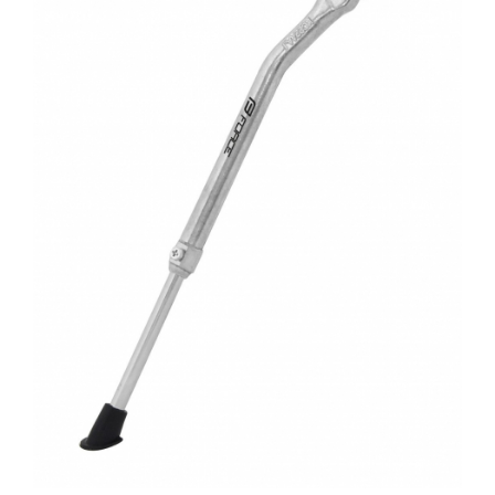
Accesorii biciclete
Scaun bicicleta copii
Chei si scule bicicleta
Portbagaj bicicleta
Antifurt bicicleta
Cosuri bicicleta
Pompa bicicleta
Produse intretinere bicicleta
Accesorii biciclete copii
Claxon bicicleta
Bidoane si suporti bicicleta
Suport telefon bicicleta
Oglinzi bicicleta
Cricuri bicicleta