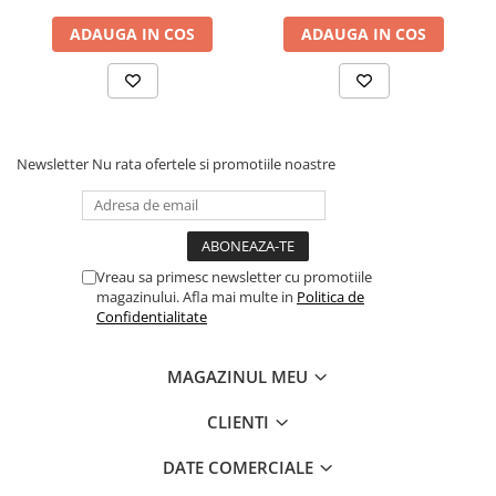
Fond de janta
ADAUGA IN COS
ADAUGA IN COS
Sei si tija sa bicicleta
Tija sa bicicleta
Sei
Coliere si cleme sa
Newsletter
Nu rata ofertele si promotiile noastre
Huse sa
Angrenaje bicicleta
Foi angrenaj
Angrenaj pedalier
Vreau sa primesc newsletter cu promotiile
magazinului. Afla mai multe in
Politica de
Butuci pedalieri
Confidentialitate
Brat pedalier
Schimbator de viteze bicicleta
MAGAZINUL MEU
Schimbatoare fata
Schimbatoare spate
CLIENTI
Manete schimbator si frana
DATE COMERCIALE
Manete frana bicicleta