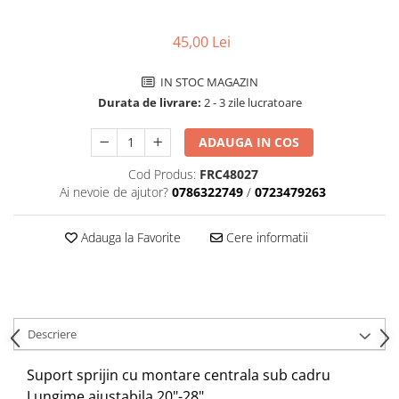
Aparatori noroi bicicleta
Suport bicicleta
45,00 Lei
Lumini bicicleta
IN STOC MAGAZIN
Computer bicicleta
Durata de livrare:
2 - 3 zile lucratoare
Piese biciclete
ADAUGA IN COS
Anvelopa bicicleta
Cod Produs:
FRC48027
Camera bicicleta
Ai nevoie de ajutor?
0786322749
/
0723479263
Pinioane
Adauga la Favorite
Cere informatii
Lant bicicleta
Urechi cadru bicicleta
Mansoane si ghidolina
Ghidoane bicicleta
Descriere
Pipe ghidon
Suport sprijin cu montare centrala sub cadru
Pedale bicicleta
Lungime ajustabila 20"-28"