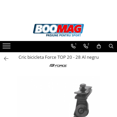
Toate Produsele
Biciclete
Biciclete copii
1
2
Biciclete barbati
Biciclete dama
Cric bicicleta Force TOP 20 - 28 Al negru
Biciclete mountain bike (MTB)
Biciclete electrice
Biciclete de oras
Biciclete pliabile
Biciclete de trekking
Biciclete Cursiere, Cyclocross
si Gravel