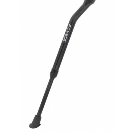
Accesorii biciclete
Scaun bicicleta copii
Chei si scule bicicleta
Portbagaj bicicleta
Antifurt bicicleta
Cosuri bicicleta
Pompa bicicleta
Produse intretinere bicicleta
Accesorii biciclete copii
Claxon bicicleta
Bidoane si suporti bicicleta
Suport telefon bicicleta
Oglinzi bicicleta
Cricuri bicicleta