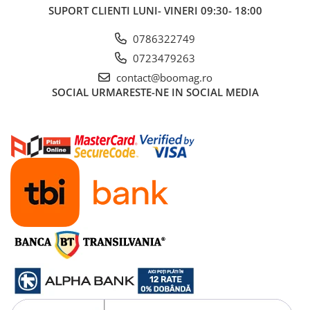
Manete schimbator bicicleta
SUPORT CLIENTI
LUNI- VINERI 09:30- 18:00
Manete mixte frana - schimbator
0786322749
Rulmenti si coronite
0723479263
contact@boomag.ro
Echipament ciclism
SOCIAL
URMARESTE-NE IN SOCIAL MEDIA
Ochelari
Casca bicicleta
Protectii
Sosete
Rucsaci si borsete ciclism
Manusi bicicleta
Pantofi ciclism
Imbracaminte ciclism barbati
Imbracaminte ciclism dama
Imbracaminte ciclism copii