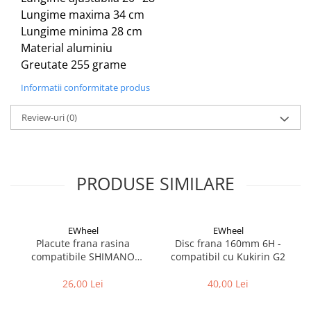
Cuvete bicicleta
Lungime maxima 34 cm
Furci bicicleta
Lungime minima 28 cm
Material aluminiu
Cabluri si camasi
Greutate 255 grame
Frana bicicleta
Informatii conformitate produs
Placute frana bicicleta
Discuri frana bicicleta
Review-uri
(0)
Saboti frana bicicleta
Adaptoare frana bicicleta
Frane pe disc
PRODUSE SIMILARE
Frane pe janta
Accesorii frane bicicleta
Roti bicicleta
EWheel
EWheel
Spite
Placute frana rasina
Disc frana 160mm 6H -
compatibile SHIMANO
compatibil cu Kukirin G2
Butuci
B05S-RX (compatibil Kukirin
Accesorii butuci
G2/G4 2025)
26,00 Lei
40,00 Lei
Roti
Jante bicicleta