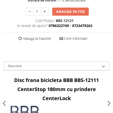
Durata de livrare:
1 - 3 zile lucratoare
Aparatori noroi bicicleta
Suport bicicleta
ADAUGA IN COS
Lumini bicicleta
Cod Produs:
BBS-12121
Computer bicicleta
Ai nevoie de ajutor?
0786322749
/
0723479263
Piese biciclete
Adauga la Favorite
Cere informatii
Anvelopa bicicleta
Camera bicicleta
Pinioane
Descriere
Lant bicicleta
Urechi cadru bicicleta
Disc frana bicicleta BBB BBS-12111
Mansoane si ghidolina
CenterStop 180mm cu prindere
Ghidoane bicicleta
CenterLock
Pipe ghidon
Pedale bicicleta