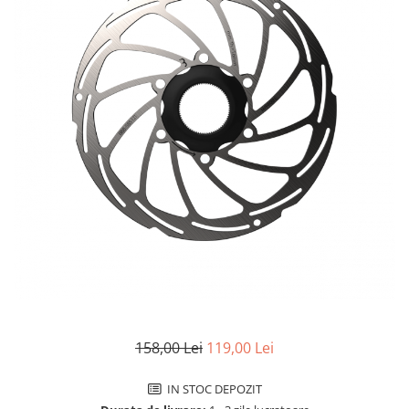
Accesorii biciclete
Scaun bicicleta copii
Chei si scule bicicleta
Portbagaj bicicleta
Antifurt bicicleta
Cosuri bicicleta
Pompa bicicleta
Produse intretinere bicicleta
Accesorii biciclete copii
Claxon bicicleta
Bidoane si suporti bicicleta
Suport telefon bicicleta
158,00 Lei
119,00 Lei
Oglinzi bicicleta
Cricuri bicicleta
IN STOC DEPOZIT