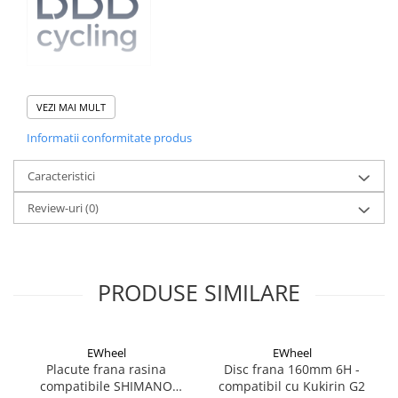
Cuvete bicicleta
Furci bicicleta
Cabluri si camasi
Frana bicicleta
VEZI MAI MULT
Placute frana bicicleta
Disc frana din otel inoxidabil.
Compatibil cu prinderile CenterLock
Informatii conformitate produs
Discuri frana bicicleta
Vine echipat cu indicatori de uzura al discului.
Saboti frana bicicleta
Caracteristici
Adaptoare frana bicicleta
Review-uri
(0)
Frane pe disc
Frane pe janta
Accesorii frane bicicleta
Roti bicicleta
PRODUSE SIMILARE
Spite
Butuci
Accesorii butuci
EWheel
EWheel
Placute frana rasina
Disc frana 160mm 6H -
Roti
compatibile SHIMANO
compatibil cu Kukirin G2
Jante bicicleta