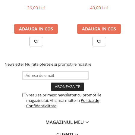
B05S-RX (compatibil Kukirin
G2/G4 2025)
26,00 Lei
40,00 Lei
Fond de janta
Sei si tija sa bicicleta
Tija sa bicicleta
ADAUGA IN COS
ADAUGA IN COS
Sei
Coliere si cleme sa
Huse sa
Angrenaje bicicleta
Newsletter
Nu rata ofertele si promotiile noastre
Foi angrenaj
Angrenaj pedalier
Butuci pedalieri
Brat pedalier
Vreau sa primesc newsletter cu promotiile
Schimbator de viteze bicicleta
magazinului. Afla mai multe in
Politica de
Confidentialitate
Schimbatoare fata
Schimbatoare spate
MAGAZINUL MEU
Manete schimbator si frana
Manete frana bicicleta
CLIENTI