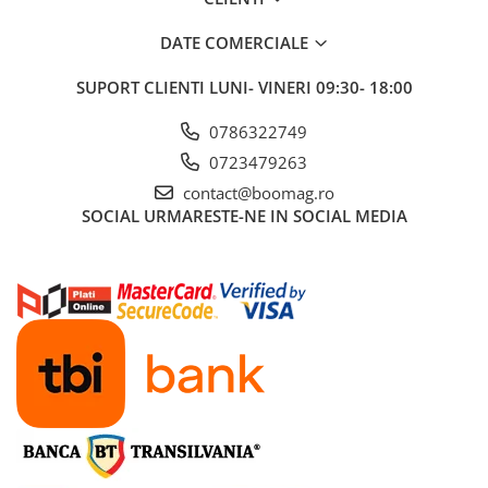
Manete schimbator bicicleta
DATE COMERCIALE
Manete mixte frana - schimbator
Rulmenti si coronite
SUPORT CLIENTI
LUNI- VINERI 09:30- 18:00
Echipament ciclism
0786322749
Ochelari
0723479263
Casca bicicleta
contact@boomag.ro
SOCIAL
URMARESTE-NE IN SOCIAL MEDIA
Protectii
Sosete
Rucsaci si borsete ciclism
Manusi bicicleta
Pantofi ciclism
Imbracaminte ciclism barbati
Imbracaminte ciclism dama
Imbracaminte ciclism copii