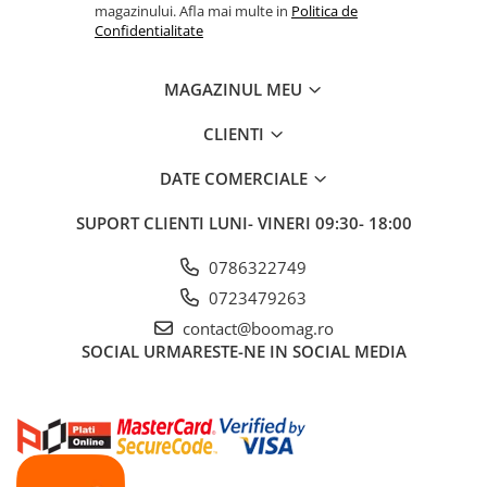
magazinului. Afla mai multe in
Politica de
Manete schimbator bicicleta
Confidentialitate
Manete mixte frana - schimbator
Rulmenti si coronite
MAGAZINUL MEU
Echipament ciclism
CLIENTI
Ochelari
DATE COMERCIALE
Casca bicicleta
Protectii
SUPORT CLIENTI
LUNI- VINERI 09:30- 18:00
Sosete
0786322749
Rucsaci si borsete ciclism
0723479263
Manusi bicicleta
contact@boomag.ro
SOCIAL
URMARESTE-NE IN SOCIAL MEDIA
Pantofi ciclism
Imbracaminte ciclism barbati
Imbracaminte ciclism dama
Imbracaminte ciclism copii