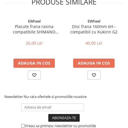
PRODUSE SIMILARE
Fond de janta
Sei si tija sa bicicleta
EWheel
EWheel
Tija sa bicicleta
Placute frana rasina
Disc frana 160mm 6H -
Sei
compatibile SHIMANO
compatibil cu Kukirin G2
B05S-RX (compatibil Kukirin
Coliere si cleme sa
G2/G4 2025)
26,00 Lei
40,00 Lei
Huse sa
Angrenaje bicicleta
Foi angrenaj
ADAUGA IN COS
ADAUGA IN COS
Angrenaj pedalier
Butuci pedalieri
Brat pedalier
Schimbator de viteze bicicleta
Newsletter
Nu rata ofertele si promotiile noastre
Schimbatoare fata
Schimbatoare spate
Manete schimbator si frana
Manete frana bicicleta
Vreau sa primesc newsletter cu promotiile