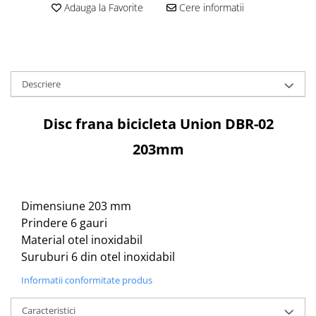
Aparatori noroi bicicleta
Adauga la Favorite
Cere informatii
Suport bicicleta
Lumini bicicleta
Computer bicicleta
Descriere
Piese biciclete
Disc frana bicicleta Union DBR-02
Anvelopa bicicleta
Camera bicicleta
203mm
Pinioane
Lant bicicleta
Dimensiune 203 mm
Urechi cadru bicicleta
Prindere 6 gauri
Mansoane si ghidolina
Material otel inoxidabil
Ghidoane bicicleta
Suruburi 6 din otel inoxidabil
Pipe ghidon
Informatii conformitate produs
Pedale bicicleta
Caracteristici