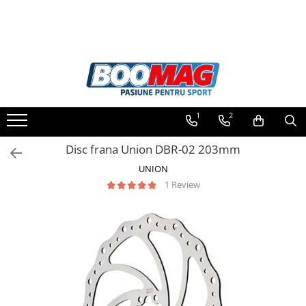
Toate Produsele
Biciclete
Biciclete copii
1
2
Biciclete barbati
Biciclete dama
Disc frana Union DBR-02 203mm
Biciclete mountain bike (MTB)
UNION
1 Review
Biciclete electrice
Biciclete de oras
Biciclete pliabile
Biciclete de trekking
Biciclete Cursiere, Cyclocross
si Gravel