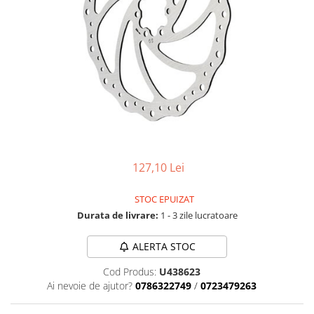
Accesorii biciclete
Scaun bicicleta copii
Chei si scule bicicleta
Portbagaj bicicleta
Antifurt bicicleta
Cosuri bicicleta
Pompa bicicleta
Produse intretinere bicicleta
127,10 Lei
Accesorii biciclete copii
STOC EPUIZAT
Claxon bicicleta
Durata de livrare:
1 - 3 zile lucratoare
Bidoane si suporti bicicleta
ALERTA STOC
Suport telefon bicicleta
Cod Produs:
U438623
Oglinzi bicicleta
Ai nevoie de ajutor?
0786322749
/
0723479263
Cricuri bicicleta