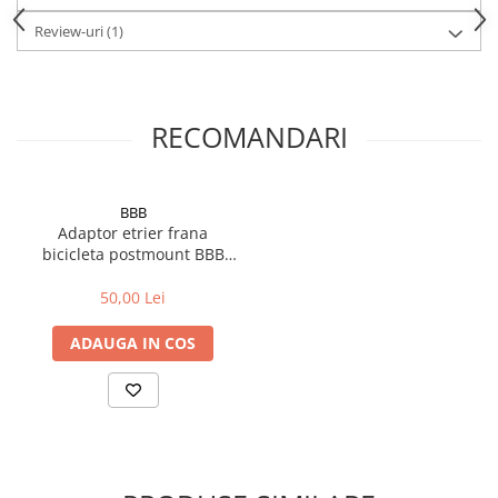
Cuvete bicicleta
Review-uri
(1)
Furci bicicleta
Cabluri si camasi
Frana bicicleta
RECOMANDARI
Placute frana bicicleta
Discuri frana bicicleta
Saboti frana bicicleta
BBB
Adaptoare frana bicicleta
Adaptor etrier frana
bicicleta postmount BBB
Frane pe disc
PowerMount 203 mm
Frane pe janta
50,00 Lei
Accesorii frane bicicleta
ADAUGA IN COS
Roti bicicleta
Spite
Butuci
Accesorii butuci
Roti
Jante bicicleta